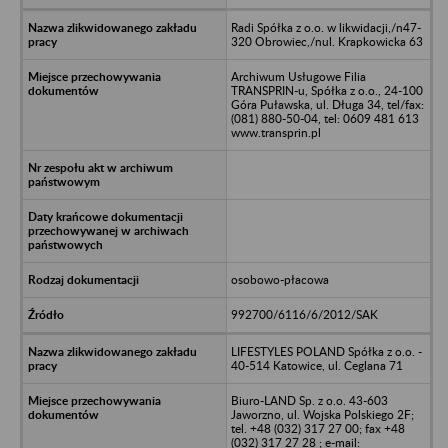
Radi Spółka z o.o. w likwidacji,/n47-
320 Obrowiec,/nul. Krapkowicka 63
Archiwum Usługowe Filia
TRANSPRIN-u, Spółka z o.o., 24-100
Góra Puławska, ul. Długa 34, tel/fax:
(081) 880-50-04, tel: 0609 481 613
www.transprin.pl
osobowo-płacowa
992700/6116/6/2012/SAK
LIFESTYLES POLAND Spółka z o.o. -
40-514 Katowice, ul. Ceglana 71
Biuro-LAND Sp. z o.o. 43-603
Jaworzno, ul. Wojska Polskiego 2F;
tel. +48 (032) 317 27 00; fax +48
(032) 317 27 28 ; e-mail: