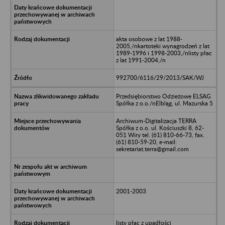
akta osobowe z lat 1988-
2005,/nkartoteki wynagrodzeń z lat
1989-1996 i 1998-2003,/nlisty płac
z lat 1991-2004,/n
992700/6116/29/2013/SAK/WJ
Przedsiębiorstwo Odzieżowe ELSAG
Spółka z o.o./nElbląg, ul. Mazurska 5
Archiwum-Digitalizacja TERRA
Spółka z o.o. ul. Kościuszki 8, 62-
051 Wiry tel. (61) 810-66-73, fax.
(61) 810-59-20, e-mail:
sekretariat.terra@gmail.com
2001-2003
listy płac z upadłości