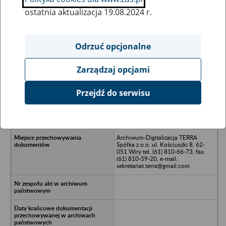
ostatnia aktualizacja 19.08.2024 r.
Wszystkie uwagi można przesyłać poprzez
formularz
Odrzuć opcjonalne
Zarządzaj opcjami
Ukryj wszystkie pozycje bazy
Przejdź do serwisu
Elbląskie Stowarzyszenie Rozwoju
Szkolnictwa Wyższego/n82-300
Elbląg, ul. Wodna 1
Archiwum-Digitalizacja TERRA
Spółka z o.o. ul. Kościuszki 8, 62-
051 Wiry tel. (61) 810-66-73, fax.
(61) 810-59-20, e-mail:
sekretariat.terra@gmail.com