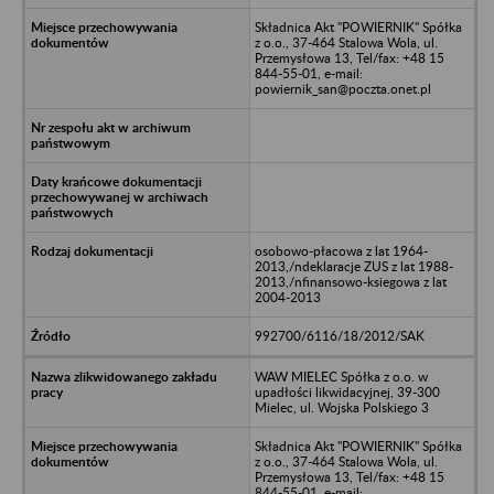
Składnica Akt "POWIERNIK" Spółka
z o.o., 37-464 Stalowa Wola, ul.
Przemysłowa 13, Tel/fax: +48 15
844-55-01, e-mail:
powiernik_san@poczta.onet.pl
osobowo-płacowa z lat 1964-
2013,/ndeklaracje ZUS z lat 1988-
2013,/nfinansowo-ksiegowa z lat
2004-2013
992700/6116/18/2012/SAK
WAW MIELEC Spółka z o.o. w
upadłości likwidacyjnej, 39-300
Mielec, ul. Wojska Polskiego 3
Składnica Akt "POWIERNIK" Spółka
z o.o., 37-464 Stalowa Wola, ul.
Przemysłowa 13, Tel/fax: +48 15
844-55-01, e-mail: