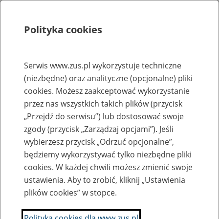
Polityka cookies
Szukaj
Menu
Serwis www.zus.pl wykorzystuje techniczne
(niezbędne) oraz analityczne (opcjonalne) pliki
Rejestry, ewidencje i archiwa
cookies. Możesz zaakceptować wykorzystanie
Baza zlikwidowanych lub
przez nas wszystkich takich plików (przycisk
„Przejdź do serwisu”) lub dostosować swoje
przekształconych zakładów pracy
zgody (przycisk „Zarządzaj opcjami”). Jeśli
wybierzesz przycisk „Odrzuć opcjonalne”,
Nazwa zakładu pracy:
będziemy wykorzystywać tylko niezbędne pliki
cookies. W każdej chwili możesz zmienić swoje
ustawienia. Aby to zrobić, kliknij „Ustawienia
plików cookies” w stopce.
SZUKAJ
Polityka cookies dla www.zus.pl