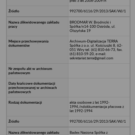
płac z lat 2006-2009/n
992700/6116/29/2013/SAK/WJ/1
BRODMAR W. Brodnicki i
Spółka/n14-100 Ostróda, ul.
Olszyńska 19
Archiwum-Digitalizacja TERRA
Spółka z o.o. ul. Kościuszki 8, 62-
051 Wiry tel. (61) 810-66-73, fax.
(61) 810-59-20, e-mail:
sekretariat.terra@gmail.com
akta osobowe z lat 1992-
1994,/ndokkumentacja płacowa z
lat 1992-1994
992700/6116/29/2013/SAK/WJ/1
Badex Nasiona Spółka z