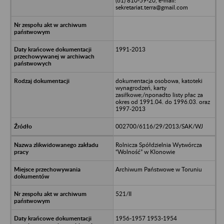
(61) 810-59-20, e-mail:
sekretariat.terra@gmail.com
1991-2013
dokumentacja osobowa, katoteki
wynagrodzeń, karty
zasiłkowe;/nponadto listy płac za
okres od 1991.04. do 1996.03. oraz
1997-2013
002700/6116/29/2013/SAK/WJ
Rolnicza Spółdzielnia Wytwórcza
“Wolność” w Klonowie
Archiwum Państwowe w Toruniu
521/II
1956-1957 1953-1954