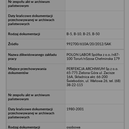
B-5, B-10, B-25, B-50
992700/610A/20/2012/SAK
POLON LABOR Spółka z o.o./n87-
100 Toruń/nSzosa Chełminska 179
PERFEKCJA ARCHIWUM Sp.z o.o.
65-775 Zielona Góra ul. Zacisze
16A, Składnica akt: 66-200
Świebodzin, ul. Wałowa 26, tel. (68)
38-22-115
1980-2001
osobowa