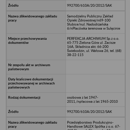
992700/610A/20/2012/SAK
Samodzielny Publiczny Zakład
Opieki Zdrowotnej/n69-100
Słubice/nul. Nadodrzańska
6/nPlacówka terenowa w Sulęcinie
PERFEKCJA ARCHIWUM Sp.z o.o.
65-775 Zielona Góra ul. Zacisze
16A, Składnica akt: 66-200
Świebodzin, ul. Wałowa 26, tel. (68)
38-22-115
osobowa z lat 1947-
2011,/npłacowa z lat 1965-2010
992700/610A/20/2012/SAK
Przedsięborstwo Produkcyjno-
Handlowe SALEX Spółka z o.o. 67-