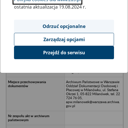
ostatnia aktualizacja 19.08.2024 r.
Wszystkie uwagi można przesyłać poprzez
formularz
Odrzuć opcjonalne
Zarządzaj opcjami
Ukryj wszystkie pozycje bazy
Przejdź do serwisu
Przedsiębiorstwo Budownictwa
Ogólnego i Konserwacji Zabytków
BUDKONS Spółka z o.o., 67-200
Głogów, ul. Balwierska 25
Archiwum Państwowe w Warszawie
Oddział Dokumentacji Osobowej i
Płacowej w Milanówku, ul. Stefana
Okrzei 1, 05-822 Milanówek, tel. 22
724 76 05,
apw.milanowek@warszawa.archiwa.
gov.pl