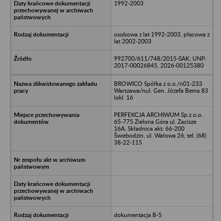
1992-2003
osobowa z lat 1992-2003, płacowa z
lat 2002-2003
992700/611/748/2015-SAK; UNP:
2017-00026845, 2026-00125380
BROWICO Spółka z o.o./n01-233
Warszawa/nul. Gen. Józefa Bema 83
lokl. 16
PERFEKCJA ARCHIWUM Sp.z o.o.
65-775 Zielona Góra ul. Zacisze
16A, Składnica akt: 66-200
Świebodzin, ul. Wałowa 26, tel. (68)
38-22-115
dokumentacja B-5