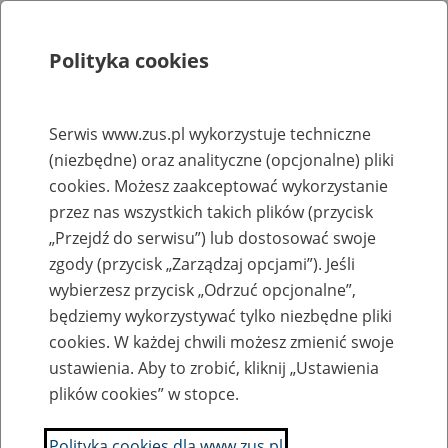
Polityka cookies
Szukaj
Menu
Serwis www.zus.pl wykorzystuje techniczne
(niezbędne) oraz analityczne (opcjonalne) pliki
Rejestry, ewidencje i archiwa
cookies. Możesz zaakceptować wykorzystanie
Baza zlikwidowanych lub
przez nas wszystkich takich plików (przycisk
„Przejdź do serwisu”) lub dostosować swoje
przekształconych zakładów pracy
zgody (przycisk „Zarządzaj opcjami”). Jeśli
wybierzesz przycisk „Odrzuć opcjonalne”,
Nazwa zakładu pracy:
będziemy wykorzystywać tylko niezbędne pliki
cookies. W każdej chwili możesz zmienić swoje
ustawienia. Aby to zrobić, kliknij „Ustawienia
plików cookies” w stopce.
SZUKAJ
Polityka cookies dla www.zus.pl