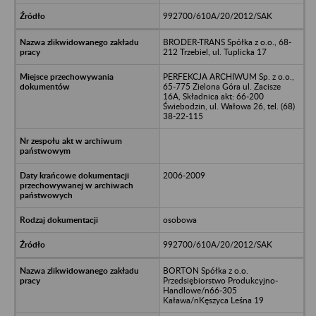
992700/610A/20/2012/SAK
BRODER-TRANS Spółka z o.o., 68-
212 Trzebiel, ul. Tuplicka 17
PERFEKCJA ARCHIWUM Sp. z o.o.,
65-775 Zielona Góra ul. Zacisze
16A, Składnica akt: 66-200
Świebodzin, ul. Wałowa 26, tel. (68)
38-22-115
2006-2009
osobowa
992700/610A/20/2012/SAK
BORTON Spółka z o.o.
Przedsiębiorstwo Produkcyjno-
Handlowe/n66-305
Kaława/nKęszyca Leśna 19