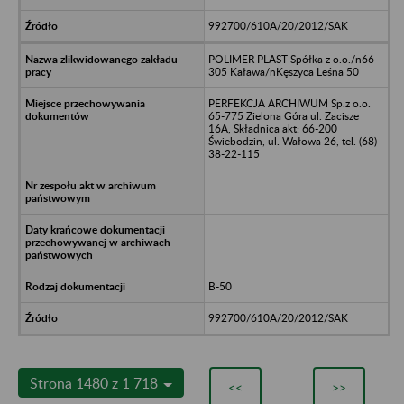
992700/610A/20/2012/SAK
POLIMER PLAST Spółka z o.o./n66-
305 Kaława/nKęszyca Leśna 50
PERFEKCJA ARCHIWUM Sp.z o.o.
65-775 Zielona Góra ul. Zacisze
16A, Składnica akt: 66-200
Świebodzin, ul. Wałowa 26, tel. (68)
38-22-115
B-50
992700/610A/20/2012/SAK
Strona 1480 z 1 718
<<
>>