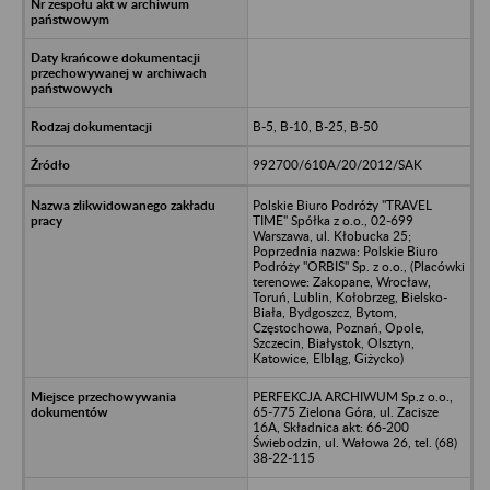
B-5, B-10, B-25, B-50
992700/610A/20/2012/SAK
Polskie Biuro Podróży "TRAVEL
TIME" Spółka z o.o., 02-699
Warszawa, ul. Kłobucka 25;
Poprzednia nazwa: Polskie Biuro
Podróży "ORBIS" Sp. z o.o., (Placówki
terenowe: Zakopane, Wrocław,
Toruń, Lublin, Kołobrzeg, Bielsko-
Biała, Bydgoszcz, Bytom,
Częstochowa, Poznań, Opole,
Szczecin, Białystok, Olsztyn,
Katowice, Elbląg, Giżycko)
PERFEKCJA ARCHIWUM Sp.z o.o.,
65-775 Zielona Góra, ul. Zacisze
16A, Składnica akt: 66-200
Świebodzin, ul. Wałowa 26, tel. (68)
38-22-115