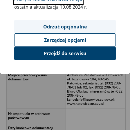
ostatnia aktualizacja 19.08.2024 r.
Wszystkie uwagi można przesyłać poprzez
formularz
Odrzuć opcjonalne
Zarządzaj opcjami
Ukryj wszystkie pozycje bazy
Przejdź do serwisu
"TANLED" Sp. zo.o. w likwidacji, ul.
Leśnianka 81, /n34-300 Żywiec
Archiwum Państwowe w Katowicach
ul. Józefowska 104, 40-145
Katowice, sekretariat tel. (032) 208-
78-01 lub 02, fax. (032) 208-78-05,
Biuro Obsługi Interesantów: tel.(032)
208-78-55
kancelaria@katowice.ap.gov.pl;
www.katowice.ap.gov.pl