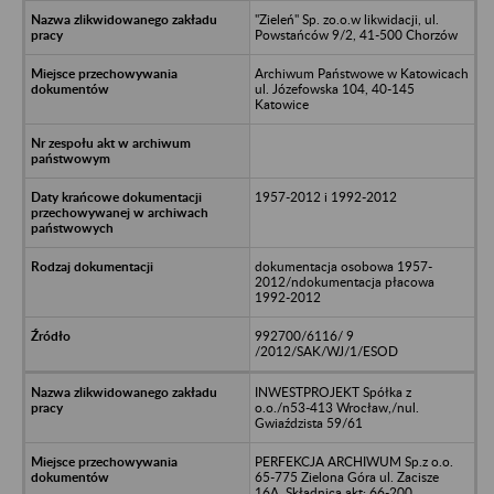
"Zieleń" Sp. zo.o.w likwidacji, ul.
Powstańców 9/2, 41-500 Chorzów
Archiwum Państwowe w Katowicach
ul. Józefowska 104, 40-145
Katowice
1957-2012 i 1992-2012
dokumentacja osobowa 1957-
2012/ndokumentacja płacowa
1992-2012
992700/6116/ 9
/2012/SAK/WJ/1/ESOD
INWESTPROJEKT Spółka z
o.o./n53-413 Wrocław,/nul.
Gwiaździsta 59/61
PERFEKCJA ARCHIWUM Sp.z o.o.
65-775 Zielona Góra ul. Zacisze
16A, Składnica akt: 66-200