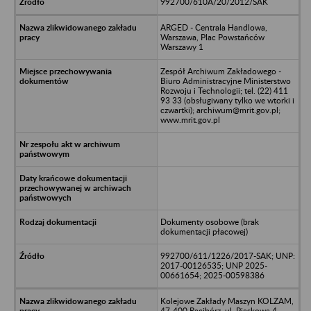
992700/610A/20/2012/SAK
ARGED - Centrala Handlowa,
Warszawa, Plac Powstańców
Warszawy 1
Zespół Archiwum Zakładowego -
Biuro Administracyjne Ministerstwo
Rozwoju i Technologii; tel. (22) 411
93 33 (obsługiwany tylko we wtorki i
czwartki); archiwum@mrit.gov.pl;
www.mrit.gov.pl
Dokumenty osobowe (brak
dokumentacji płacowej)
992700/611/1226/2017-SAK; UNP:
2017-00126535; UNP 2025-
00661654; 2025-00598386
Kolejowe Zakłady Maszyn KOLZAM,
47-400 Racibórz, ul. Piaskowa 4