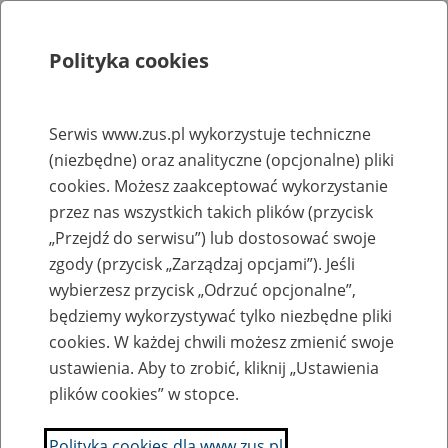
Polityka cookies
Szukaj
Menu
Serwis www.zus.pl wykorzystuje techniczne
(niezbędne) oraz analityczne (opcjonalne) pliki
Rejestry, ewidencje i archiwa
cookies. Możesz zaakceptować wykorzystanie
Baza zlikwidowanych lub
przez nas wszystkich takich plików (przycisk
„Przejdź do serwisu”) lub dostosować swoje
przekształconych zakładów pracy
zgody (przycisk „Zarządzaj opcjami”). Jeśli
wybierzesz przycisk „Odrzuć opcjonalne”,
Nazwa zakładu pracy:
będziemy wykorzystywać tylko niezbędne pliki
cookies. W każdej chwili możesz zmienić swoje
ustawienia. Aby to zrobić, kliknij „Ustawienia
plików cookies” w stopce.
SZUKAJ
Polityka cookies dla www.zus.pl