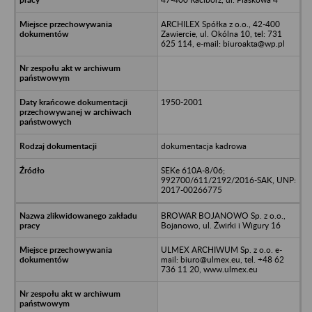
ARCHILEX Spółka z o.o., 42-400
Zawiercie, ul. Okólna 10, tel: 731
625 114, e-mail: biuroakta@wp.pl
1950-2001
dokumentacja kadrowa
SEKe 610A-8/06;
992700/611/2192/2016-SAK, UNP:
2017-00266775
BROWAR BOJANOWO Sp. z o.o.,
Bojanowo, ul. Żwirki i Wigury 16
ULMEX ARCHIWUM Sp. z o.o. e-
mail: biuro@ulmex.eu, tel. +48 62
736 11 20, www.ulmex.eu