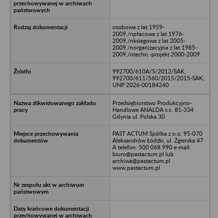
osobowa z lat 1959-
2009,/npłacowa z lat 1976-
2009,/nksiegowa z lat 2005-
2009,/norganizacyjna z lat 1985-
2009,/ntechn.-projekt 2000-2009
992700/610A/5/2012/SAK,
992700/611/560/2015/2015-SAK;
UNP 2026-00184240
Przedsiębiorstwo Produkcyjno-
Handlowe ANALDA s.c. 81-334
Gdynia ul. Polska 30
PAST ACTUM Spółka z o.o. 95-070
Aleksandrów Łódzki, ul. Zgierska 47
A telefon: 500 068 990 e-mail:
biuro@pastactum.pl lub
archiwa@pastactum.pl
www.pastactum.pl