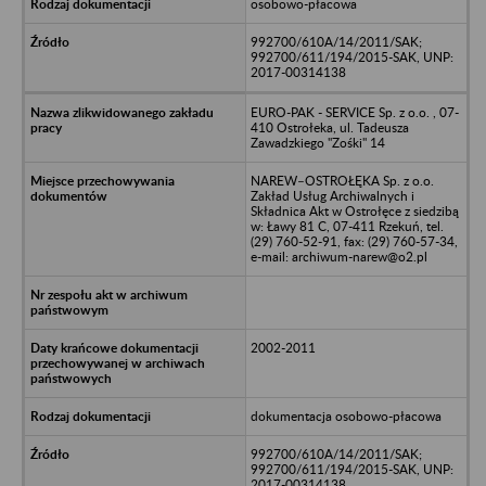
osobowo-płacowa
992700/610A/14/2011/SAK;
992700/611/194/2015-SAK, UNP:
2017-00314138
EURO-PAK - SERVICE Sp. z o.o. , 07-
410 Ostrołeka, ul. Tadeusza
Zawadzkiego "Zośki" 14
NAREW–OSTROŁĘKA Sp. z o.o.
Zakład Usług Archiwalnych i
Składnica Akt w Ostrołęce z siedzibą
w: Ławy 81 C, 07-411 Rzekuń, tel.
(29) 760-52-91, fax: (29) 760-57-34,
e-mail: archiwum-narew@o2.pl
2002-2011
dokumentacja osobowo-płacowa
992700/610A/14/2011/SAK;
992700/611/194/2015-SAK, UNP:
2017-00314138