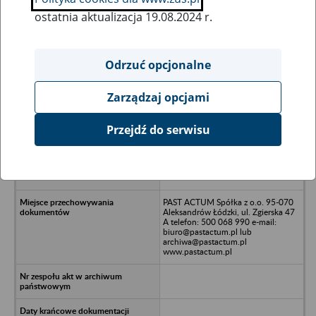
ostatnia aktualizacja 19.08.2024 r.
Wszystkie uwagi można przesyłać poprzez
formularz
Odrzuć opcjonalne
Zarządzaj opcjami
Ukryj wszystkie pozycje bazy
Przejdź do serwisu
Zakład Badawczo-Rozwojowy
POLMOS S.A. w likwidacji, w
upadłości, 62-500 Konin, ul. Kolska
3a
PAST ACTUM Spółka z o.o. 95-070
Aleksandrów Łódzki, ul. Zgierska 47
A telefon: 500 068 990 e-mail:
biuro@pastactum.pl lub
archiwa@pastactum.pl
www.pastactum.pl