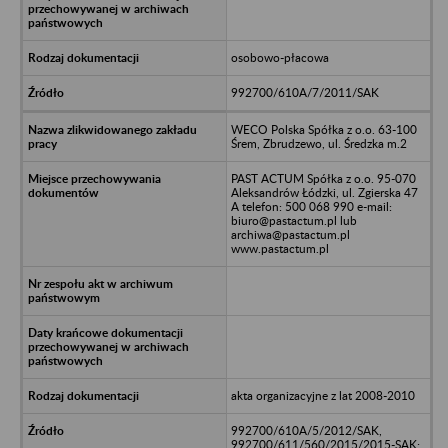
osobowo-płacowa
992700/610A/7/2011/SAK
WECO Polska Spółka z o.o. 63-100
Śrem, Zbrudzewo, ul. Średzka m.2
PAST ACTUM Spółka z o.o. 95-070
Aleksandrów Łódzki, ul. Zgierska 47
A telefon: 500 068 990 e-mail:
biuro@pastactum.pl lub
archiwa@pastactum.pl
www.pastactum.pl
akta organizacyjne z lat 2008-2010
992700/610A/5/2012/SAK,
992700/611/560/2015/2015-SAK;