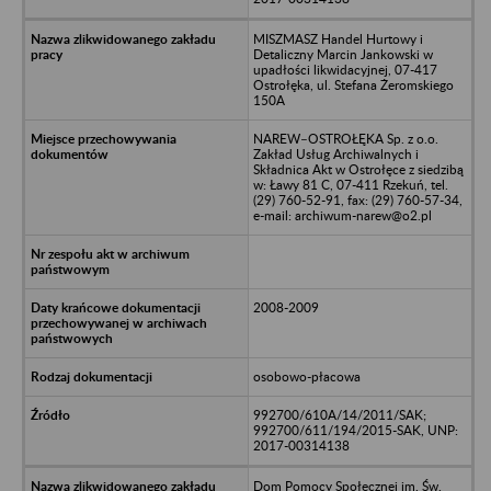
MISZMASZ Handel Hurtowy i
Detaliczny Marcin Jankowski w
upadłości likwidacyjnej, 07-417
Ostrołęka, ul. Stefana Żeromskiego
150A
NAREW–OSTROŁĘKA Sp. z o.o.
Zakład Usług Archiwalnych i
Składnica Akt w Ostrołęce z siedzibą
w: Ławy 81 C, 07-411 Rzekuń, tel.
(29) 760-52-91, fax: (29) 760-57-34,
e-mail: archiwum-narew@o2.pl
2008-2009
osobowo-płacowa
992700/610A/14/2011/SAK;
992700/611/194/2015-SAK, UNP:
2017-00314138
Dom Pomocy Społecznej im. Św.