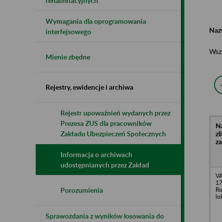
rehabilitacyjnych
Wymagania dla oprogramowania
Naz
interfejsowego
Wsz
Mienie zbędne
Rejestry, ewidencje i archiwa
Rejestr upoważnień wydanych przez
Prezesa ZUS dla pracowników
N
z
Zakładu Ubezpieczeń Społecznych
z
Informacja o archiwach
udostępnianych przez Zakład
VA
17
R
Porozumienia
lo
Sprawozdania z wyników losowania do