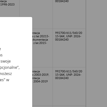
tacja
00184240
 1998-2023
dokumentacja
992700/611/560/20
osobowa z lat 20215-
15-SAK, UNP: 2026-
2022, dokumentacja
00184240
płacowa z lat 2015-
2021
e
as
 swoje
opcjonalne”,
dokumentacja
992700/611/560/20
 możesz
osobowa 2003-2019,
15-SAK, UNP: 2026-
dokumentacja
00184240
ies” w
płacowa 2004-2019