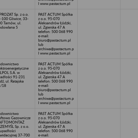
l www.pastactum.pl
PROZAT Sp. z o.o.
PAST ACTUM Spółka
-100 Gliwice, 33-
z o.o. 95-070
0 Tarnów, ul.
Aleksandrów Łódzki,
dowlana 5
ul. Zgierska 47 A
telefon: 500 068 990
e-mail:
biuro@pastactum.pl
lub
archiwa@pastactum.p
l www.pastactum.pl
udownictwo
PAST ACTUM Spółka
ektroenergetyczne
z o.o. 95-070
LPOL S.A. w
Aleksandrów Łódzki,
adłości 91-231
ul. Zgierska 47 A
dź, ul. Ratajska
telefon: 500 068 990
4/18
e-mail:
biuro@pastactum.pl
lub
archiwa@pastactum.p
l www.pastactum.pl
udownictwo
PAST ACTUM Spółka
ftowo Gazownicze
z o.o. 95-070
AFTOMONTAŻ
Aleksandrów Łódzki,
ZEMYŚL Sp. z o.o.
ul. Zgierska 47 A
upadłości
telefon: 500 068 990
kwidacyjnej 37-700
e-mail: