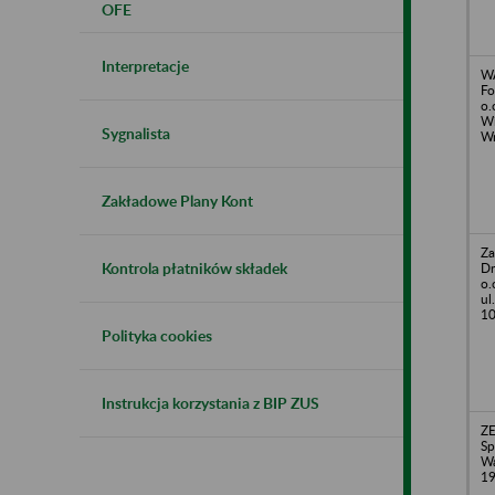
OFE
Interpretacje
WA
Fo
o.
Wi
Sygnalista
Wr
Zakładowe Plany Kont
Za
Kontrola płatników składek
Dr
o.
ul
1
Polityka cookies
Instrukcja korzystania z BIP ZUS
Z
Sp
Wa
1