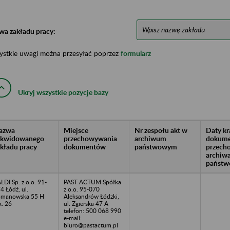
wa zakładu pracy:
ystkie uwagi można przesyłać poprzez
formularz
Ukryj wszystkie pozycje bazy
azwa
Miejsce
Nr zespołu akt w
Daty k
likwidowanego
przechowywania
archiwum
dokume
akładu pracy
dokumentów
państwowym
przech
archiw
państw
LDI Sp. z o.o. 91-
PAST ACTUM Spółka
4 Łódź, ul.
z o.o. 95-070
omanowska 55 H
Aleksandrów Łódzki,
k. 26
ul. Zgierska 47 A
telefon: 500 068 990
e-mail:
biuro@pastactum.pl