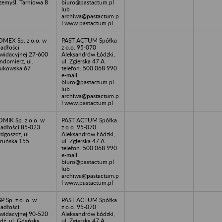
zemyśl, Tarniowa 8
biuro@pastactum.pl
lub
archiwa@pastactum.p
l www.pastactum.pl
MEX Sp. z o.o. w
PAST ACTUM Spółka
adłości
z o.o. 95-070
kwidacyjnej 27-600
Aleksandrów Łódzki,
ndomierz, ul.
ul. Zgierska 47 A
ukowska 67
telefon: 500 068 990
e-mail:
biuro@pastactum.pl
lub
archiwa@pastactum.p
l www.pastactum.pl
MIK Sp. z o.o. w
PAST ACTUM Spółka
adłości 85-023
z o.o. 95-070
dgoszcz, ul.
Aleksandrów Łódzki,
ruńska 155
ul. Zgierska 47 A
telefon: 500 068 990
e-mail:
biuro@pastactum.pl
lub
archiwa@pastactum.p
l www.pastactum.pl
P Sp. z o. o. w
PAST ACTUM Spółka
adłości
z o.o. 95-070
kwidacyjnej 90-520
Aleksandrów Łódzki,
dź, ul. Gdańska
ul. Zgierska 47 A