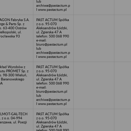
lub
archiwa@pastactum.p
l www.pastactum.pl
GON Fabryka S.A.
PAST ACTUM Spółka
rge & Parts Sp. z
z o.o. 95-070
o. 63-400 Ostrów
Aleksandrów Łódzki,
elkopolski, ul.
ul. Zgierska 47 A
ocławska 93
telefon: 500 068 990
e-mail:
biuro@pastactum.pl
lub
archiwa@pastactum.p
l www.pastactum.pl
kład Wyrobów z
PAST ACTUM Spółka
utu PROMET Sp. z
z o.o. 95-070
o. 98-300 Wieluń,
Aleksandrów Łódzki,
. Baranowskiego
ul. Zgierska 47 A
0A
telefon: 500 068 990
e-mail:
biuro@pastactum.pl
lub
archiwa@pastactum.p
l www.pastactum.pl
ELMOT-GAL-TECH
PAST ACTUM Spółka
. z o.o. 04-994
z o.o. 95-070
rszawa, ul. Poezji
Aleksandrów Łódzki,
9
ul. Zgierska 47 A
telefon: 500 068 990