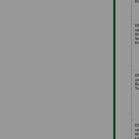
Pr
DO
up
li
Sa
Kr
DO
up
By
To
DS
up
li
Łó