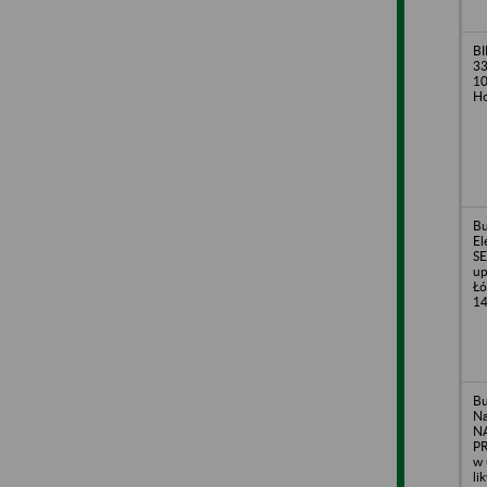
BI
33
10
Ho
B
El
SE
up
Łó
1
B
Na
N
PR
w 
li