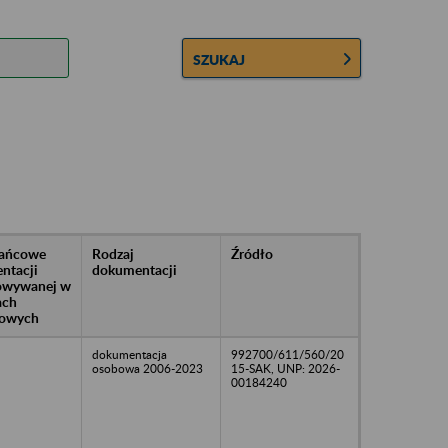
SZUKAJ
rańcowe
Rodzaj
Źródło
ntacji
dokumentacji
owywanej w
ach
owych
dokumentacja
992700/611/560/20
osobowa 2006-2023
15-SAK, UNP: 2026-
00184240