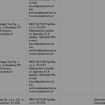
e-mail:
biuro@pastactum.pl
lub
archiwa@pastactum.p
l www.pastactum.pl
otago Tool Sp. z
PAST ACTUM Spółka
o. w likwidacji 99-
z o.o. 95-070
0 Łowicz,
Aleksandrów Łódzki,
znańska 4
ul. Zgierska 47 A
telefon: 500 068 990
e-mail:
biuro@pastactum.pl
lub
archiwa@pastactum.p
l www.pastactum.pl
otago Tool Sp. z
PAST ACTUM Spółka
o. w likwidacji 99-
z o.o. 95-070
0 Łowicz,
Aleksandrów Łódzki,
znańska 4
ul. Zgierska 47 A
telefon: 500 068 990
e-mail:
biuro@pastactum.pl
lub
archiwa@pastactum.p
l www.pastactum.pl
jan Sp. z o.o. S.K. w
PAST ACTUM Spółka
dokumen
adłości, 91-328
z o.o. 95-070
osobowa