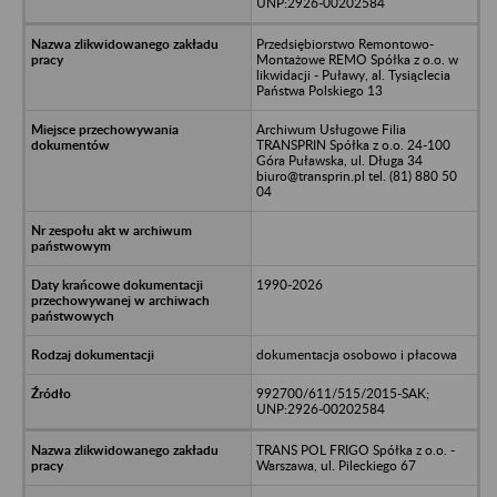
UNP:2926-00202584
Przedsiębiorstwo Remontowo-
Montażowe REMO Spółka z o.o. w
likwidacji - Puławy, al. Tysiąclecia
Państwa Polskiego 13
Archiwum Usługowe Filia
TRANSPRIN Spółka z o.o. 24-100
Góra Puławska, ul. Długa 34
biuro@transprin.pl tel. (81) 880 50
04
1990-2026
dokumentacja osobowo i płacowa
992700/611/515/2015-SAK;
UNP:2926-00202584
TRANS POL FRIGO Spółka z o.o. -
Warszawa, ul. Pileckiego 67