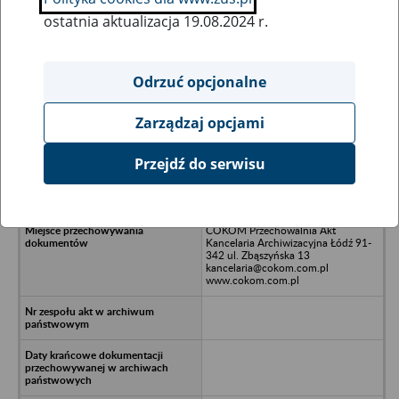
ostatnia aktualizacja 19.08.2024 r.
Wszystkie uwagi można przesyłać poprzez
formularz
Odrzuć opcjonalne
Zarządzaj opcjami
Ukryj wszystkie pozycje bazy
Przejdź do serwisu
DORPOL ALFA Spółka z o.o. w
likwidacji - Rzgów, ul. Pabianicka 59
COKOM Przechowalnia Akt
Kancelaria Archiwizacyjna Łódź 91-
342 ul. Zbąszyńska 13
kancelaria@cokom.com.pl
www.cokom.com.pl