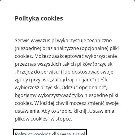
Polityka cookies
Szukaj
Menu
Serwis www.zus.pl wykorzystuje techniczne
(niezbędne) oraz analityczne (opcjonalne) pliki
Rejestry, ewidencje i archiwa
cookies. Możesz zaakceptować wykorzystanie
Baza zlikwidowanych lub
przez nas wszystkich takich plików (przycisk
„Przejdź do serwisu”) lub dostosować swoje
przekształconych zakładów pracy
zgody (przycisk „Zarządzaj opcjami”). Jeśli
wybierzesz przycisk „Odrzuć opcjonalne”,
Nazwa zakładu pracy:
będziemy wykorzystywać tylko niezbędne pliki
cookies. W każdej chwili możesz zmienić swoje
ustawienia. Aby to zrobić, kliknij „Ustawienia
plików cookies” w stopce.
SZUKAJ
Polityka cookies dla www.zus.pl