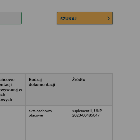
SZUKAJ
rańcowe
Rodzaj
Źródło
ntacji
dokumentacji
owywanej w
ach
owych
akta osobowo-
suplement II, UNP
płacowe
2023-00485047