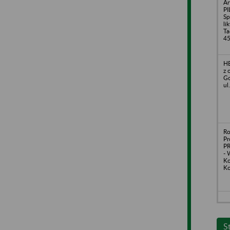
Ar
P
Sp
li
Ta
4
H
z 
Go
ul
Ro
Pr
PR
- 
Ko
Ko
S