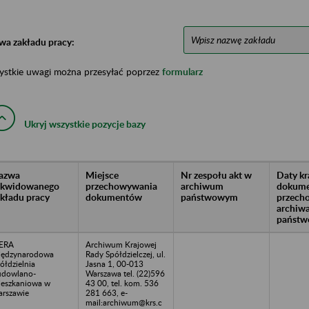
wa zakładu pracy:
ystkie uwagi można przesyłać poprzez
formularz
Ukryj wszystkie pozycje bazy
azwa
Miejsce
Nr zespołu akt w
Daty k
likwidowanego
przechowywania
archiwum
dokume
akładu pracy
dokumentów
państwowym
przech
archiw
państw
ERA
Archiwum Krajowej
ędzynarodowa
Rady Spółdzielczej, ul.
ółdzielnia
Jasna 1, 00-013
dowlano-
Warszawa tel. (22)596
eszkaniowa w
43 00, tel. kom. 536
rszawie
281 663, e-
mail:archiwum@krs.c