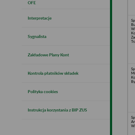
OFE
Interpretacje
Sp
B
Wi
Ko
Sygnalista
Za
Tr
Zakładowe Plany Kont
Sp
Kontrola płatników składek
Mi
Ko
By
Polityka cookies
Instrukcja korzystania z BIP ZUS
Sp
Ar
W