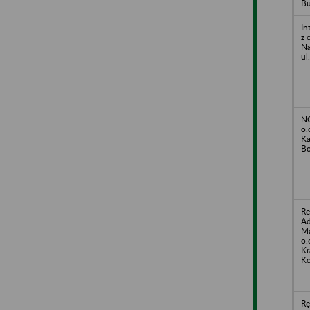
Bu
In
z 
Na
ul
N
o.
Ka
Bo
Re
Ad
Ma
o.
Kr
Ko
Rę