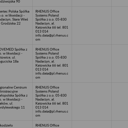
dziwojska 90
tertec Polska Spółka
RHENUS Office
o.o. w likwidacji -
Systems Poland
darzyn, Stara Wieś
Spółka z o.o. 05-830
. Grodziska 22
Nadarzyn, al.
Katowicka 66 tel. 801
013 014
info.data@pl.rhenus.c
om
OVEMED Spółka z
RHENUS Office
o. w likwidacji -
Systems Poland
towice, ul.
Spółka z o.o. 05-830
gucicka 18a
Nadarzyn, al.
Katowicka 66 tel. 801
013 014
info.data@pl.rhenus.c
om
gionalne Centrum
RHENUS Office
inistracyjne
Systems Poland
łopolska Spółka z
Spółka z o.o. 05-830
o. w likwidacji -
Nadarzyn, al.
aków, ul.
Katowicka 66 tel. 801
rdylewskiego 11
013 014
info.data@pl.rhenus.c
om
kodzieło
RHENUS Office