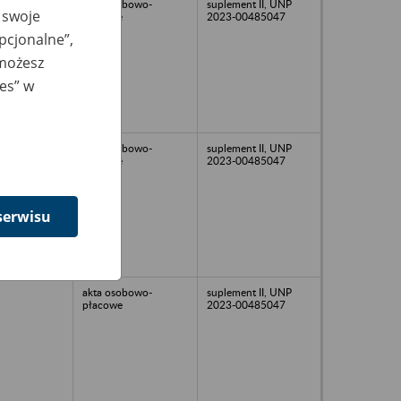
akta osobowo-
suplement II, UNP
 swoje
płacowe
2023-00485047
opcjonalne”,
 możesz
ies” w
akta osobowo-
suplement II, UNP
płacowe
2023-00485047
serwisu
akta osobowo-
suplement II, UNP
płacowe
2023-00485047