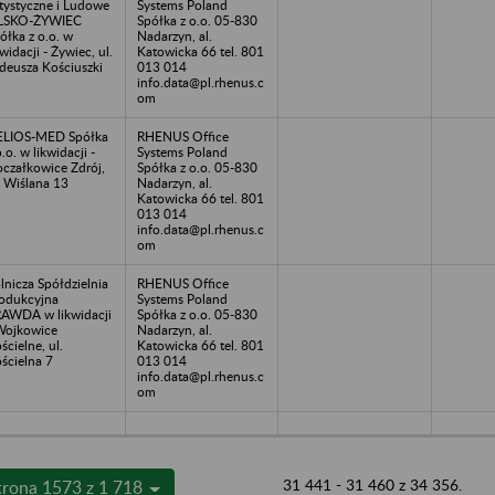
tystyczne i Ludowe
Systems Poland
ILSKO-ŻYWIEC
Spółka z o.o. 05-830
ółka z o.o. w
Nadarzyn, al.
kwidacji - Żywiec, ul.
Katowicka 66 tel. 801
deusza Kościuszki
013 014
5
info.data@pl.rhenus.c
om
ELIOS-MED Spółka
RHENUS Office
o.o. w likwidacji -
Systems Poland
czałkowice Zdrój,
Spółka z o.o. 05-830
. Wiślana 13
Nadarzyn, al.
Katowicka 66 tel. 801
013 014
info.data@pl.rhenus.c
om
lnicza Spółdzielnia
RHENUS Office
odukcyjna
Systems Poland
AWDA w likwidacji
Spółka z o.o. 05-830
Wojkowice
Nadarzyn, al.
ścielne, ul.
Katowicka 66 tel. 801
ścielna 7
013 014
info.data@pl.rhenus.c
om
31 441 - 31 460 z 34 356.
trona 1573 z 1 718