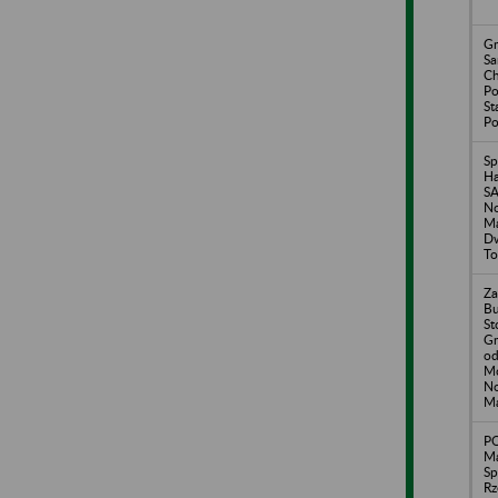
Gm
S
Ch
P
St
P
Sp
H
S
N
Ma
Dw
To
Za
B
St
Gm
od
M
N
M
P
Ma
Sp
Rz