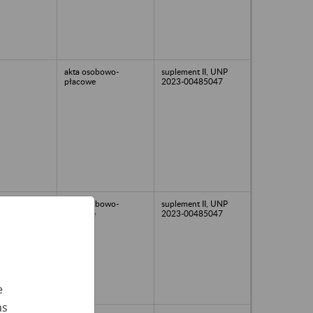
akta osobowo-
suplement II, UNP
płacowe
2023-00485047
akta osobowo-
suplement II, UNP
płacowe
2023-00485047
e
as