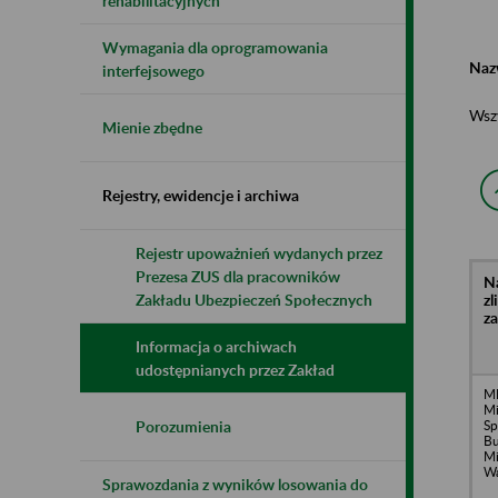
rehabilitacyjnych
Wymagania dla oprogramowania
Naz
interfejsowego
Wsz
Mienie zbędne
Rejestry, ewidencje i archiwa
Rejestr upoważnień wydanych przez
Prezesa ZUS dla pracowników
N
z
Zakładu Ubezpieczeń Społecznych
z
Informacja o archiwach
udostępnianych przez Zakład
M
Mi
Sp
Porozumienia
Bu
Mi
Wa
Sprawozdania z wyników losowania do