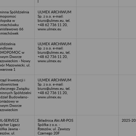
l
inna Spółdzielnia
ULMEX ARCHIWUM
amopomoc
Sp. z o.o. e-mail:
łopska w
biuro@ulmex.eu, tel.
omiechówku
+48 62 736 11 20,
anisławowo 66
www.ulmex.eu
omiechówek
ółdzielnia
ULMEX ARCHIWUM
andlowa
Sp. z o.o. e-mail:
AMOPOMOC w
biuro@ulmex.eu, tel.
owym Dworze
+48 62 736 11 20,
zowieckim - Nowy
www.ulmex.eu
ór Mazowiecki, ul.
warowa 1
rząd Inwestycji i
ULMEX ARCHIWUM
udownictwa
Sp. z o.o. e-mail:
ołecznego Związku
biuro@ulmex.eu, tel.
innych Spółdzielni
+48 62 736 11 20,
dział Budowlano-
www.ulmex.eu
ontażowy w
owym Dworze
azowieckim
OL-SERVECE
Składnica Akt AR-POS
2025-20
jcher Ligacz
Spółka z o.o. -
ółka Jawna -
Rzeszów, ul. Zawiszy
eszów, ul.
Czarnego 20F