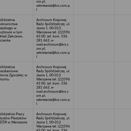
om.pl,
sekretariat@krs.com.p
l
ółdzielnia
Archiwum Krajowej
udownictwa
Rady Spółdzielczej, ul.
ejskiego w
Jasna 1, 00-013
sztowie w tym
Warszawa tel. (22)596
kład Zakrzewo,
43 00, tel. kom. 536
zcianka
281 663, e-
mail:archiwum@krs.c
om.pl,
sekretariat@krs.com.p
l
ółdzielnia
Archiwum Krajowej
eszkaniowa
Rady Spółdzielczej, ul.
lonia Zgorzelec w
Jasna 1, 00-013
tomiu
Warszawa tel. (22)596
43 00, tel. kom. 536
281 663, e-
mail:archiwum@krs.c
om.pl,
sekretariat@krs.com.p
l
ółdzielnia Pracy
Archiwum Krajowej
tystów Plastyków
Rady Spółdzielczej, ul.
ZÓR w Warszawie
Jasna 1, 00-013
Warszawa tel. (22)596
43 00, tel. kom. 536