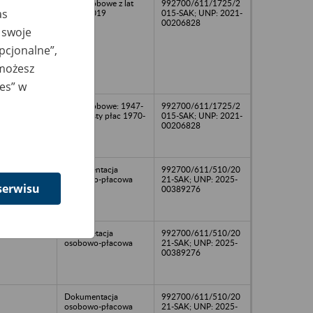
Akta osobowe z lat
992700/611/1725/2
as
1992-2019
015-SAK; UNP: 2021-
00206828
 swoje
opcjonalne”,
 możesz
ies” w
Akta osobowe: 1947-
992700/611/1725/2
2021; listy płac 1970-
015-SAK; UNP: 2021-
2021
00206828
Dokumentacja
992700/611/510/20
osobowo-płacowa
21-SAK; UNP: 2025-
serwisu
00389276
Dokumetacja
992700/611/510/20
osobowo-płacowa
21-SAK; UNP: 2025-
00389276
Dokumentacja
992700/611/510/20
osobowo-płacowa
21-SAK; UNP: 2025-