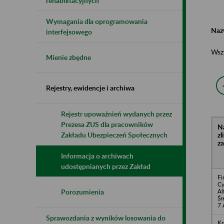
rehabilitacyjnych
Wymagania dla oprogramowania
Naz
interfejsowego
Wsz
Mienie zbędne
Rejestry, ewidencje i archiwa
Rejestr upoważnień wydanych przez
Prezesa ZUS dla pracowników
N
z
Zakładu Ubezpieczeń Społecznych
z
Informacja o archiwach
udostępnianych przez Zakład
Fi
Cy
Al
Porozumienia
Śr
7 
Sprawozdania z wyników losowania do
Kr