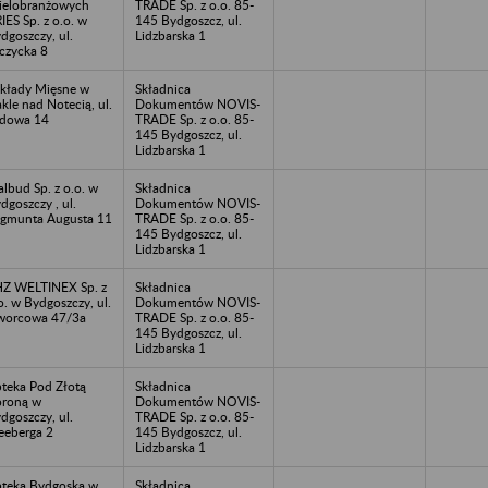
elobranżowych
TRADE Sp. z o.o. 85-
IES Sp. z o.o. w
145 Bydgoszcz, ul.
dgoszczy, ul.
Lidzbarska 1
czycka 8
kłady Mięsne w
Składnica
kle nad Notecią, ul.
Dokumentów NOVIS-
dowa 14
TRADE Sp. z o.o. 85-
145 Bydgoszcz, ul.
Lidzbarska 1
lbud Sp. z o.o. w
Składnica
dgoszczy , ul.
Dokumentów NOVIS-
gmunta Augusta 11
TRADE Sp. z o.o. 85-
145 Bydgoszcz, ul.
Lidzbarska 1
Z WELTINEX Sp. z
Składnica
o. w Bydgoszczy, ul.
Dokumentów NOVIS-
worcowa 47/3a
TRADE Sp. z o.o. 85-
145 Bydgoszcz, ul.
Lidzbarska 1
teka Pod Złotą
Składnica
roną w
Dokumentów NOVIS-
dgoszczy, ul.
TRADE Sp. z o.o. 85-
eeberga 2
145 Bydgoszcz, ul.
Lidzbarska 1
teka Bydgoska w
Składnica