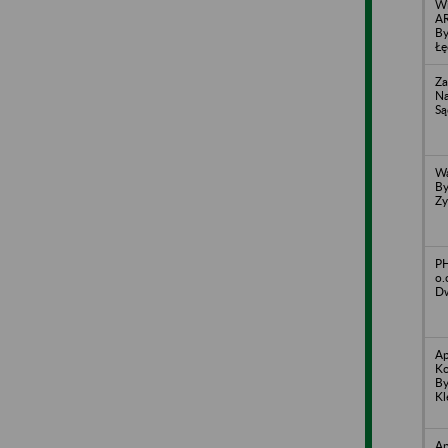
Wi
AR
By
Łę
Za
Na
Są
Wa
By
Zy
PH
o.
D
Ap
Ko
By
Kl
Ap