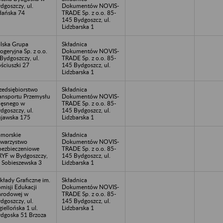
dgoszczy, ul.
Dokumentów NOVIS-
ańska 74
TRADE Sp. z o.o. 85-
145 Bydgoszcz, ul.
Lidzbarska 1
lska Grupa
Składnica
ogeryjna Sp. z o.o.
Dokumentów NOVIS-
Bydgoszczy, ul.
TRADE Sp. z o.o. 85-
ściuszki 27
145 Bydgoszcz, ul.
Lidzbarska 1
zedsiębiorstwo
Składnica
ansportu Przemysłu
Dokumentów NOVIS-
ęsnego w
TRADE Sp. z o.o. 85-
dgoszczy, ul.
145 Bydgoszcz, ul.
jawska 175
Lidzbarska 1
morskie
Składnica
warzystwo
Dokumentów NOVIS-
ezbieczeniowe
TRADE Sp. z o.o. 85-
YF w Bydgoszczy,
145 Bydgoszcz, ul.
. Sobieszewska 3
Lidzbarska 1
kłady Graficzne im.
Składnica
misji Edukacji
Dokumentów NOVIS-
rodowej w
TRADE Sp. z o.o. 85-
dgoszczy, ul.
145 Bydgoszcz, ul.
giellońska 1 ul.
Lidzbarska 1
dgoska 51 Brzoza