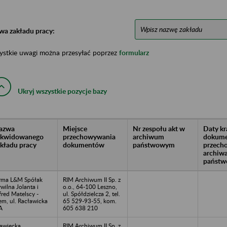
wa zakładu pracy:
ystkie uwagi można przesyłać poprzez
formularz
Ukryj wszystkie pozycje bazy
azwa
Miejsce
Nr zespołu akt w
Daty k
likwidowanego
przechowywania
archiwum
dokume
akładu pracy
dokumentów
państwowym
przech
archiw
państw
rma L&M Spółak
RIM Archiwum II Sp. z
wilna Jolanta i
o.o., 64-100 Leszno,
fred Matelscy -
ul. Spółdzielcza 2, tel.
em, ul. Racławicka
65 529-93-55, kom.
A
605 638 210
awiecka
RIM Archiwum II Sp. z