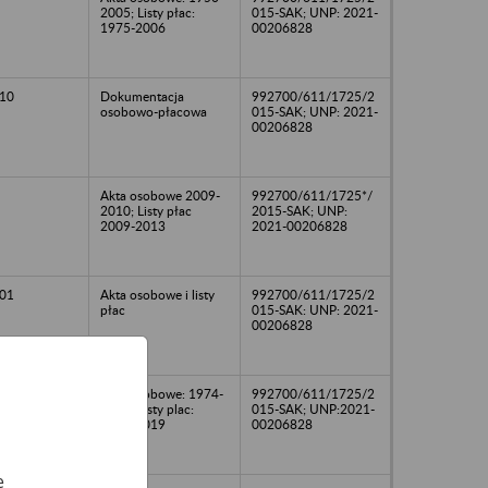
2005; Listy płac:
015-SAK; UNP: 2021-
1975-2006
00206828
10
Dokumentacja
992700/611/1725/2
osobowo-płacowa
015-SAK; UNP: 2021-
00206828
Akta osobowe 2009-
992700/611/1725*/
2010; Listy płac
2015-SAK; UNP:
2009-2013
2021-00206828
01
Akta osobowe i listy
992700/611/1725/2
płac
015-SAK: UNP: 2021-
00206828
Akta osobowe: 1974-
992700/611/1725/2
2011; Listy plac:
015-SAK; UNP:2021-
1994-2019
00206828
e