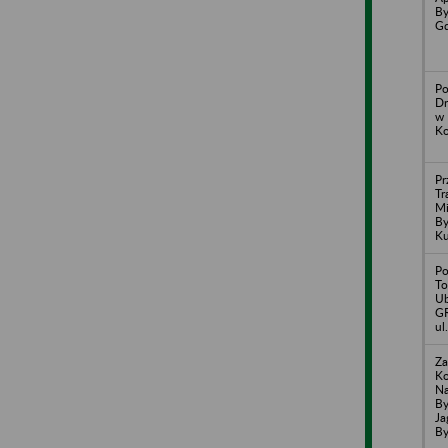
By
Gd
Po
Dr
w 
Ko
Pr
Tr
Mi
By
Ku
Po
To
Ub
GR
ul
Za
Ko
Na
By
Ja
By