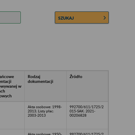
SZUKAJ
rańcowe
Rodzaj
Źródło
ntacji
dokumentacji
owywanej w
ach
owych
Akta osobowe: 1998-
992700/611/1725/2
2013; Listy płac:
015-SAK: 2021-
2003-2013
00206828
Akta osobowe: 1950-
992700/611/1725/2