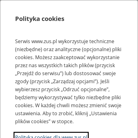
Polityka cookies
Szukaj
Menu
Serwis www.zus.pl wykorzystuje techniczne
(niezbędne) oraz analityczne (opcjonalne) pliki
Rejestry, ewidencje i archiwa
cookies. Możesz zaakceptować wykorzystanie
Baza zlikwidowanych lub
przez nas wszystkich takich plików (przycisk
„Przejdź do serwisu”) lub dostosować swoje
przekształconych zakładów pracy
zgody (przycisk „Zarządzaj opcjami”). Jeśli
wybierzesz przycisk „Odrzuć opcjonalne”,
Nazwa zakładu pracy:
będziemy wykorzystywać tylko niezbędne pliki
cookies. W każdej chwili możesz zmienić swoje
ustawienia. Aby to zrobić, kliknij „Ustawienia
plików cookies” w stopce.
SZUKAJ
Polityka cookies dla www.zus.pl