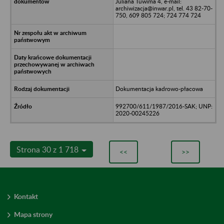
Juliana Tuwima 4, e-mail:
archiwizacja@inwar.pl, tel. 43 82-70-
750, 609 805 724; 724 774 724
Dokumentacja kadrowo-płacowa
992700/611/1987/2016-SAK; UNP:
2020-00245226
Strona 30 z 1 718
<<
>>
Kontakt
Mapa strony