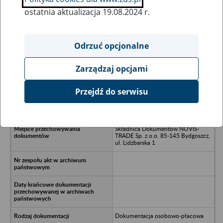
ostatnia aktualizacja 19.08.2024 r.
Wszystkie uwagi można przesyłać poprzez
formularz
Odrzuć opcjonalne
Zarządzaj opcjami
Ukryj wszystkie pozycje bazy
Przejdź do serwisu
Dom i Styl SP. z o.o. - Bydgoszcz, ul.
Fordońska 333
Składnica Dokumentów NOVIS-
TRADE Sp. z o.o. 85-145 Bydgoszcz,
ul. Lidzbarska 1
Dokumentacja osobowo-płacowa