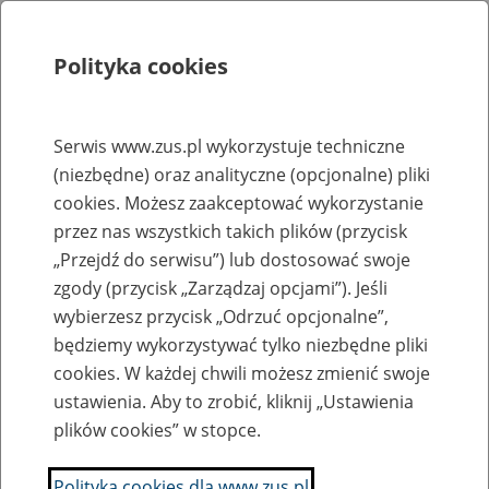
Polityka cookies
Szukaj
Menu
Serwis www.zus.pl wykorzystuje techniczne
(niezbędne) oraz analityczne (opcjonalne) pliki
Rejestry, ewidencje i archiwa
cookies. Możesz zaakceptować wykorzystanie
Baza zlikwidowanych lub
przez nas wszystkich takich plików (przycisk
„Przejdź do serwisu”) lub dostosować swoje
przekształconych zakładów pracy
zgody (przycisk „Zarządzaj opcjami”). Jeśli
wybierzesz przycisk „Odrzuć opcjonalne”,
Nazwa zakładu pracy:
będziemy wykorzystywać tylko niezbędne pliki
cookies. W każdej chwili możesz zmienić swoje
ustawienia. Aby to zrobić, kliknij „Ustawienia
plików cookies” w stopce.
SZUKAJ
Polityka cookies dla www.zus.pl