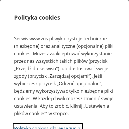
Polityka cookies
Szukaj
Menu
Serwis www.zus.pl wykorzystuje techniczne
(niezbędne) oraz analityczne (opcjonalne) pliki
Rejestry, ewidencje i archiwa
cookies. Możesz zaakceptować wykorzystanie
Baza zlikwidowanych lub
przez nas wszystkich takich plików (przycisk
„Przejdź do serwisu”) lub dostosować swoje
przekształconych zakładów pracy
zgody (przycisk „Zarządzaj opcjami”). Jeśli
wybierzesz przycisk „Odrzuć opcjonalne”,
Nazwa zakładu pracy:
będziemy wykorzystywać tylko niezbędne pliki
cookies. W każdej chwili możesz zmienić swoje
ustawienia. Aby to zrobić, kliknij „Ustawienia
plików cookies” w stopce.
SZUKAJ
Polityka cookies dla www.zus.pl