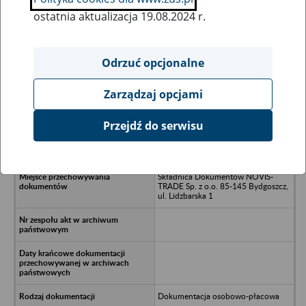
ostatnia aktualizacja 19.08.2024 r.
Wszystkie uwagi można przesyłać poprzez
formularz
Odrzuć opcjonalne
Zarządzaj opcjami
Ukryj wszystkie pozycje bazy
Przejdź do serwisu
SM Kłos Cerekwica Żnin
Składnica Dokumentów NOVIS-
TRADE Sp. z o.o. 85-145 Bydgoszcz,
ul. Lidzbarska 1
Dokumentacja osobowo-płacowa