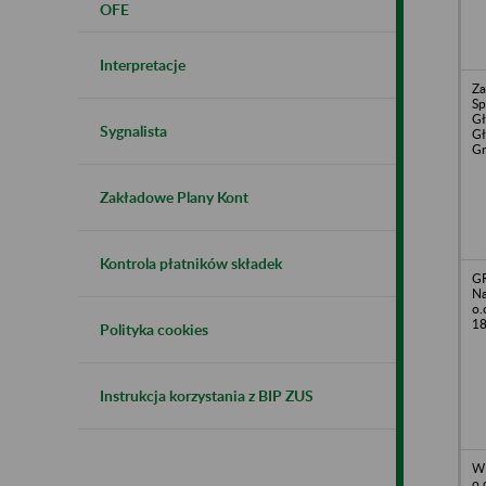
OFE
Interpretacje
Za
Sp
Gł
Sygnalista
Gł
Gr
Zakładowe Plany Kont
Kontrola płatników składek
G
Na
o.
18
Polityka cookies
Instrukcja korzystania z BIP ZUS
WP
o.