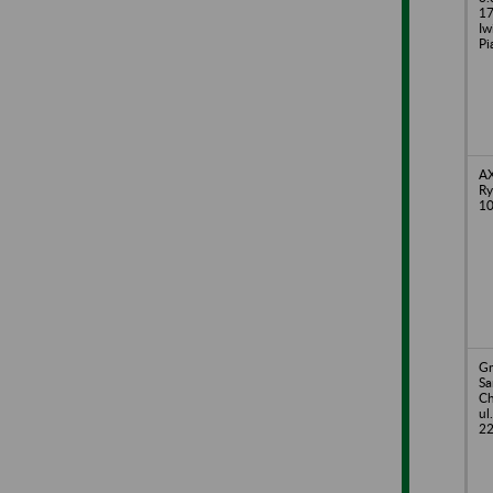
17
Iw
Pi
AX
Ry
10
Gm
S
Ch
ul
22