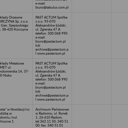
e-mail:
biuro@tabulus.com.pl
kłady Drzewne
PAST ACTUM Spółka
RCZYNA Sp. z o.o.
z o.o. 95-070
. Gen. Szeptyckiego
Aleksandrów Łódzki,
, 38-420 Korczyna
ul. Zgierska 47 A
telefon: 500 068 990
e-mail:
biuro@pastactum.pl
lub
archiwa@pastactum.p
l www.pastactum.pl
kłady Metalowe
PAST ACTUM Spółka
MET ul.
z o.o. 95-070
ndomierska 14, 37-
Aleksandrów Łódzki,
0 Nisko
ul. Zgierska 47 A
telefon: 500 068 990
e-mail:
biuro@pastactum.pl
lub
archiwa@pastactum.p
l www.pastactum.pl
esta" w likwidacji/nz
Archiwum Państwowe
edzibą w
w Radomiu; ul. Rynek
domiu,/nul.
1; 26-610 Radom;
łnocna 1
tel.362 11 50; 340 51
00; fax: 340 51 01