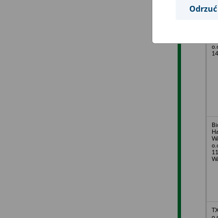
Odrzuć
UN
o.
14
Bi
H
Wa
o.
11
Wa
TX
o.