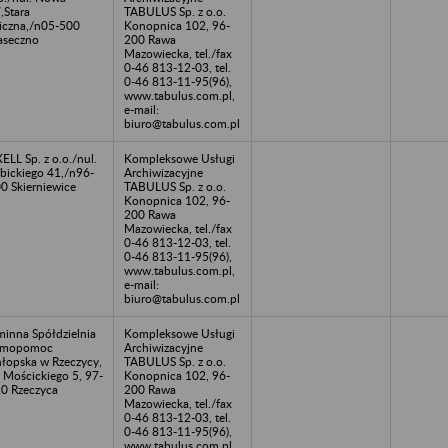
,Stara
TABULUS Sp. z o.o.
iczna,/n05-500
Konopnica 102, 96-
aseczno
200 Rawa
Mazowiecka, tel./fax
0-46 813-12-03, tel.
0-46 813-11-95(96),
www.tabulus.com.pl,
e-mail:
biuro@tabulus.com.pl
ELL Sp. z o.o./nul.
Kompleksowe Usługi
bickiego 41,/n96-
Archiwizacyjne
0 Skierniewice
TABULUS Sp. z o.o.
Konopnica 102, 96-
200 Rawa
Mazowiecka, tel./fax
0-46 813-12-03, tel.
0-46 813-11-95(96),
www.tabulus.com.pl,
e-mail:
biuro@tabulus.com.pl
inna Spółdzielnia
Kompleksowe Usługi
amopomoc
Archiwizacyjne
łopska w Rzeczycy,
TABULUS Sp. z o.o.
. Mościckiego 5, 97-
Konopnica 102, 96-
0 Rzeczyca
200 Rawa
Mazowiecka, tel./fax
0-46 813-12-03, tel.
0-46 813-11-95(96),
www.tabulus.com.pl,