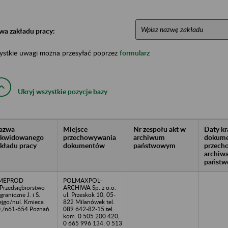
wa zakładu pracy:
ystkie uwagi można przesyłać poprzez
formularz
Ukryj wszystkie pozycje bazy
azwa
Miejsce
Nr zespołu akt w
Daty k
likwidowanego
przechowywania
archiwum
dokume
akładu pracy
dokumentów
państwowym
przech
archiw
państw
MEPROD
POLMAXPOL-
Przedsiębiorstwo
ARCHIWA Sp. z o.o.
graniczne J. i S.
ul. Przeskok 10, 05-
ejgo/nul. Kmieca
822 Milanówek tel.
,/n61-654 Poznań
089 642-82-15 tel.
kom. 0 505 200 420,
0 665 996 134; 0 513