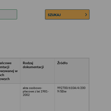
SZUKAJ
rańcowe
Rodzaj
Źródło
ntacji
dokumentacji
owywanej w
ach
owych
akta osobowo-
992700/610A/4/200
płacowe z lat 1981-
9/SEke
2002