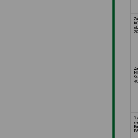
Za
KO
ul
20
Za
NI
Sa
40
"L
si
Ra
Pó