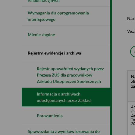
rehabilitacyjnych
Wymagania dla oprogramowania
Naz
interfejsowego
Wsz
Mienie zbędne
Rejestry, ewidencje i archiwa
Rejestr upoważnień wydanych przez
Prezesa ZUS dla pracowników
N
z
Zakładu Ubezpieczeń Społecznych
z
Informacja o archiwach
udostępnianych przez Zakład
A
/n
Za
Porozumienia
Tr
20
Sprawozdania z wyników losowania do