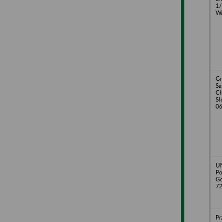
1/
Wa
Gm
S
Ch
Sł
06
UN
Po
Gd
72
Pr