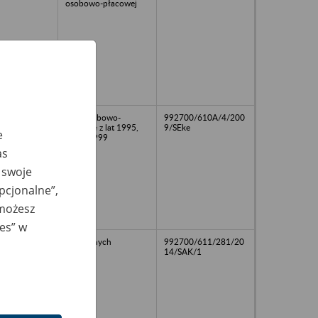
osobowo-płacowej
akta osobowo-
992700/610A/4/200
płacowe z lat 1995,
9/SEke
e
1997-1999
as
 swoje
opcjonalne”,
 możesz
ies” w
brak danych
992700/611/281/20
14/SAK/1