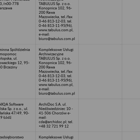
3,/n00-778
TABULUS Sp. z o.o.
rszawa
Konopnica 102, 96-
200 Rawa
Mazowiecka, tel./fax
0-46 813-12-03, tel.
0-46 813-11-95(96),
www.tabulus.com.pl,
e-mail:
biuro@tabulus.com.pl
inna Spółdzielnia
Kompleksowe Usługi
amopomoc
Archiwizacyjne
łopska, ul.
TABULUS Sp. z o.o.
owackiego 12, 95-
Konopnica 102, 96-
0 Brzeziny
200 Rawa
Mazowiecka, tel./fax
0-46 813-12-03, tel.
0-46 813-11-95(96),
www.tabulus.com.pl,
e-mail:
biuro@tabulus.com.pl
IQA Software
ArchiDoc S.A. ul.
lska Sp. z o.o., ul.
Niedźwiedziniec 10 -
ańska 47/49, 90-
41-506 Chorzów e-
9 Łódź
mail:
cda@archidoc.pl; tel.
+48 32 721 99 12
zedsiębiorstwo
Kompleksowe Usługi