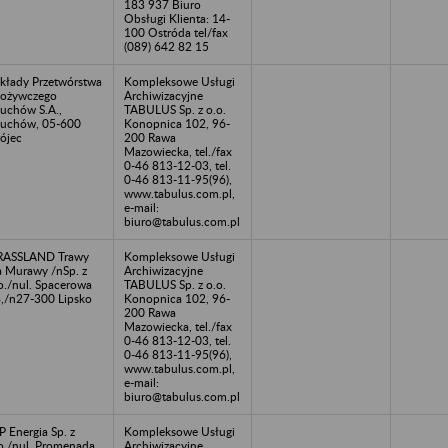
183 937 Biuro
Obsługi Klienta: 14-
100 Ostróda tel/fax
(089) 642 82 15
kłady Przetwórstwa
Kompleksowe Usługi
ożywczego
Archiwizacyjne
uchów S.A.,
TABULUS Sp. z o.o.
uchów, 05-600
Konopnica 102, 96-
ójec
200 Rawa
Mazowiecka, tel./fax
0-46 813-12-03, tel.
0-46 813-11-95(96),
www.tabulus.com.pl,
e-mail:
biuro@tabulus.com.pl
RASSLAND Trawy
Kompleksowe Usługi
 Murawy /nSp. z
Archiwizacyjne
o./nul. Spacerowa
TABULUS Sp. z o.o.
,/n27-300 Lipsko
Konopnica 102, 96-
200 Rawa
Mazowiecka, tel./fax
0-46 813-12-03, tel.
0-46 813-11-95(96),
www.tabulus.com.pl,
e-mail:
biuro@tabulus.com.pl
 Energia Sp. z
Kompleksowe Usługi
o./nul. Promenada
Archiwizacyjne