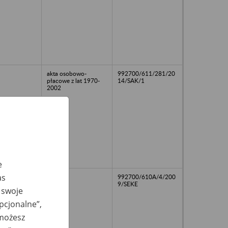
akta osobowo-
992700/611/281/20
płacowe z lat 1970-
14/SAK/1
2002
e
as
992700/610A/4/200
9/SEKE
 swoje
opcjonalne”,
 możesz