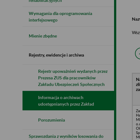
rehabilitacyjnych
Wymagania dla oprogramowania
Naz
interfejsowego
Wsz
Mienie zbędne
Rejestry, ewidencje i archiwa
Rejestr upoważnień wydanych przez
Prezesa ZUS dla pracowników
N
z
Zakładu Ubezpieczeń Społecznych
z
Informacja o archiwach
udostępnianych przez Zakład
Za
H
ML
Porozumienia
o.
O
Sp
Sprawozdania z wyników losowania do
Ml