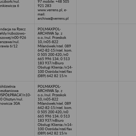
uczbork/nul.
97 mobile: +48 505
enkiewicza 6
921 283
www.verrens.pl, e-
mail:
archiwa@verrens.pl
ndacja na Rzecz
POLMAXPOL-
ełdy/nzbożowo-
ARCHIWA Sp. z
szowej/n00-926
o.o./nul. Przeskok
rszawa/nul.
10,/n05-822
rawia 6/12
Milanówek/ntel. 089
642-82-15/ntel. kom.
0 505 200 420,/n0
665 996 134; 0 513
183 937/nBiuro
Obsługi Klienta:/n14-
100 Ostróda/ntel/fax
(089) 642 82 15/n
ółdzielnia
POLMAXPOL-
eszkaniowa
ARCHIWA Sp. z
WSPÓŁPRACA"/n10-
o.o./nul. Przeskok
0 Olsztyn/nul.
10,/n05-822
nowicza 30A
Milanówek/ntel. 089
642-82-15/ntel. kom.
0 505 200 420,/n0
665 996 134; 0 513
183 937/nBiuro
Obsługi Klienta:/n14-
100 Ostróda/ntel/fax
(089) 642 82 15/n