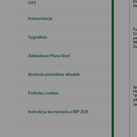
Kl
OFE
Si
Interpretacje
Fu
Gi
Sygnalista
pa
Wa
Żu
Zakładowe Plany Kont
Kontrola płatników składek
Sp
Mi
Polityka cookies
"
69
Ja
Instrukcja korzystania z BIP ZUS