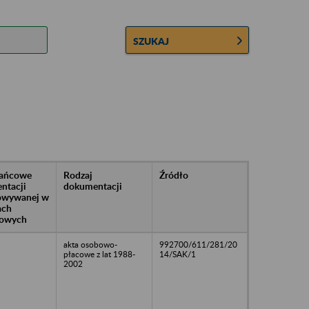
SZUKAJ
rańcowe
Rodzaj
Źródło
ntacji
dokumentacji
owywanej w
ach
owych
akta osobowo-
992700/611/281/20
płacowe z lat 1988-
14/SAK/1
2002