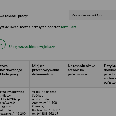
wa zakładu pracy:
ystkie uwagi można przesyłać poprzez
formularz
Ukryj wszystkie pozycje bazy
azwa
Miejsce
Nr zespołu akt w
Daty k
likwidowanego
przechowywania
archiwum
dokume
akładu pracy
dokumentów
państwowym
przech
archiw
państw
kład Produkcyjno-
VERRENS finanse
andlowy
Spółka z
ECZARNIA Sp. z
o.o.Centralne
o./n(wcześn.
Archiwum 14-100
kręgowa
Ostróda, ul.
ółdzielnia
Racławicka 7 lok. 37
eczarska)/n46-200
tel. (+48)89 642-19-