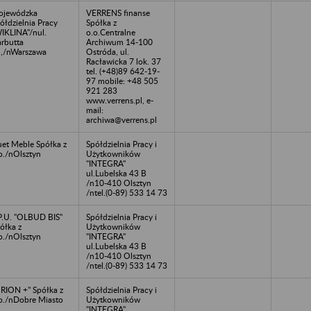
ojewódzka
VERRENS finanse
ółdzielnia Pracy
Spółka z
IKLINA"/nul.
o.o.Centralne
rbutta
Archiwum 14-100
,/nWarszawa
Ostróda, ul.
Racławicka 7 lok. 37
tel. (+48)89 642-19-
97 mobile: +48 505
921 283
www.verrens.pl, e-
mail:
archiwa@verrens.pl
et Meble Spółka z
Spółdzielnia Pracy i
o./nOlsztyn
Użytkowników
"INTEGRA"
ul.Lubelska 43 B
/n10-410 Olsztyn
/ntel.(0-89) 533 14 73
P.U. "OLBUD BIS"
Spółdzielnia Pracy i
ółka z
Użytkowników
o./nOlsztyn
"INTEGRA"
ul.Lubelska 43 B
/n10-410 Olsztyn
/ntel.(0-89) 533 14 73
RION +" Spółka z
Spółdzielnia Pracy i
o./nDobre Miasto
Użytkowników
"INTEGRA"