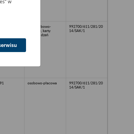
ies” w
akta osobowo-
992700/611/281/20
płacowe, karty
14/SAK/1
wynagrodzeń
serwisu
91
osobowo-płacowa
992700/611/281/20
14/SAK/1