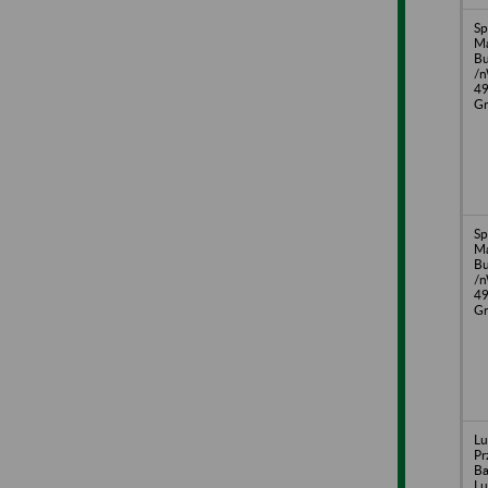
Sp
Ma
B
/n
49
G
Sp
Ma
B
/n
49
G
Lu
Pr
Ba
Lu