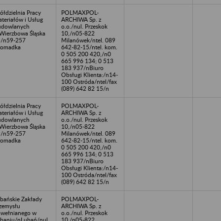
ółdzielnia Pracy
POLMAXPOL-
teriałów i Usług
ARCHIWA Sp. z
udowlanych
o.o./nul. Przeskok
Wierzbowa Śląska
10,/n05-822
/n59-257
Milanówek/ntel. 089
romadka
642-82-15/ntel. kom.
0 505 200 420,/n0
665 996 134; 0 513
183 937/nBiuro
Obsługi Klienta:/n14-
100 Ostróda/ntel/fax
(089) 642 82 15/n
ółdzielnia Pracy
POLMAXPOL-
teriałów i Usług
ARCHIWA Sp. z
udowlanych
o.o./nul. Przeskok
Wierzbowa Śląska
10,/n05-822
/n59-257
Milanówek/ntel. 089
romadka
642-82-15/ntel. kom.
0 505 200 420,/n0
665 996 134; 0 513
183 937/nBiuro
Obsługi Klienta:/n14-
100 Ostróda/ntel/fax
(089) 642 82 15/n
bańskie Zakłady
POLMAXPOL-
zemysłu
ARCHIWA Sp. z
wełnianego w
o.o./nul. Przeskok
baniu/nLubań/nul.
10,/n05-822