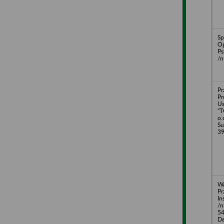
Sp
Og
Ps
/n
Pr
Pr
U
"T
o.
Su
3
Wa
Pr
In
/n
54
Dą