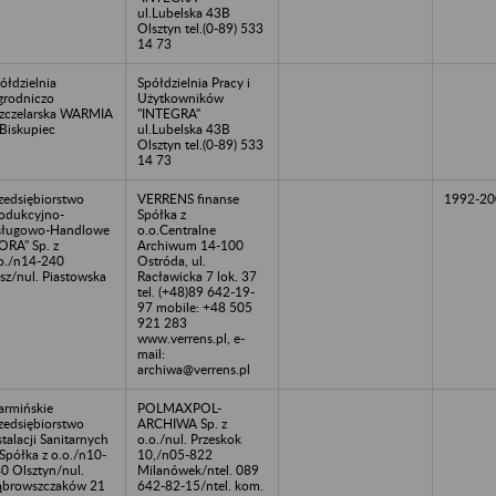
ul.Lubelska 43B
Olsztyn tel.(0-89) 533
14 73
ółdzielnia
Spółdzielnia Pracy i
rodniczo
Użytkowników
zczelarska WARMIA
"INTEGRA"
Biskupiec
ul.Lubelska 43B
Olsztyn tel.(0-89) 533
14 73
zedsiębiorstwo
VERRENS finanse
1992-20
odukcyjno-
Spółka z
sługowo-Handlowe
o.o.Centralne
ORA" Sp. z
Archiwum 14-100
o./n14-240
Ostróda, ul.
sz/nul. Piastowska
Racławicka 7 lok. 37
9
tel. (+48)89 642-19-
97 mobile: +48 505
921 283
www.verrens.pl, e-
mail:
archiwa@verrens.pl
rmińskie
POLMAXPOL-
zedsiębiorstwo
ARCHIWA Sp. z
stalacji Sanitarnych
o.o./nul. Przeskok
Spółka z o.o./n10-
10,/n05-822
0 Olsztyn/nul.
Milanówek/ntel. 089
browszczaków 21
642-82-15/ntel. kom.