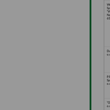
W
Sp
"W
Na
65
Du
o.
P.
Sp
o.
"O
o.