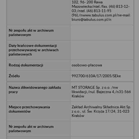
102, 96- 200 Rawa
Mazowiecka/ntel./fax. (46) 813-12-
03;/ntel. (46) 813-11-95
(96),/nwww.tabulus.com.pl/ne-mail:
biuro@tabulus.com.pl/n
osobowo-płacowa
992700/610A/17/2005/SEke
MT STORAGE Sp. z o.o. /nw
likwidacji,/nul. Bajeczna 4,/n31-566
Kraków
Zakład Archiwalny Składnica Akt Sp.
z o.o., ul. Św. Krzyża 17/24, 31-023
Kraków