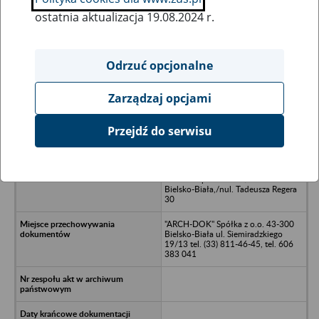
ostatnia aktualizacja 19.08.2024 r.
Wszystkie uwagi można przesyłać poprzez
formularz
Odrzuć opcjonalne
Zarządzaj opcjami
Ukryj wszystkie pozycje bazy
Przejdź do serwisu
Przedsiębiorstwo Produkcyjno-
Montażowe Elementów
Aluminiowych dla Budownictwa
"AlWAS" Spółka z o.o./n43-300
Bielsko-Biała,/nul. Tadeusza Regera
30
"ARCH-DOK" Spółka z o.o. 43-300
Bielsko-Biała ul. Siemiradzkiego
19/13 tel. (33) 811-46-45, tel. 606
383 041