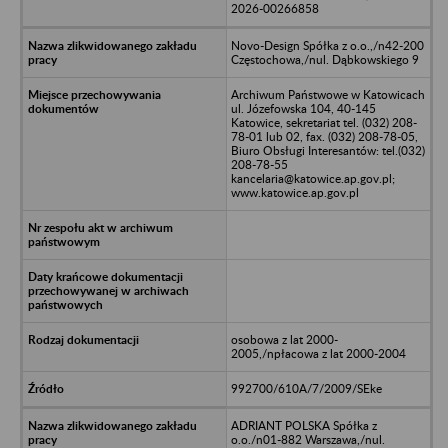
2026-00266858
Novo-Design Spółka z o.o.,/n42-200
Częstochowa,/nul. Dąbkowskiego 9
Archiwum Państwowe w Katowicach
ul. Józefowska 104, 40-145
Katowice, sekretariat tel. (032) 208-
78-01 lub 02, fax. (032) 208-78-05,
Biuro Obsługi Interesantów: tel.(032)
208-78-55
kancelaria@katowice.ap.gov.pl;
www.katowice.ap.gov.pl
osobowa z lat 2000-
2005,/npłacowa z lat 2000-2004
992700/610A/7/2009/SEke
ADRIANT POLSKA Spółka z
o.o./n01-882 Warszawa,/nul.