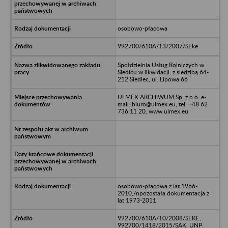
osobowo-płacowa
992700/610A/13/2007/SEke
Spółdzielnia Usług Rolniczych w
Siedlcu w likwidacji, z siedzibą 64-
212 Siedlec, ul. Lipowa 66
ULMEX ARCHIWUM Sp. z o.o. e-
mail: biuro@ulmex.eu, tel. +48 62
736 11 20, www.ulmex.eu
osobowo-płacowa z lat 1966-
2010,/npozostała dokumentacja z
lat 1973-2011
992700/610A/10/2008/SEKE,
992700/1418/2015/SAK, UNP: