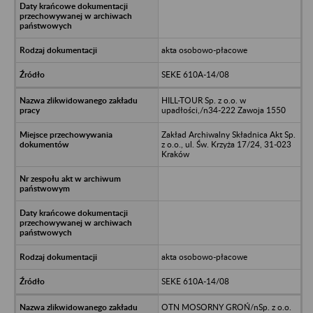
akta osobowo-płacowe
SEKE 610A-14/08
HILL-TOUR Sp. z o.o. w
upadłości,/n34-222 Zawoja 1550
Zakład Archiwalny Składnica Akt Sp.
z o.o., ul. Św. Krzyża 17/24, 31-023
Kraków
akta osobowo-płacowe
SEKE 610A-14/08
OTN MOSORNY GROŃ/nSp. z o.o.