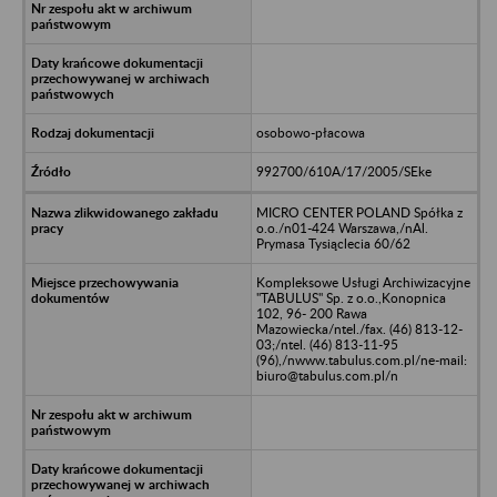
osobowo-płacowa
992700/610A/17/2005/SEke
MICRO CENTER POLAND Spółka z
o.o./n01-424 Warszawa,/nAl.
Prymasa Tysiąclecia 60/62
Kompleksowe Usługi Archiwizacyjne
"TABULUS" Sp. z o.o.,Konopnica
102, 96- 200 Rawa
Mazowiecka/ntel./fax. (46) 813-12-
03;/ntel. (46) 813-11-95
(96),/nwww.tabulus.com.pl/ne-mail:
biuro@tabulus.com.pl/n