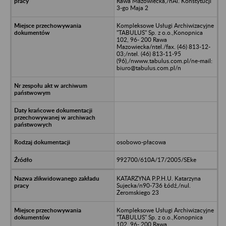
Rawa Mazowiecka,/nAl. Konstytucji
3-go Maja 2
Kompleksowe Usługi Archiwizacyjne
"TABULUS" Sp. z o.o.,Konopnica
102, 96- 200 Rawa
Mazowiecka/ntel./fax. (46) 813-12-
03;/ntel. (46) 813-11-95
(96),/nwww.tabulus.com.pl/ne-mail:
biuro@tabulus.com.pl/n
osobowo-płacowa
992700/610A/17/2005/SEke
KATARZYNA P.P.H.U. Katarzyna
Sujecka/n90-736 Łódź,/nul.
Żeromskiego 23
Kompleksowe Usługi Archiwizacyjne
"TABULUS" Sp. z o.o.,Konopnica
102, 96- 200 Rawa