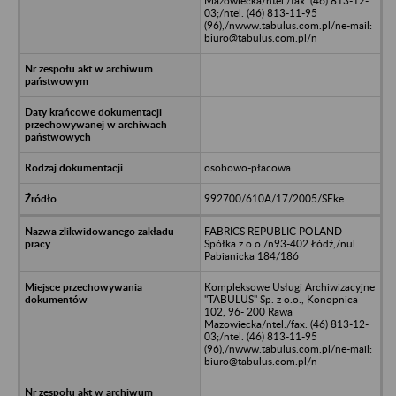
Mazowiecka/ntel./fax. (46) 813-12-
03;/ntel. (46) 813-11-95
(96),/nwww.tabulus.com.pl/ne-mail:
biuro@tabulus.com.pl/n
osobowo-płacowa
992700/610A/17/2005/SEke
FABRICS REPUBLIC POLAND
Spółka z o.o./n93-402 Łódź,/nul.
Pabianicka 184/186
Kompleksowe Usługi Archiwizacyjne
"TABULUS" Sp. z o.o., Konopnica
102, 96- 200 Rawa
Mazowiecka/ntel./fax. (46) 813-12-
03;/ntel. (46) 813-11-95
(96),/nwww.tabulus.com.pl/ne-mail:
biuro@tabulus.com.pl/n