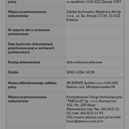
w upadłości,/n34-222 Zawoja 1307
Zakład Archiwalny Składnica Akt Sp.
z o.o., ul. Św. Krzyża 17/24, 31-023
Kraków
akta osobowo-płacowe
SEKE 610A-14/08
RR SERWIS Spółka z o.o./n26-600
Radom,/nul. Młodzianowska 98
Kompleksowe Usługi Archiwizacyjne
"TABULUS" Sp. z o.o.,Konopnica
102, 96- 200 Rawa
Mazowiecka/ntel./fax. (46) 813-12-
03;/ntel. (46) 813-11-95
(96),/nwww.tabulus.com.pl/ne-mail:
biuro@tabulus.com.pl/n