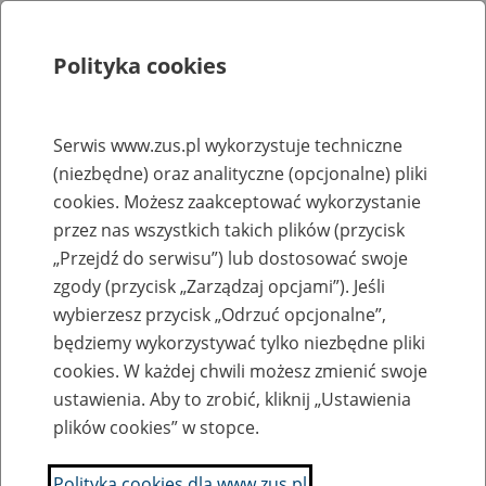
Polityka cookies
Szukaj
Menu
Serwis www.zus.pl wykorzystuje techniczne
(niezbędne) oraz analityczne (opcjonalne) pliki
Rejestry, ewidencje i archiwa
cookies. Możesz zaakceptować wykorzystanie
Baza zlikwidowanych lub
przez nas wszystkich takich plików (przycisk
„Przejdź do serwisu”) lub dostosować swoje
przekształconych zakładów pracy
zgody (przycisk „Zarządzaj opcjami”). Jeśli
wybierzesz przycisk „Odrzuć opcjonalne”,
Nazwa zakładu pracy:
będziemy wykorzystywać tylko niezbędne pliki
cookies. W każdej chwili możesz zmienić swoje
ustawienia. Aby to zrobić, kliknij „Ustawienia
plików cookies” w stopce.
SZUKAJ
Polityka cookies dla www.zus.pl