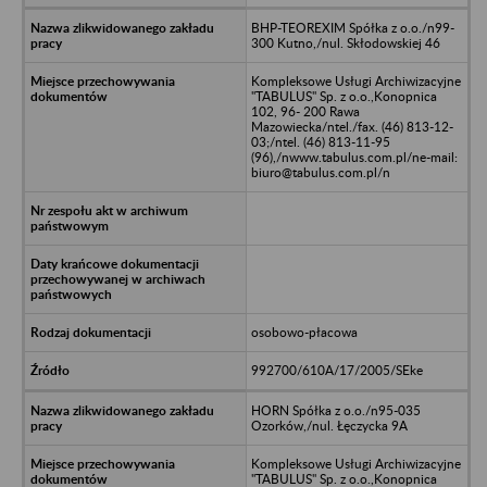
BHP-TEOREXIM Spółka z o.o./n99-
300 Kutno,/nul. Skłodowskiej 46
Kompleksowe Usługi Archiwizacyjne
"TABULUS" Sp. z o.o.,Konopnica
102, 96- 200 Rawa
Mazowiecka/ntel./fax. (46) 813-12-
03;/ntel. (46) 813-11-95
(96),/nwww.tabulus.com.pl/ne-mail:
biuro@tabulus.com.pl/n
osobowo-płacowa
992700/610A/17/2005/SEke
HORN Spółka z o.o./n95-035
Ozorków,/nul. Łęczycka 9A
Kompleksowe Usługi Archiwizacyjne
"TABULUS" Sp. z o.o.,Konopnica