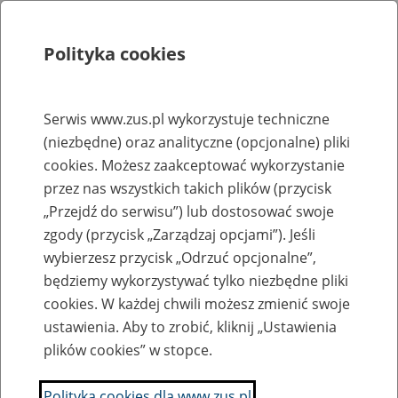
Polityka cookies
Szukaj
Menu
Serwis www.zus.pl wykorzystuje techniczne
(niezbędne) oraz analityczne (opcjonalne) pliki
Rejestry, ewidencje i archiwa
cookies. Możesz zaakceptować wykorzystanie
Baza zlikwidowanych lub
przez nas wszystkich takich plików (przycisk
„Przejdź do serwisu”) lub dostosować swoje
przekształconych zakładów pracy
zgody (przycisk „Zarządzaj opcjami”). Jeśli
wybierzesz przycisk „Odrzuć opcjonalne”,
Nazwa zakładu pracy:
będziemy wykorzystywać tylko niezbędne pliki
cookies. W każdej chwili możesz zmienić swoje
ustawienia. Aby to zrobić, kliknij „Ustawienia
plików cookies” w stopce.
SZUKAJ
Polityka cookies dla www.zus.pl