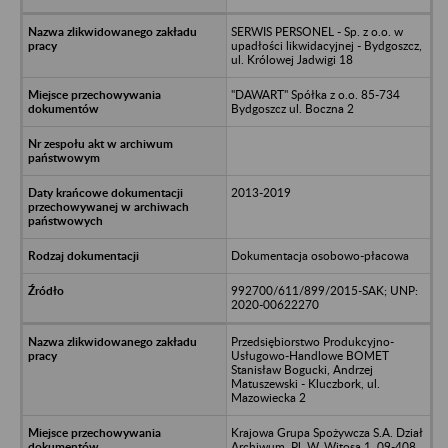
SERWIS PERSONEL - Sp. z o.o. w
upadłości likwidacyjnej - Bydgoszcz,
ul. Królowej Jadwigi 18
"DAWART" Spółka z o.o. 85-734
Bydgoszcz ul. Boczna 2
2013-2019
Dokumentacja osobowo-płacowa
992700/611/899/2015-SAK; UNP:
2020-00622270
Przedsiębiorstwo Produkcyjno-
Usługowo-Handlowe BOMET
Stanisław Bogucki, Andrzej
Matuszewski - Kluczbork, ul.
Mazowiecka 2
Krajowa Grupa Spożywcza S.A. Dział
Archiwum. Pl. W. Witosa 1, 09-408