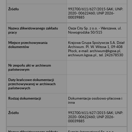
992700/611/627/2015-SAK; UNP:
2020- 00622460; UNP 2026-
00039885
Oaza City Sp. z o.o. - Warszawa, ul.
Nowogrodzka 50/515
Krajowa Grupa Spożywcza S.A. Dział
Archiwum. Pl. W. Witosa 1, 09-408
Płock, e-mail: archiwum@kgssa.pl,
archiwum.kgssa.pl., tel. 242678530
Dokumentacja osobowo-płacowa i
inna
992700/611/627/2015-SAK; UNP:
2020- 00622460; UNP 2026-
00039885
Sygnity International Sp. z o.o. -