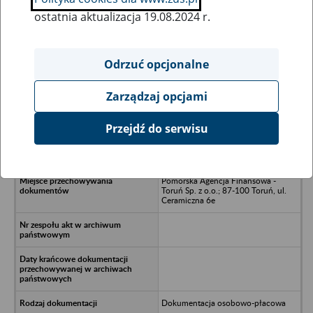
ostatnia aktualizacja 19.08.2024 r.
Wszystkie uwagi można przesyłać poprzez
formularz
Odrzuć opcjonalne
Zarządzaj opcjami
Ukryj wszystkie pozycje bazy
Przejdź do serwisu
SAWA IMPORT- EXPORT Sp. z o.o. -
Białystok, ul. Skorupska 17 lok. 103
Pomorska Agencja Finansowa -
Toruń Sp. z o.o.; 87-100 Toruń, ul.
Ceramiczna 6e
Dokumentacja osobowo-płacowa