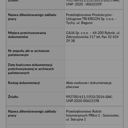
992700/611/212/2015/2015-SAK;
UNP: 2020 - 00632359
Przedsiębiorstwo Produkcyjno-
Usługowe TRI-ERGON Sp. z o.o. -
Tychy, ul. Begonii
GAJA Sp. z o.o. – 44-200 Rybnik, ul.
Zebrzydowicka 117 tel./fax 32 424
29 38
Akta osobowe i dokumentacja
płacowa
992700/611/1933/2016-SAK;
UNP:2020-00622198
Przedsiębiorstwo Robót
Inżynieryjnych PRInż-1 - Sosnowiec,
ul. Stacyjna 1