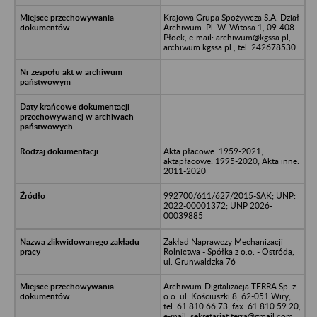
Krajowa Grupa Spożywcza S.A. Dział
Archiwum. Pl. W. Witosa 1, 09-408
Płock, e-mail: archiwum@kgssa.pl,
archiwum.kgssa.pl., tel. 242678530
Akta płacowe: 1959-2021;
aktapłacowe: 1995-2020; Akta inne:
2011-2020
992700/611/627/2015-SAK; UNP:
2022-00001372; UNP 2026-
00039885
Zakład Naprawczy Mechanizacji
Rolnictwa - Spółka z o.o. - Ostróda,
ul. Grunwaldzka 76
Archiwum-Digitalizacja TERRA Sp. z
o.o. ul. Kościuszki 8, 62-051 Wiry;
tel. 61 810 66 73; fax. 61 810 59 20,
e-mail: sekretariat.terra@gmail.com