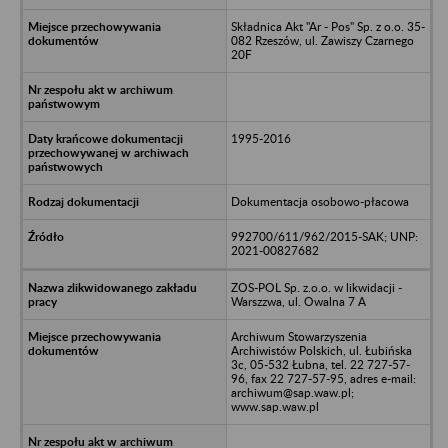
Składnica Akt "Ar - Pos" Sp. z o.o. 35-
082 Rzeszów, ul. Zawiszy Czarnego
20F
1995-2016
Dokumentacja osobowo-płacowa
992700/611/962/2015-SAK; UNP:
2021-00827682
ZOS-POL Sp. z.o.o. w likwidacji -
Warszzwa, ul. Owalna 7 A
Archiwum Stowarzyszenia
Archiwistów Polskich, ul. Łubińska
3c, 05-532 Łubna, tel. 22 727-57-
96, fax 22 727-57-95, adres e-mail:
archiwum@sap.waw.pl;
www.sap.waw.pl