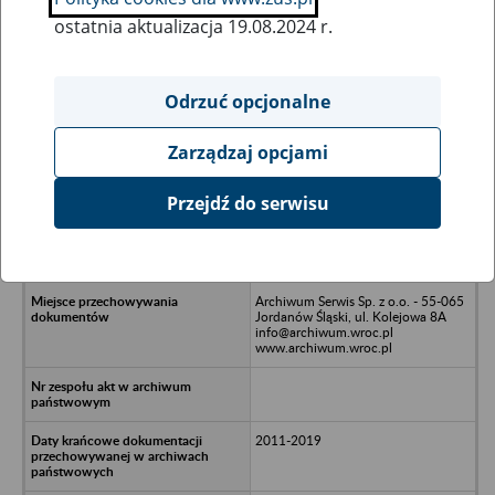
ostatnia aktualizacja 19.08.2024 r.
Wszystkie uwagi można przesyłać poprzez
formularz
Odrzuć opcjonalne
Zarządzaj opcjami
Ukryj wszystkie pozycje bazy
Przejdź do serwisu
GG Bearing Components Spółka z
o.o. w likwidacji - Wrocław, ul.
Hipolita Cegielskiego 18/1
Archiwum Serwis Sp. z o.o. - 55-065
Jordanów Śląski, ul. Kolejowa 8A
info@archiwum.wroc.pl
www.archiwum.wroc.pl
2011-2019