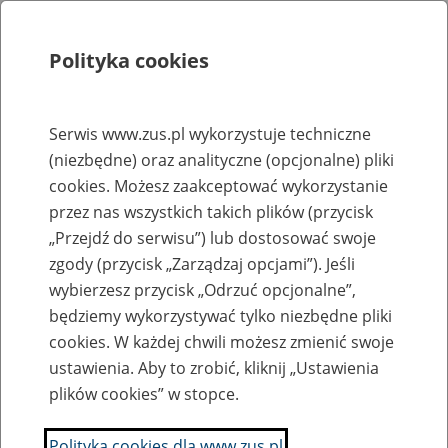
Polityka cookies
Szukaj
Menu
Serwis www.zus.pl wykorzystuje techniczne
(niezbędne) oraz analityczne (opcjonalne) pliki
Rejestry, ewidencje i archiwa
cookies. Możesz zaakceptować wykorzystanie
Baza zlikwidowanych lub
przez nas wszystkich takich plików (przycisk
„Przejdź do serwisu”) lub dostosować swoje
przekształconych zakładów pracy
zgody (przycisk „Zarządzaj opcjami”). Jeśli
wybierzesz przycisk „Odrzuć opcjonalne”,
Nazwa zakładu pracy:
będziemy wykorzystywać tylko niezbędne pliki
cookies. W każdej chwili możesz zmienić swoje
ustawienia. Aby to zrobić, kliknij „Ustawienia
plików cookies” w stopce.
SZUKAJ
Polityka cookies dla www.zus.pl