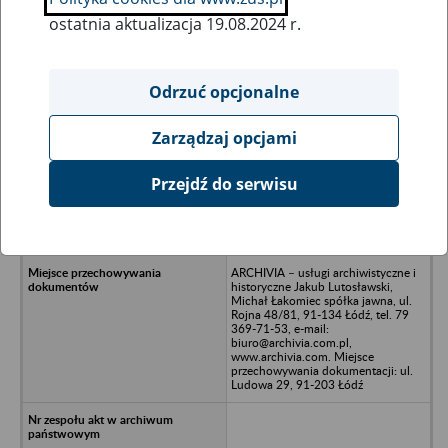
ostatnia aktualizacja 19.08.2024 r.
Wszystkie uwagi można przesyłać poprzez
formularz
Odrzuć opcjonalne
Zarządzaj opcjami
Ukryj wszystkie pozycje bazy
Przejdź do serwisu
Thulium Software Sp. z o.o. z
siedzibą w Krakowie, Osiedle Złotej
Jesieni 7
ARCHIVIA – usługi archiwistyczne i
historyczne Jakub Lutosławski,
Michał Łakomiec spółka jawna, ul.
Rojna 48/81, 91-134 Łódź, tel. 79
369-71-53, e-mail:
biuro@archivia.com.pl,
www.archivia.com. Miejsce
przechowywania dokumentacji: ul.
Ludowa 29, 91-203 Łódź