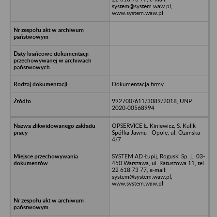
system@system.waw.pl,
www.system.waw.pl
Dokumentacja firmy
992700/611/3089/2018; UNP:
2020-00568994
OPSERVICE Ł. Kiniewicz, S. Kulik
Spółka Jawna - Opole, ul. Ozimska
4/7
SYSTEM AD Łupij, Roguski Sp. j., 03-
450 Warszawa, ul. Ratuszowa 11, tel.
22 618 73 77, e-mail:
system@system.waw.pl,
www.system.waw.pl