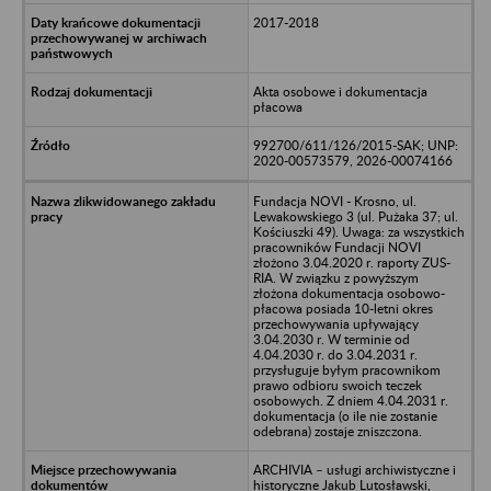
2017-2018
Akta osobowe i dokumentacja
płacowa
992700/611/126/2015-SAK; UNP:
2020-00573579, 2026-00074166
Fundacja NOVI - Krosno, ul.
Lewakowskiego 3 (ul. Pużaka 37; ul.
Kościuszki 49). Uwaga: za wszystkich
pracowników Fundacji NOVI
złożono 3.04.2020 r. raporty ZUS-
RIA. W związku z powyższym
złożona dokumentacja osobowo-
płacowa posiada 10-letni okres
przechowywania upływający
3.04.2030 r. W terminie od
4.04.2030 r. do 3.04.2031 r.
przysługuje byłym pracownikom
prawo odbioru swoich teczek
osobowych. Z dniem 4.04.2031 r.
dokumentacja (o ile nie zostanie
odebrana) zostaje zniszczona.
ARCHIVIA – usługi archiwistyczne i
historyczne Jakub Lutosławski,