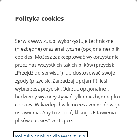
Polityka cookies
Szukaj
Menu
Serwis www.zus.pl wykorzystuje techniczne
(niezbędne) oraz analityczne (opcjonalne) pliki
Rejestry, ewidencje i archiwa
cookies. Możesz zaakceptować wykorzystanie
Baza zlikwidowanych lub
przez nas wszystkich takich plików (przycisk
„Przejdź do serwisu”) lub dostosować swoje
przekształconych zakładów pracy
zgody (przycisk „Zarządzaj opcjami”). Jeśli
wybierzesz przycisk „Odrzuć opcjonalne”,
Nazwa zakładu pracy:
będziemy wykorzystywać tylko niezbędne pliki
cookies. W każdej chwili możesz zmienić swoje
ustawienia. Aby to zrobić, kliknij „Ustawienia
plików cookies” w stopce.
SZUKAJ
Polityka cookies dla www.zus.pl