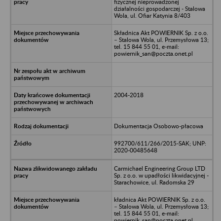
fizycznej nieprowadzonej
działalności gospodarczej - Stalowa
Wola, ul. Ofiar Katynia 8/403
Składnica Akt POWIERNIK Sp. z o.o.
– Stalowa Wola, ul. Przemysłowa 13;
tel. 15 844 55 01, e-mail:
powiernik_san@poczta.onet.pl
2004-2018
Dokumentacja Osobowo-płacowa
992700/611/266/2015-SAK; UNP:
2020-00485648
Carmichael Engineering Group LTD
Sp. z o.o. w upadłości likwidacyjnej -
Starachowice, ul. Radomska 29
kładnica Akt POWIERNIK Sp. z o.o.
– Stalowa Wola, ul. Przemysłowa 13;
tel. 15 844 55 01, e-mail:
powiernik_san@poczta.onet.pl