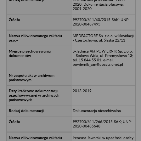
2020; Dokumentacja płacowa:
2009-2020
992700/611/40/2015-SAK; UNP:
2020-00487495
MEDFACTORE Sp. z o.o. w likwidacji
- Częstochowa, ul. Śląska 22/11
Składnica Akt POWIERNIK Sp. z o.o.
– Stalowa Wola, ul. Przemysłowa 13;
tel. 15 844 55 01, e-mail:
powiernik_san@poczta.onet.pl
2013-2019
Dokumentacja niearchiwalna
992700/611/266/2015-SAK; UNP:
2020-00485648
Ireneusz Jaworski w upadłości osoby