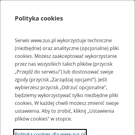
Polityka cookies
Szukaj
Menu
Serwis www.zus.pl wykorzystuje techniczne
(niezbędne) oraz analityczne (opcjonalne) pliki
Rejestry, ewidencje i archiwa
cookies. Możesz zaakceptować wykorzystanie
Baza zlikwidowanych lub
przez nas wszystkich takich plików (przycisk
„Przejdź do serwisu”) lub dostosować swoje
przekształconych zakładów pracy
zgody (przycisk „Zarządzaj opcjami”). Jeśli
wybierzesz przycisk „Odrzuć opcjonalne”,
Nazwa zakładu pracy:
będziemy wykorzystywać tylko niezbędne pliki
cookies. W każdej chwili możesz zmienić swoje
ustawienia. Aby to zrobić, kliknij „Ustawienia
plików cookies” w stopce.
SZUKAJ
Polityka cookies dla www.zus.pl