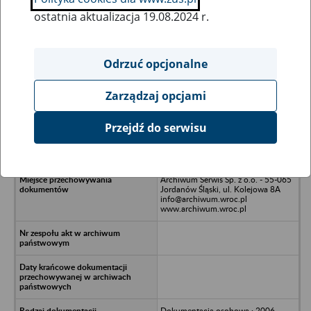
ostatnia aktualizacja 19.08.2024 r.
Wszystkie uwagi można przesyłać poprzez
formularz
Odrzuć opcjonalne
Zarządzaj opcjami
Ukryj wszystkie pozycje bazy
Przejdź do serwisu
LG DIsplay Poland Spółka z o.o. -
Biskupice Podgórne, Kobierzyce
Archiwum Serwis Sp. z o.o. - 55-065
Jordanów Śląski, ul. Kolejowa 8A
info@archiwum.wroc.pl
www.archiwum.wroc.pl
Dokumentacja osobowa : 2006-