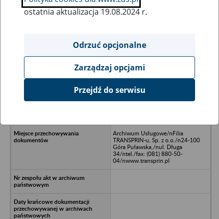
ostatnia aktualizacja 19.08.2024 r.
Wszystkie uwagi można przesyłać poprzez
formularz
Odrzuć opcjonalne
Zarządzaj opcjami
Ukryj wszystkie pozycje bazy
Przejdź do serwisu
Medycyna - Praca Sp. z o.o. w
upadłości,/nul. Marynarska 14,/n02-
674 Warszawa
Archiwum Usługowe/nFilia
TRANSPRIN-u, Sp. z o.o./n24-100
Góra Puławska,/nul. Długa
34/ntel./fax: (081) 880-50-
04/nwww.transprin.pl