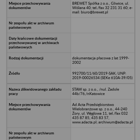
BREWET Spółka z o.o., Gliwice, ul.
Wiślana 40; tel./fax 32 231 31 60; e-
mail: biuro@brewet.pl
dokumentacja płacowa z lat 1999-
2002
992700/11/60/2019-SAK; UNP:
2019-00026534 (SEKe 610A-39/05)
STAW sp. z o.o., /nul. Zadole
44b/76,/nKatowice
Ad Acta Przedsiębiorstwo
Wielobranżowe sp. z o.o., 44-240
Żory, ul. Węglowa 11, tel./fax 032
435 87 85, 435 83 57,
www.adacta.pl; archiwum@adacta.pl