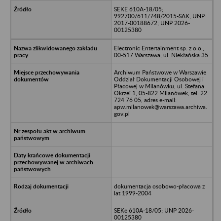
SEKE 610A-18/05;
992700/611/748/2015-SAK, UNP:
2017-00188672; UNP 2026-
00125380
Electronic Entertainment sp. z o.o.,
00-517 Warszawa, ul. Niekłańska 35
Archiwum Państwowe w Warszawie
Oddział Dokumentacji Osobowej i
Płacowej w Milanówku, ul. Stefana
Okrzei 1, 05-822 Milanówek, tel. 22
724 76 05, adres e-mail:
apw.milanowek@warszawa.archiwa.
gov.pl
dokumentacja osobowo-płacowa z
lat 1999-2004
SEKe 610A-18/05; UNP 2026-
00125380