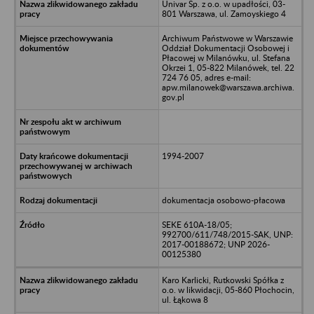
Univar Sp. z o.o. w upadłości, 03-
801 Warszawa, ul. Zamoyskiego 4
Archiwum Państwowe w Warszawie
Oddział Dokumentacji Osobowej i
Płacowej w Milanówku, ul. Stefana
Okrzei 1, 05-822 Milanówek, tel. 22
724 76 05, adres e-mail:
apw.milanowek@warszawa.archiwa.
gov.pl
1994-2007
dokumentacja osobowo-płacowa
SEKE 610A-18/05;
992700/611/748/2015-SAK, UNP:
2017-00188672; UNP 2026-
00125380
Karo Karlicki, Rutkowski Spółka z
o.o. w likwidacji, 05-860 Płochocin,
ul. Łąkowa 8