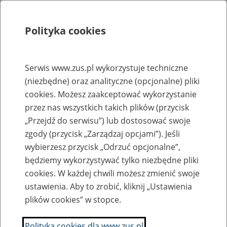
Polityka cookies
Szukaj
Menu
Serwis www.zus.pl wykorzystuje techniczne
(niezbędne) oraz analityczne (opcjonalne) pliki
Rejestry, ewidencje i archiwa
cookies. Możesz zaakceptować wykorzystanie
Baza zlikwidowanych lub
przez nas wszystkich takich plików (przycisk
„Przejdź do serwisu”) lub dostosować swoje
przekształconych zakładów pracy
zgody (przycisk „Zarządzaj opcjami”). Jeśli
wybierzesz przycisk „Odrzuć opcjonalne”,
Nazwa zakładu pracy:
będziemy wykorzystywać tylko niezbędne pliki
cookies. W każdej chwili możesz zmienić swoje
ustawienia. Aby to zrobić, kliknij „Ustawienia
plików cookies” w stopce.
SZUKAJ
Polityka cookies dla www.zus.pl