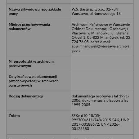
W.S. Basta sp. z o.o., 02-784
Warszawa, ul. Janowskiego 13
Archiwum Państwowe w Warszawie
Oddział Dokumentacji Osobowej i
Płacowej w Milanówku, ul. Stefana
Okrzei 1, 05-822 Milanówek, tel. 22
724 76 05, adres e-mail:
apw.milanowek@warszawa.archiwa.
gov.pl
dokumentacja osobowa z lat 1991-
2006, dokumentacja płacowa z lat
1999-2005
SEKe 610-18/05;
992700/611/748/2015-SAK, UNP:
2017-00188672; UNP 2026-
00125380