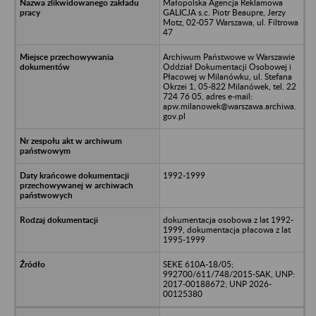
Małopolska Agencja Reklamowa
GALICJA s.c. Piotr Beaupre, Jerzy
Motz, 02-057 Warszawa, ul. Filtrowa
47
Archiwum Państwowe w Warszawie
Oddział Dokumentacji Osobowej i
Płacowej w Milanówku, ul. Stefana
Okrzei 1, 05-822 Milanówek, tel. 22
724 76 05, adres e-mail:
apw.milanowek@warszawa.archiwa.
gov.pl
1992-1999
dokumentacja osobowa z lat 1992-
1999, dokumentacja płacowa z lat
1995-1999
SEKE 610A-18/05;
992700/611/748/2015-SAK, UNP:
2017-00188672; UNP 2026-
00125380