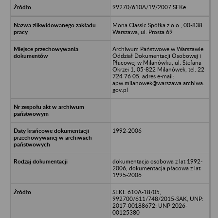
99270/610A/19/2007 SEKe
Mona Classic Spółka z o.o., 00-838
Warszawa, ul. Prosta 69
Archiwum Państwowe w Warszawie
Oddział Dokumentacji Osobowej i
Płacowej w Milanówku, ul. Stefana
Okrzei 1, 05-822 Milanówek, tel. 22
724 76 05, adres e-mail:
apw.milanowek@warszawa.archiwa.
gov.pl
1992-2006
dokumentacja osobowa z lat 1992-
2006, dokumentacja płacowa z lat
1995-2006
SEKE 610A-18/05;
992700/611/748/2015-SAK, UNP:
2017-00188672; UNP 2026-
00125380