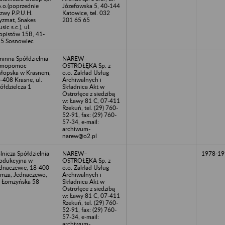
o.o.(poprzednie
Józefowska 5, 40-144
zwy P.P.U.H.
Katowice, tel. 032
yzmat, Snakes
201 65 65
sic s.c.), ul.
pistów 15B, 41-
5 Sosnowiec
inna Spółdzielnia
NAREW–
amopomoc
OSTROŁĘKA Sp. z
łopska w Krasnem,
o.o. Zakład Usług
-408 Krasne, ul.
Archiwalnych i
ółdzielcza 1
Składnica Akt w
Ostrołęce z siedzibą
w: Ławy 81 C, 07-411
Rzekuń, tel. (29) 760-
52-91, fax: (29) 760-
57-34, e-mail:
archiwum-
narew@o2.pl
lnicza Spółdzielnia
NAREW–
1978-19
odukcyjna w
OSTROŁĘKA Sp. z
dnaczewie, 18-400
o.o. Zakład Usług
mża, Jednaczewo,
Archiwalnych i
. Łomżyńska 58
Składnica Akt w
Ostrołęce z siedzibą
w: Ławy 81 C, 07-411
Rzekuń, tel. (29) 760-
52-91, fax: (29) 760-
57-34, e-mail:
archiwum-