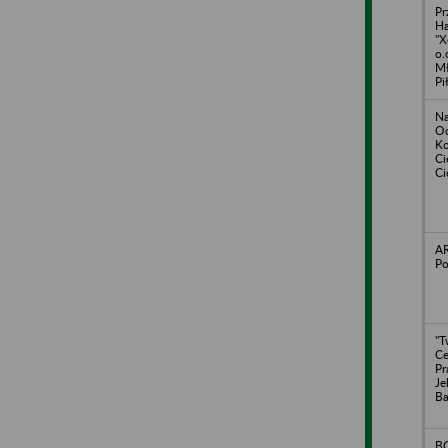
Pr
H
"X
o.
Mł
Pi
Na
Oc
Ko
Ci
C
AR
Po
"T
Ce
Pr
Je
B
BG