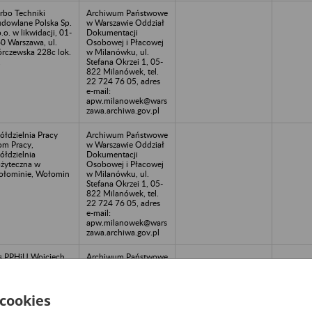
rbo Techniki
Archiwum Państwowe
dowlane Polska Sp.
w Warszawie Oddział
o.o. w likwidacji, 01-
Dokumentacji
0 Warszawa, ul.
Osobowej i Płacowej
rczewska 228c lok.
w Milanówku, ul.
1
Stefana Okrzei 1, 05-
822 Milanówek, tel.
22 724 76 05, adres
e-mail:
apw.milanowek@wars
zawa.archiwa.gov.pl
ółdzielnia Pracy
Archiwum Państwowe
m Pracy,
w Warszawie Oddział
ółdzielnia
Dokumentacji
żyteczna w
Osobowej i Płacowej
łominie, Wołomin
w Milanówku, ul.
Stefana Okrzei 1, 05-
822 Milanówek, tel.
22 724 76 05, adres
e-mail:
apw.milanowek@wars
zawa.archiwa.gov.pl
s PPHiU Wojciech
Archiwum Państwowe
nkowski Sp.jawna,
w Warszawie Oddział
rszawa ul.
Dokumentacji
wowska
Osobowej i Płacowej
w Milanówku, ul.
 cookies
Stefana Okrzei 1, 05-