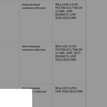
dokumentacja
SEke 610A-11/03;
osobowo-płacowa
992700/611/748/20
15-SAK, UNP:
00188672; UNP
2026-00125380
dokumentacja
SEKe 610-11/03;
osobowo-płacowa
992700/611/748/20
15-SAK, UNP: 2017-
00188672; UNP
2026-00125380
dokumentacja
SEke 610-11//03;
osobowa i płacowa
UNP 2026-00125380