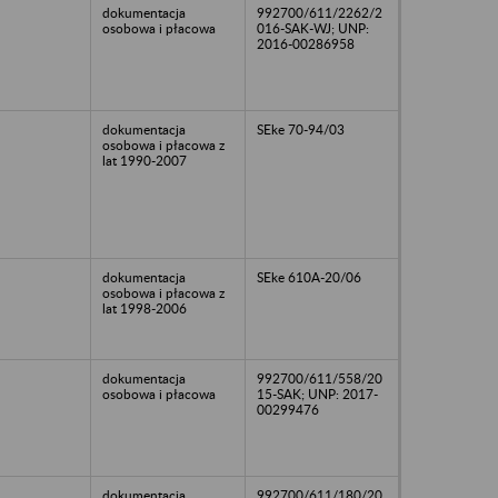
dokumentacja
992700/611/2262/2
osobowa i płacowa
016-SAK-WJ; UNP:
2016-00286958
dokumentacja
SEke 70-94/03
osobowa i płacowa z
lat 1990-2007
dokumentacja
SEke 610A-20/06
osobowa i płacowa z
lat 1998-2006
dokumentacja
992700/611/558/20
osobowa i płacowa
15-SAK; UNP: 2017-
00299476
dokumentacja
992700/611/180/20