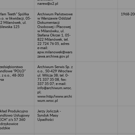
narew@o2.pl
fam Teeth" Spółka
Archiwum Państwowe
1968-20
o.o. w likwidacji, 05-
w Warszawie Oddział
2 Milanówek, ul.
Dokumentacji
ólewska 125
Osobowej i Płacowej
w Milanówku, ul.
Stefana Okrzei 1, 05-
822 Milanówek, tel.
22 724 76 05, adres
e-mail:
apw.milanowek@wars
zawa.archiwa.gov.pl
zedsiębiorstwo
Archiwum Serwis Sp. z
andlowe "POLO"
o.o., 50-429 Wrocław
. z o.o., 48-303
ul. Wilcza 38; tel. 0-
sa
71 337 35 08, fax:
337 35 07; e-mail:
info@archiwum.wroc.
pl;
www:http//www.archi
wum.wroc.pl
kład Produkcyjno
Jerzy Jończyk -
andlowo Usługowy
Syndyk Masy
ECH" z/s 57 360
Upadłości
drzykowice
odzkie