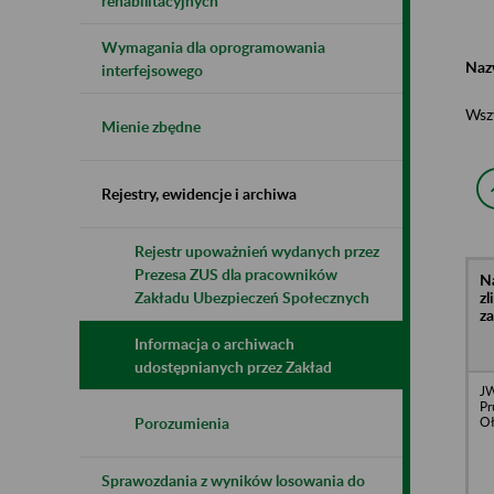
rehabilitacyjnych
Wymagania dla oprogramowania
Naz
interfejsowego
Wsz
Mienie zbędne
Rejestry, ewidencje i archiwa
Rejestr upoważnień wydanych przez
Prezesa ZUS dla pracowników
N
z
Zakładu Ubezpieczeń Społecznych
z
Informacja o archiwach
udostępnianych przez Zakład
JW
Pr
O
Porozumienia
Sprawozdania z wyników losowania do