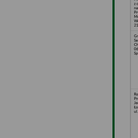
z 
na
Pr
Mu
Wo
21
Gm
S
Ch
06
Sp
Ro
Pr
Je
Ło
ul