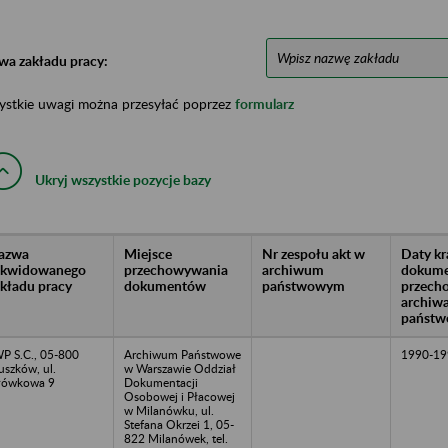
wa zakładu pracy:
ystkie uwagi można przesyłać poprzez
formularz
Ukryj wszystkie pozycje bazy
azwa
Miejsce
Nr zespołu akt w
Daty k
likwidowanego
przechowywania
archiwum
dokume
akładu pracy
dokumentów
państwowym
przech
archiw
państw
P S.C., 05-800
Archiwum Państwowe
1990-19
uszków, ul.
w Warszawie Oddział
łówkowa 9
Dokumentacji
Osobowej i Płacowej
w Milanówku, ul.
Stefana Okrzei 1, 05-
822 Milanówek, tel.