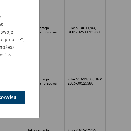
e
as
dokumentacja
SEke 610A-11/03;
 swoje
osobowa i płacowa
UNP 2026-00125380
opcjonalne”,
 możesz
ies” w
dokumentacja
SEke 610-11/03; UNP
osobowa i płacowa
2026-00125380
serwisu
dokumentacja
SEKe 610A-12/06