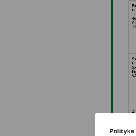
Fo
Bu
z 
46
Gó
1
Sp
Do
Sp
Po
Wo
Al
Ja
Wa
L
Polityka