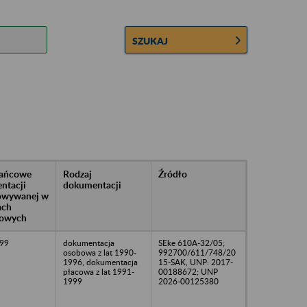
SZUKAJ
rańcowe
Rodzaj
Źródło
ntacji
dokumentacji
owywanej w
ach
owych
99
dokumentacja
SEke 610A-32/05;
osobowa z lat 1990-
992700/611/748/20
1996, dokumentacja
15-SAK, UNP: 2017-
płacowa z lat 1991-
00188672; UNP
1999
2026-00125380