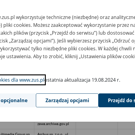
822 Milanówek, tel.
22 724 76 05, adres
e-mail:
apw.milanowek@wars
zus.pl wykorzystuje techniczne (niezbędne) oraz analityczn
zawa.archiwa.gov.pl
) pliki cookies. Możesz zaakceptować wykorzystanie przez n
ndacja Samorządu
Archiwum Państwowe
takich plików (przycisk „Przejdź do serwisu”) lub dostosować
tudentów SGGW,
w Warszawie Oddział
rszawa ul.
Dokumentacji
cisk „Zarządzaj opcjami”). Jeśli wybierzesz przycisk „Odrzuć 
owoursynowska
Osobowej i Płacowej
w Milanówku, ul.
korzystywać tylko niezbędne pliki cookies. W każdej chwili
Stefana Okrzei 1, 05-
822 Milanówek, tel.
je ustawienia. Aby to zrobić, kliknij „Ustawienia plików cook
22 724 76 05, adres
e-mail:
apw.milanowek@wars
zawa.archiwa.gov.pl
okies dla www.zus.pl
ostatnia aktualizacja 19.08.2024 r.
 Polska Sp.z o.o.,
Archiwum Państwowe
rszawa ul. Jana
w Warszawie Oddział
wła II
Dokumentacji
Osobowej i Płacowej
w Milanówku, ul.
 opcjonalne
Zarządzaj opcjami
Przejdź do 
Stefana Okrzei 1, 05-
822 Milanówek, tel.
22 724 76 05, adres
e-mail:
apw.milanowek@wars
zawa.archiwa.gov.pl
ltimedia Group sp.
Archus sp. z o.o., ul.