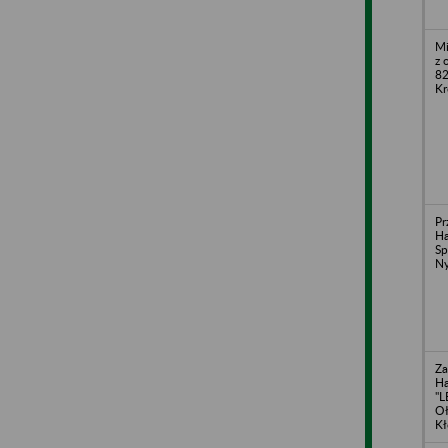
Mi
z 
82
Kr
Pr
H
Sp
Ny
Za
H
"L
Oł
Kł