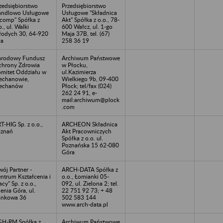
zedsiębiorstwo
Przedsiębiorstwo
andlowo Usługowe
Usługowe "Składnica
comp" Spółka z
Akt" Spółka z o.o., 78-
o., ul. Walki
600 Wałcz, ul. 1-go
odych 30, 64-920
Maja 37B, tel. (67)
ła
258 36 19
rodowy Fundusz
Archiwum Państwowe
hrony Zdrowia
w Płocku,
mitet Oddziału w
ul.Kazimierza
echanowie,
Wielkiego 9b, 09-400
iechanów
Płock; tel/fax (024)
262 24 91, e-
mail:archiwum@plock
.com
T-HIG Sp. z o.o.,
ARCHEON Składnica
znań
Akt Pracowniczych
Spółka z o.o. ul.
Poznańska 15 62-080
Góra
wój Partner -
ARCH-DATA Spółka z
ntrum Kształcenia i
o.o., Łomianki 05-
acy" Sp. z o.o.,
092, ul. Zielona 2; tel.
lenia Góra, ul.
22 751 92 73; + 48
ankowa 36
502 583 144
www.arch-data.pl
H-RM Spółka z
Archiwum Państwowe