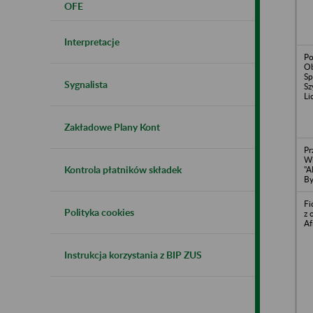
OFE
Interpretacje
Po
Ob
Sp
Sygnalista
Sz
Li
Zakładowe Plany Kont
Pr
Wi
Kontrola płatników składek
"A
By
Fi
Polityka cookies
z 
Af
Instrukcja korzystania z BIP ZUS