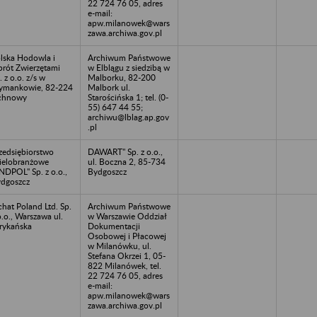
22 724 76 05, adres
e-mail:
apw.milanowek@wars
zawa.archiwa.gov.pl
lska Hodowla i
Archiwum Państwowe
rót Zwierzętami
w Elblągu z siedzibą w
. z o.o. z/s w
Malborku, 82-200
ymankowie, 82-224
Malbork ul.
chnowy
Starościńska 1; tel. (0-
55) 647 44 55;
archiwu@lblag.ap.gov
.pl
zedsiębiorstwo
DAWART" Sp. z o.o.,
elobranżowe
ul. Boczna 2, 85-734
NDPOL" Sp. z o.o.,
Bydgoszcz
dgoszcz
chat Poland Ltd. Sp.
Archiwum Państwowe
o.o., Warszawa ul.
w Warszawie Oddział
rykańska
Dokumentacji
Osobowej i Płacowej
w Milanówku, ul.
Stefana Okrzei 1, 05-
822 Milanówek, tel.
22 724 76 05, adres
e-mail:
apw.milanowek@wars
zawa.archiwa.gov.pl