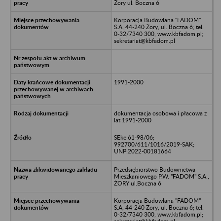
Żory ul. Boczna 6
Korporacja Budowlana "FADOM"
S.A, 44-240 Żory, ul. Boczna 6; tel.
0-32/7340 300, www.kbfadom.pl;
sekretariat@kbfadom.pl
1991-2000
dokumentacja osobowa i płacowa z
lat 1991-2000
SEke 61-98/06;
992700/611/1016/2019-SAK;
UNP:2022-00181664
Przedsiębiorstwo Budownictwa
Mieszkaniowego P.W. "FADOM" S.A.,
ŻORY ul.Boczna 6
Korporacja Budowlana "FADOM"
S.A, 44-240 Żory, ul. Boczna 6; tel.
0-32/7340 300, www.kbfadom.pl;