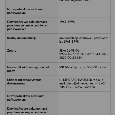
sekretariat@kbfadom.pl
1969-1998
dokumentacja osobowa i płacowa z
lat 1969-1998
SEke 61-98/06
992700/611/1016/2019-SAK; UNP:
2022-00181664
MK Metal Sp. z o.o., 56-500 Syców
ULMEX ARCHIWUM Sp. z o.o. e-
mail: biuro@ulmex.eu, tel. +48 62
736 11 20, www.ulmex.eu