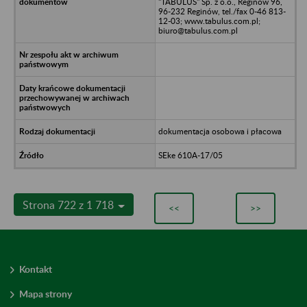
"TABULUS" Sp. z o.o., Reginów 96,
96-232 Reginów, tel./fax 0-46 813-
12-03; www.tabulus.com.pl;
biuro@tabulus.com.pl
dokumentacja osobowa i płacowa
SEke 610A-17/05
Strona 722 z 1 718
<<
>>
Kontakt
Mapa strony