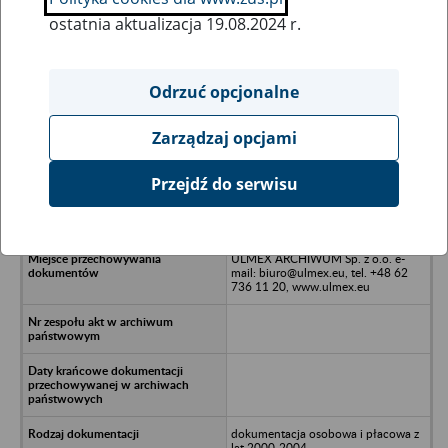
ostatnia aktualizacja 19.08.2024 r.
Wszystkie uwagi można przesyłać poprzez
formularz
Odrzuć opcjonalne
Zarządzaj opcjami
Ukryj wszystkie pozycje bazy
Przejdź do serwisu
ARTIGRAF Sp. z o.o. w upadłości,
49-300 Brzeg, ul. Kombatantów 1
ULMEX ARCHIWUM Sp. z o.o. e-
mail: biuro@ulmex.eu, tel. +48 62
736 11 20, www.ulmex.eu
dokumentacja osobowa i płacowa z
lat 2000-2004