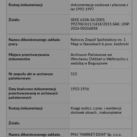
dokumentacja osobowa i płacowa z
lat 1992-1997
SEKE 610A-36/2005,
992700/611/1418/2015-SAK, UNP:
2026-00266858
Rolniczy Zespół Spółdzielczy im. 1
Maja w Stawiskach b.pow. świdnicki
Archiwum Państwowe we
Wrocławiu Oddział w Wałbrzychu z
siedzibą w Boguszowie
515
1953-1956
Księgi rozlicz. z prac. i ewidencji
dniówek obrach., niekompletne
PHU "MARKET-DOM" Sp. z o.o.,