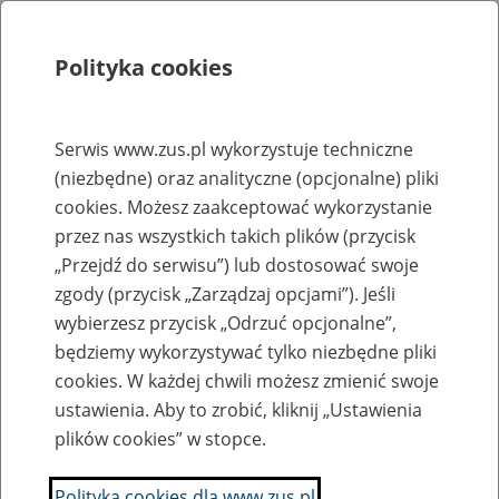
Polityka cookies
Szukaj
Menu
Serwis www.zus.pl wykorzystuje techniczne
(niezbędne) oraz analityczne (opcjonalne) pliki
Rejestry, ewidencje i archiwa
cookies. Możesz zaakceptować wykorzystanie
Baza zlikwidowanych lub
przez nas wszystkich takich plików (przycisk
„Przejdź do serwisu”) lub dostosować swoje
przekształconych zakładów pracy
zgody (przycisk „Zarządzaj opcjami”). Jeśli
wybierzesz przycisk „Odrzuć opcjonalne”,
Nazwa zakładu pracy:
będziemy wykorzystywać tylko niezbędne pliki
cookies. W każdej chwili możesz zmienić swoje
ustawienia. Aby to zrobić, kliknij „Ustawienia
plików cookies” w stopce.
SZUKAJ
Polityka cookies dla www.zus.pl