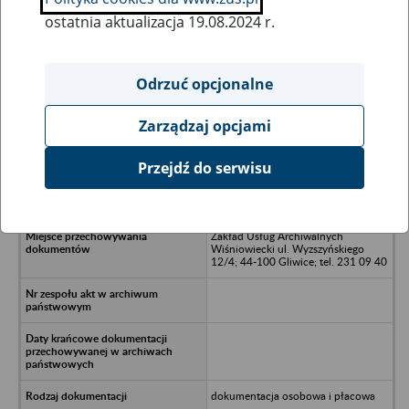
ostatnia aktualizacja 19.08.2024 r.
Wszystkie uwagi można przesyłać poprzez
formularz
Odrzuć opcjonalne
Zarządzaj opcjami
Ukryj wszystkie pozycje bazy
Przejdź do serwisu
Spółdzielnia Handlowa
"SPOŁEM",/nŚwiętochłowice
Zakład Usług Archiwalnych
Wiśniowiecki ul. Wyzszyńskiego
12/4; 44-100 Gliwice; tel. 231 09 40
dokumentacja osobowa i płacowa