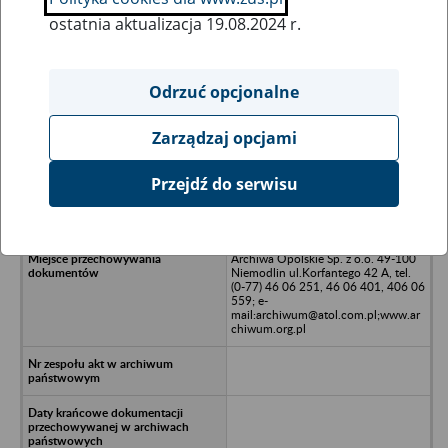
ostatnia aktualizacja 19.08.2024 r.
Wszystkie uwagi można przesyłać poprzez
formularz
Odrzuć opcjonalne
Zarządzaj opcjami
Ukryj wszystkie pozycje bazy
Przejdź do serwisu
Opolskie Przedsiębiorstwo
Przemysłu Drzewnego P.P., Opole
Archiwa Opolskie Sp. z o.o. 49-100
Niemodlin ul.Korfantego 42 A, tel.
(0-77) 46 06 251, 46 06 401, 406 06
559; e-
mail:archiwum@atol.com.pl;www.ar
chiwum.org.pl