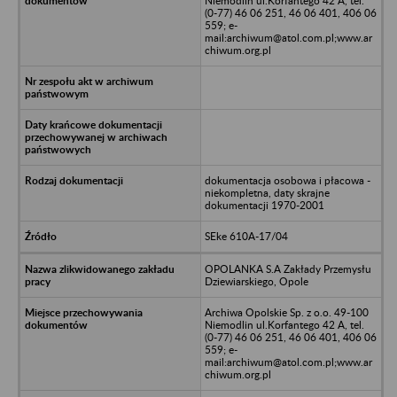
Niemodlin ul.Korfantego 42 A, tel.
(0-77) 46 06 251, 46 06 401, 406 06
559; e-
mail:archiwum@atol.com.pl;www.ar
chiwum.org.pl
dokumentacja osobowa i płacowa -
niekompletna, daty skrajne
dokumentacji 1970-2001
SEke 610A-17/04
OPOLANKA S.A Zakłady Przemysłu
Dziewiarskiego, Opole
Archiwa Opolskie Sp. z o.o. 49-100
Niemodlin ul.Korfantego 42 A, tel.
(0-77) 46 06 251, 46 06 401, 406 06
559; e-
mail:archiwum@atol.com.pl;www.ar
chiwum.org.pl