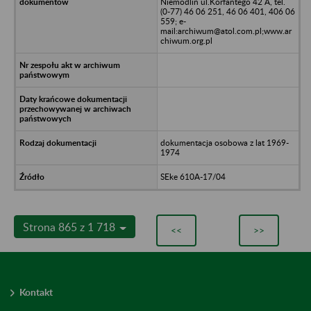
Niemodlin ul.Korfantego 42 A, tel.
(0-77) 46 06 251, 46 06 401, 406 06
559; e-
mail:archiwum@atol.com.pl;www.ar
chiwum.org.pl
dokumentacja osobowa z lat 1969-
1974
SEke 610A-17/04
Strona 865 z 1 718
<<
>>
Kontakt