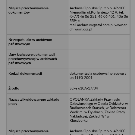
Archiwa Opolskie Sp. z o.o. 49-100
Niemodlin ul.Korfantego 42 A, tel.
(0-77) 46 06 251, 46 06 401, 406 06
559; e-
mail:archiwum@atol.com.pl;www.ar
chiwum.org.pl
dokumentacja osobowa i płacowa z
lat 1990-2001
SEke 610A-17/04
OPOLANKA Zakłady Przemysłu
Dziewiarskiego w Opolu Oddziały: w
Budkowicach Starych, w Dobrzeniu
Wielkim, w Dylakach; Zakład Pracy
Nakładczej, Zakład "G" w
Kluczborku
Archiwa Opolskie Sp. z o.o. 49-100