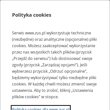
Polityka cookies
Szukaj
Menu
Serwis www.zus.pl wykorzystuje techniczne
(niezbędne) oraz analityczne (opcjonalne) pliki
Rejestry, ewidencje i archiwa
cookies. Możesz zaakceptować wykorzystanie
Baza zlikwidowanych lub
przez nas wszystkich takich plików (przycisk
„Przejdź do serwisu”) lub dostosować swoje
przekształconych zakładów pracy
zgody (przycisk „Zarządzaj opcjami”). Jeśli
wybierzesz przycisk „Odrzuć opcjonalne”,
Nazwa zakładu pracy:
będziemy wykorzystywać tylko niezbędne pliki
cookies. W każdej chwili możesz zmienić swoje
ustawienia. Aby to zrobić, kliknij „Ustawienia
plików cookies” w stopce.
SZUKAJ
Polityka cookies dla www.zus.pl