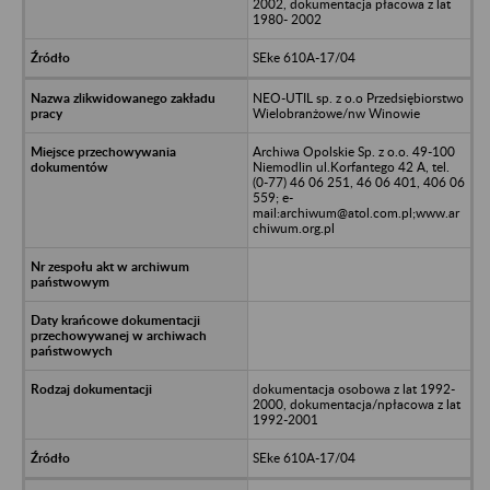
2002, dokumentacja płacowa z lat
1980- 2002
SEke 610A-17/04
NEO-UTIL sp. z o.o Przedsiębiorstwo
Wielobranżowe/nw Winowie
Archiwa Opolskie Sp. z o.o. 49-100
Niemodlin ul.Korfantego 42 A, tel.
(0-77) 46 06 251, 46 06 401, 406 06
559; e-
mail:archiwum@atol.com.pl;www.ar
chiwum.org.pl
dokumentacja osobowa z lat 1992-
2000, dokumentacja/npłacowa z lat
1992-2001
SEke 610A-17/04