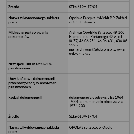
SEke 610A-17/04
Opolska Fabryka /nMebli P.P. Zakład
w Głuchołazach
Archiwa Opolskie Sp. z o.o. 49-100
Niemodlin ul.Korfantego 42 A, tel.
(0-77) 46 06 251, 46 06 401, 406 06
559; e-
mail:archiwum@atol.com.pl;www.ar
chiwum.org.pl
dokumentacja osobowa z lat 1964
-2001, dokumentacja płacowa z lat
1974-2001
SEke 610A-17/04
OPOLAS sp. z o.o. w Opolu