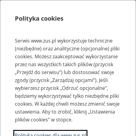
Polityka cookies
Szukaj
Menu
Serwis www.zus.pl wykorzystuje techniczne
(niezbędne) oraz analityczne (opcjonalne) pliki
Rejestry, ewidencje i archiwa
cookies. Możesz zaakceptować wykorzystanie
Baza zlikwidowanych lub
przez nas wszystkich takich plików (przycisk
„Przejdź do serwisu”) lub dostosować swoje
przekształconych zakładów pracy
zgody (przycisk „Zarządzaj opcjami”). Jeśli
wybierzesz przycisk „Odrzuć opcjonalne”,
Nazwa zakładu pracy:
będziemy wykorzystywać tylko niezbędne pliki
cookies. W każdej chwili możesz zmienić swoje
ustawienia. Aby to zrobić, kliknij „Ustawienia
plików cookies” w stopce.
SZUKAJ
Polityka cookies dla www.zus.pl