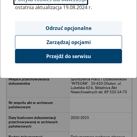
ostatnia aktualizacja 19.08.2024 r.
Wszystkie uwagi można przesyłać poprzez
formularz
Odrzuć opcjonalne
Zarządzaj opcjami
Ukryj wszystkie pozycje bazy
Przejdź do serwisu
Kopernik Park Spółka z o.o. w
Olsztynie
Spółdzielnia Pracy i Użytkowników
"INTEGRA" , 10-410 Olsztyn, ul.
Lubelska 43 b, Składnica Akt
Niearchiwalnych tel. 89 533-14-73
2010-2015
Dokumentacja osobowo-płacowa