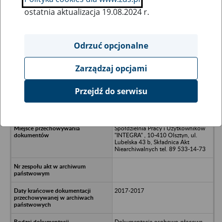
ostatnia aktualizacja 19.08.2024 r.
Wszystkie uwagi można przesyłać poprzez
formularz
Odrzuć opcjonalne
Zarządzaj opcjami
Ukryj wszystkie pozycje bazy
Przejdź do serwisu
Iwona Beata, Albin w upadłości -
Olsztyn
Spółdzielnia Pracy i Użytkowników
"INTEGRA" , 10-410 Olsztyn, ul.
Lubelska 43 b, Składnica Akt
Niearchiwalnych tel. 89 533-14-73
2017-2017
Dokumentacja osobowo-płacowa