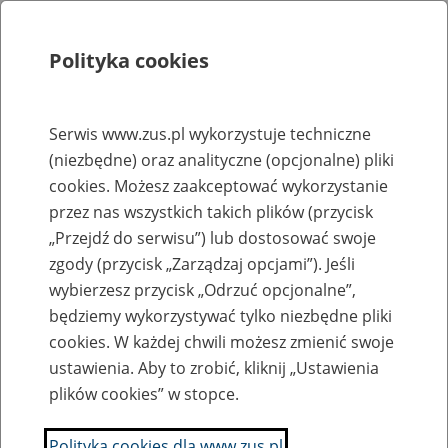
Polityka cookies
Szukaj
Menu
Serwis www.zus.pl wykorzystuje techniczne
(niezbędne) oraz analityczne (opcjonalne) pliki
Rejestry, ewidencje i archiwa
cookies. Możesz zaakceptować wykorzystanie
Baza zlikwidowanych lub
przez nas wszystkich takich plików (przycisk
„Przejdź do serwisu”) lub dostosować swoje
przekształconych zakładów pracy
zgody (przycisk „Zarządzaj opcjami”). Jeśli
wybierzesz przycisk „Odrzuć opcjonalne”,
Nazwa zakładu pracy:
będziemy wykorzystywać tylko niezbędne pliki
cookies. W każdej chwili możesz zmienić swoje
ustawienia. Aby to zrobić, kliknij „Ustawienia
plików cookies” w stopce.
SZUKAJ
Polityka cookies dla www.zus.pl