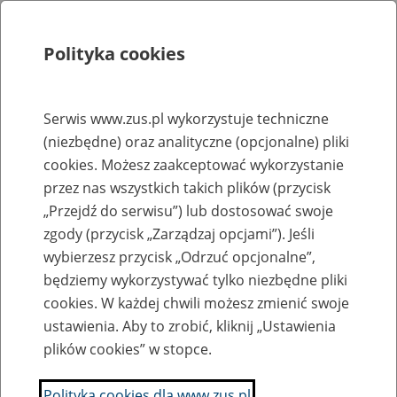
Polityka cookies
Szukaj
Menu
Serwis www.zus.pl wykorzystuje techniczne
(niezbędne) oraz analityczne (opcjonalne) pliki
Rejestry, ewidencje i archiwa
cookies. Możesz zaakceptować wykorzystanie
Baza zlikwidowanych lub
przez nas wszystkich takich plików (przycisk
„Przejdź do serwisu”) lub dostosować swoje
przekształconych zakładów pracy
zgody (przycisk „Zarządzaj opcjami”). Jeśli
wybierzesz przycisk „Odrzuć opcjonalne”,
Nazwa zakładu pracy:
będziemy wykorzystywać tylko niezbędne pliki
cookies. W każdej chwili możesz zmienić swoje
ustawienia. Aby to zrobić, kliknij „Ustawienia
plików cookies” w stopce.
SZUKAJ
Polityka cookies dla www.zus.pl