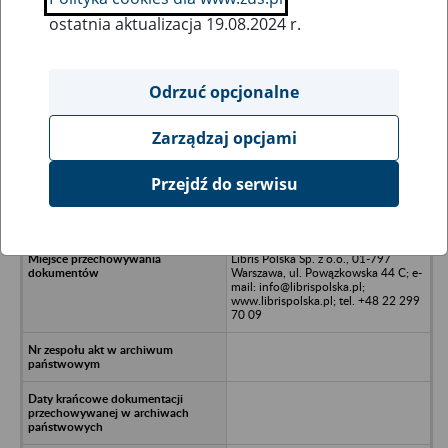
ostatnia aktualizacja 19.08.2024 r.
Wszystkie uwagi można przesyłać poprzez
formularz
Odrzuć opcjonalne
Zarządzaj opcjami
Ukryj wszystkie pozycje bazy
Przejdź do serwisu
BR Development Spółka z o.o. -
Warszawa, al. Jana Pawła II
Libris Polska Sp. z o.o., 01-797
Warszawa, ul. Powązkowska 44 C; e-
mail: info@librispolska.pl;
www.librispolska.pl; tel. +48 22 299
70 09