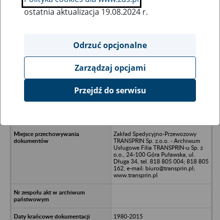
ostatnia aktualizacja 19.08.2024 r.
Wszystkie uwagi można przesyłać poprzez
formularz
Odrzuć opcjonalne
Zarządzaj opcjami
Ukryj wszystkie pozycje bazy
Przejdź do serwisu
Gminna Spółdzielnia SCh w
Końskowoli - Końskowola, ul.
Kurowska 16
Zakład Spedycyjno-Przewozowy
TRANSPRIN Sp. z.o.o. - Archiwum
Usługowe Filia TRANSPRIN-u Sp. z
o.o., 24-100 Góra Puławska, ul.
Długa 34, tel. 818 805 004; 818 805
162, e-mail: biuro@transprin.pl;
www.transprin.pl
1980-2015