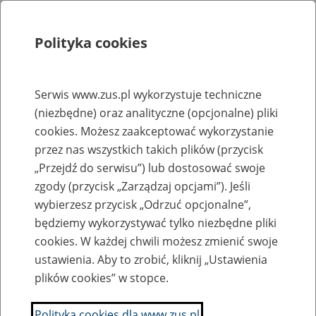
Polityka cookies
Szukaj
Menu
Serwis www.zus.pl wykorzystuje techniczne
(niezbędne) oraz analityczne (opcjonalne) pliki
Rejestry, ewidencje i archiwa
cookies. Możesz zaakceptować wykorzystanie
Baza zlikwidowanych lub
przez nas wszystkich takich plików (przycisk
„Przejdź do serwisu”) lub dostosować swoje
przekształconych zakładów pracy
zgody (przycisk „Zarządzaj opcjami”). Jeśli
wybierzesz przycisk „Odrzuć opcjonalne”,
Nazwa zakładu pracy:
będziemy wykorzystywać tylko niezbędne pliki
cookies. W każdej chwili możesz zmienić swoje
ustawienia. Aby to zrobić, kliknij „Ustawienia
plików cookies” w stopce.
SZUKAJ
Polityka cookies dla www.zus.pl