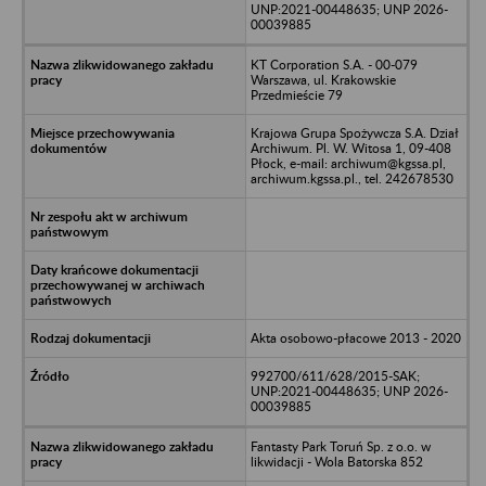
UNP:2021-00448635; UNP 2026-
00039885
KT Corporation S.A. - 00-079
Warszawa, ul. Krakowskie
Przedmieście 79
Krajowa Grupa Spożywcza S.A. Dział
Archiwum. Pl. W. Witosa 1, 09-408
Płock, e-mail: archiwum@kgssa.pl,
archiwum.kgssa.pl., tel. 242678530
Akta osobowo-płacowe 2013 - 2020
992700/611/628/2015-SAK;
UNP:2021-00448635; UNP 2026-
00039885
Fantasty Park Toruń Sp. z o.o. w
likwidacji - Wola Batorska 852