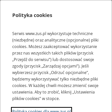
Polityka cookies
Szukaj
Menu
Serwis www.zus.pl wykorzystuje techniczne
(niezbędne) oraz analityczne (opcjonalne) pliki
Rejestry, ewidencje i archiwa
cookies. Możesz zaakceptować wykorzystanie
Baza zlikwidowanych lub
przez nas wszystkich takich plików (przycisk
„Przejdź do serwisu”) lub dostosować swoje
przekształconych zakładów pracy
zgody (przycisk „Zarządzaj opcjami”). Jeśli
wybierzesz przycisk „Odrzuć opcjonalne”,
Nazwa zakładu pracy:
będziemy wykorzystywać tylko niezbędne pliki
cookies. W każdej chwili możesz zmienić swoje
ustawienia. Aby to zrobić, kliknij „Ustawienia
plików cookies” w stopce.
SZUKAJ
Polityka cookies dla www.zus.pl