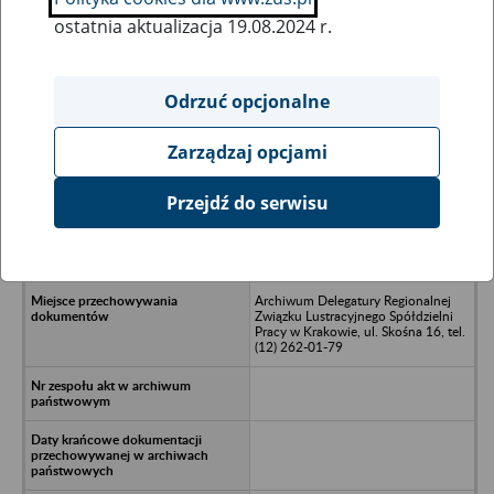
ostatnia aktualizacja 19.08.2024 r.
Wszystkie uwagi można przesyłać poprzez
formularz
Odrzuć opcjonalne
Zarządzaj opcjami
Ukryj wszystkie pozycje bazy
Przejdź do serwisu
Usługowo-Produkcyjna Spółdzielnia
Pracy PRZEŁOM, Starachowice
(Wąchock)
Archiwum Delegatury Regionalnej
Związku Lustracyjnego Spółdzielni
Pracy w Krakowie, ul. Skośna 16, tel.
(12) 262-01-79