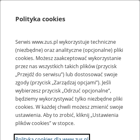
Polityka cookies
Szukaj
Menu
Serwis www.zus.pl wykorzystuje techniczne
(niezbędne) oraz analityczne (opcjonalne) pliki
Rejestry, ewidencje i archiwa
cookies. Możesz zaakceptować wykorzystanie
Baza zlikwidowanych lub
przez nas wszystkich takich plików (przycisk
„Przejdź do serwisu”) lub dostosować swoje
przekształconych zakładów pracy
zgody (przycisk „Zarządzaj opcjami”). Jeśli
wybierzesz przycisk „Odrzuć opcjonalne”,
Nazwa zakładu pracy:
będziemy wykorzystywać tylko niezbędne pliki
cookies. W każdej chwili możesz zmienić swoje
ustawienia. Aby to zrobić, kliknij „Ustawienia
plików cookies” w stopce.
SZUKAJ
Polityka cookies dla www.zus.pl