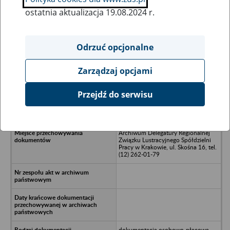
ostatnia aktualizacja 19.08.2024 r.
Wszystkie uwagi można przesyłać poprzez
formularz
Odrzuć opcjonalne
Zarządzaj opcjami
Ukryj wszystkie pozycje bazy
Przejdź do serwisu
Świętokrzyska Spółdzielnia Pracy
Przemysłu Zabawkarskiego, Kielce
Archiwum Delegatury Regionalnej
Związku Lustracyjnego Spółdzielni
Pracy w Krakowie, ul. Skośna 16, tel.
(12) 262-01-79
dokumentacja osobowo-płacowa