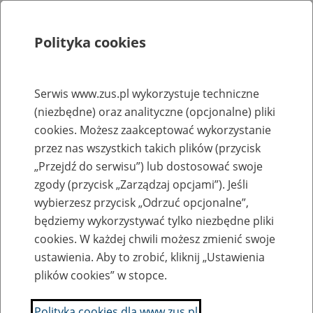
Polityka cookies
Szukaj
Menu
Serwis www.zus.pl wykorzystuje techniczne
(niezbędne) oraz analityczne (opcjonalne) pliki
Rejestry, ewidencje i archiwa
cookies. Możesz zaakceptować wykorzystanie
Baza zlikwidowanych lub
przez nas wszystkich takich plików (przycisk
„Przejdź do serwisu”) lub dostosować swoje
przekształconych zakładów pracy
zgody (przycisk „Zarządzaj opcjami”). Jeśli
wybierzesz przycisk „Odrzuć opcjonalne”,
Nazwa zakładu pracy:
będziemy wykorzystywać tylko niezbędne pliki
cookies. W każdej chwili możesz zmienić swoje
ustawienia. Aby to zrobić, kliknij „Ustawienia
plików cookies” w stopce.
SZUKAJ
Polityka cookies dla www.zus.pl