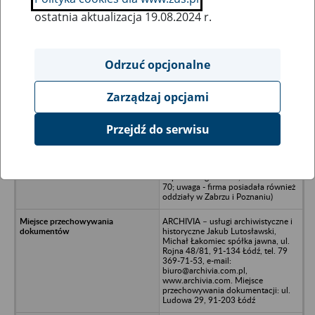
ostatnia aktualizacja 19.08.2024 r.
Wszystkie uwagi można przesyłać poprzez
formularz
Odrzuć opcjonalne
Zarządzaj opcjami
Ukryj wszystkie pozycje bazy
Przejdź do serwisu
BIPROPAP Sp. z o.o. - Łódź, ul.
Zachodnia 70 (dawniej: Biuro
Studiów i Projektów Przemysłu
Papierniczego - Łódź, ul. Zachodnia
70; uwaga - firma posiadała również
oddziały w Zabrzu i Poznaniu)
ARCHIVIA – usługi archiwistyczne i
historyczne Jakub Lutosławski,
Michał Łakomiec spółka jawna, ul.
Rojna 48/81, 91-134 Łódź, tel. 79
369-71-53, e-mail:
biuro@archivia.com.pl,
www.archivia.com. Miejsce
przechowywania dokumentacji: ul.
Ludowa 29, 91-203 Łódź