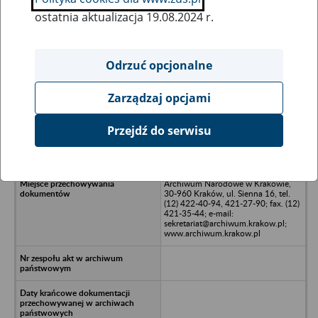
ostatnia aktualizacja 19.08.2024 r.
Wszystkie uwagi można przesyłać poprzez
formularz
Odrzuć opcjonalne
Zarządzaj opcjami
Ukryj wszystkie pozycje bazy
Przejdź do serwisu
Centralne Laboratorium Przemysłu
Tytoniowego w Krakowie, Kraków
Archiwum Narodowe w Krakowie,
30-960 Kraków, ul. Sienna 16, tel.
(12) 422-40-94, 421-27-90; fax. (12)
421-35-44; e-mail:
sekretariat@archiwum.krakow.pl;
www.archiwum.krakow.pl