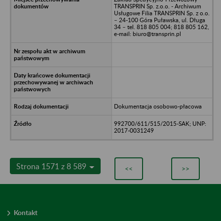
TRANSPRIN Sp. z.o.o. - Archiwum
Usługowe Filia TRANSPRIN Sp. z o.o.
– 24-100 Góra Puławska, ul. Długa
34 – tel. 818 805 004; 818 805 162,
e-mail: biuro@transprin.pl
Dokumentacja osobowo-płacowa
992700/611/515/2015-SAK; UNP:
2017-0031249
Strona 1571 z 8 589
<<
>>
Kontakt