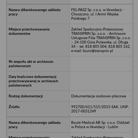
FEL-PASZ Sp. z o.o. w likwidacji -
Choszczno, ul. I Armii Wojska
Polskiego 7
Zakład Spedycyjno-Przewozowy
TRANSPRIN Sp. z.o.o. - Archiwum
Usługowe Filia TRANSPRIN Sp. z o.o.
– 24-100 Góra Puławska, ul. Długa
34 – tel. 818 805 004; 818 805 162,
e-mail: biuro@transprin.pl
Dokumentacja osobowo-płacowa
992700/611/515/2015-SAK; UNP:
2017-0031249
Boule Medical AB Sp. z o.o. Oddział
w Polsce w likwidacji - Lublin
Zakład Spedycyjno-Przewozowy