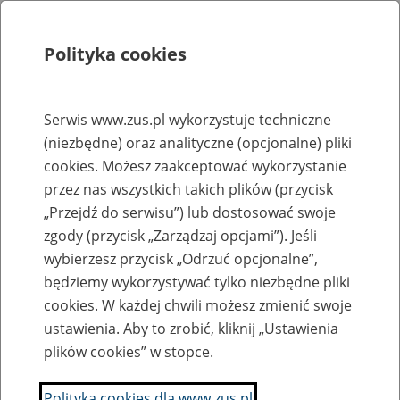
Polityka cookies
Szukaj
Menu
Serwis www.zus.pl wykorzystuje techniczne
(niezbędne) oraz analityczne (opcjonalne) pliki
Rejestry, ewidencje i archiwa
cookies. Możesz zaakceptować wykorzystanie
Baza zlikwidowanych lub
przez nas wszystkich takich plików (przycisk
„Przejdź do serwisu”) lub dostosować swoje
przekształconych zakładów pracy
zgody (przycisk „Zarządzaj opcjami”). Jeśli
wybierzesz przycisk „Odrzuć opcjonalne”,
Nazwa zakładu pracy:
będziemy wykorzystywać tylko niezbędne pliki
cookies. W każdej chwili możesz zmienić swoje
ustawienia. Aby to zrobić, kliknij „Ustawienia
plików cookies” w stopce.
SZUKAJ
Polityka cookies dla www.zus.pl