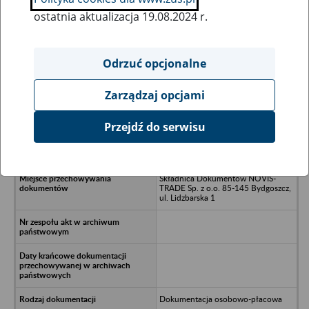
ostatnia aktualizacja 19.08.2024 r.
Wszystkie uwagi można przesyłać poprzez
formularz
Odrzuć opcjonalne
Zarządzaj opcjami
Ukryj wszystkie pozycje bazy
Przejdź do serwisu
Galeria BFM - Bydgoszcz, ul.
Bydgoska 50
Składnica Dokumentów NOVIS-
TRADE Sp. z o.o. 85-145 Bydgoszcz,
ul. Lidzbarska 1
Dokumentacja osobowo-płacowa