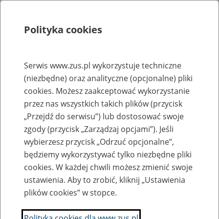
Polityka cookies
Szukaj
Menu
Serwis www.zus.pl wykorzystuje techniczne
(niezbędne) oraz analityczne (opcjonalne) pliki
Rejestry, ewidencje i archiwa
cookies. Możesz zaakceptować wykorzystanie
Baza zlikwidowanych lub
przez nas wszystkich takich plików (przycisk
„Przejdź do serwisu”) lub dostosować swoje
przekształconych zakładów pracy
zgody (przycisk „Zarządzaj opcjami”). Jeśli
wybierzesz przycisk „Odrzuć opcjonalne”,
Nazwa zakładu pracy:
będziemy wykorzystywać tylko niezbędne pliki
cookies. W każdej chwili możesz zmienić swoje
ustawienia. Aby to zrobić, kliknij „Ustawienia
plików cookies” w stopce.
SZUKAJ
Polityka cookies dla www.zus.pl