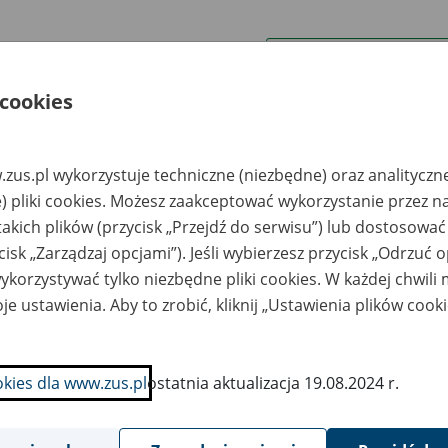
wa zakładu pracy:
 cookies
ystkie uwagi można przesyłać poprzez
formularz
zus.pl wykorzystuje techniczne (niezbędne) oraz analityczn
Ukryj wszystkie pozycje bazy
) pliki cookies. Możesz zaakceptować wykorzystanie przez n
takich plików (przycisk „Przejdź do serwisu”) lub dostosować
cisk „Zarządzaj opcjami”). Jeśli wybierzesz przycisk „Odrzuć 
azwa
Miejsce
Nr zespołu akt w
Daty k
likwidowanego
przechowywania
archiwum
dokume
korzystywać tylko niezbędne pliki cookies. W każdej chwili
akładu pracy
dokumentów
państwowym
przech
archiw
je ustawienia. Aby to zrobić, kliknij „Ustawienia plików cook
państw
ółdzielnia Kółek
Archiwum Sp. z o.o. z
lniczych w
siedzibą w Ostrowie
okies dla www.zus.pl
ostatnia aktualizacja 19.08.2024 r.
kwidacji - Lubawka,
Wielkopolskim –
. Sudecka 13
Ostrów Wielkopolski ,
ul. Krotoszyńska 161;
sekretariat.archiwum
@gmail.com; tel. 880