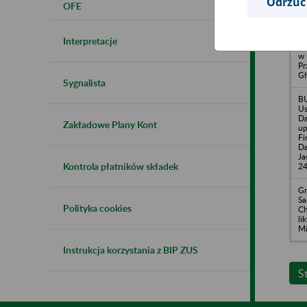
Odrzuć
OFE
Re
Sp
Interpretacje
Tr
w 
Pr
Gł
Sygnalista
B
U
Da
Zakładowe Plany Kont
up
Fi
Da
Ja
Kontrola płatników składek
2
Gm
S
Polityka cookies
Ch
li
Mi
Instrukcja korzystania z BIP ZUS
S