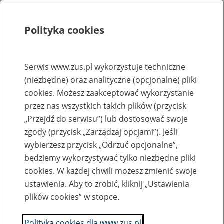
Polityka cookies
Szukaj
Menu
Serwis www.zus.pl wykorzystuje techniczne
(niezbędne) oraz analityczne (opcjonalne) pliki
Rejestry, ewidencje i archiwa
cookies. Możesz zaakceptować wykorzystanie
Baza zlikwidowanych lub
przez nas wszystkich takich plików (przycisk
„Przejdź do serwisu”) lub dostosować swoje
przekształconych zakładów pracy
zgody (przycisk „Zarządzaj opcjami”). Jeśli
wybierzesz przycisk „Odrzuć opcjonalne”,
Nazwa zakładu pracy:
będziemy wykorzystywać tylko niezbędne pliki
cookies. W każdej chwili możesz zmienić swoje
ustawienia. Aby to zrobić, kliknij „Ustawienia
plików cookies” w stopce.
SZUKAJ
Polityka cookies dla www.zus.pl