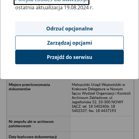
ostatnia aktualizacja 19.08.2024 r.
Wszystkie uwagi można przesyłać poprzez
formularz
Odrzuć opcjonalne
Zarządzaj opcjami
Ukryj wszystkie pozycje bazy
Przejdź do serwisu
Chrzanowskie Zakłady Przemysłu
Wapienniczego w Płazie
k/Chrzanowa (1952 - 1969)
Małopolski Urząd Wojewódzki w
Krakowie Delegatura w Nowym
Sączu Wydział Organizacji i Kontroli
Archiwum Zakładowe; ul.
Jagiellońska 52, 33-300 NOWY
SĄCZ, tel. 18 5402406; 18
5402337; fax. 18 4437193