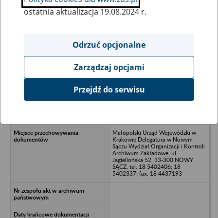
ostatnia aktualizacja 19.08.2024 r.
Wszystkie uwagi można przesyłać poprzez
formularz
Odrzuć opcjonalne
Zarządzaj opcjami
Ukryj wszystkie pozycje bazy
Przejdź do serwisu
Wojewódzkie Przedsiębiorstwo
Hurtu Spożywczego w Krakowie
Hurtownia w Oświęcimiu (1953-76)
Małopolski Urząd Wojewódzki w
Krakowie Delegatura w Nowym
Sączu Wydział Organizacji i Kontroli
Archiwum Zakładowe; ul.
Jagiellońska 52, 33-300 NOWY
SĄCZ, tel. 18 5402406; 18
5402337; fax. 18 4437193