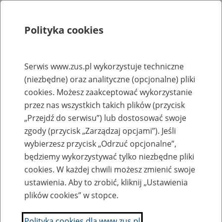
Polityka cookies
Szukaj
Menu
Serwis www.zus.pl wykorzystuje techniczne
(niezbędne) oraz analityczne (opcjonalne) pliki
Rejestry, ewidencje i archiwa
cookies. Możesz zaakceptować wykorzystanie
Baza zlikwidowanych lub
przez nas wszystkich takich plików (przycisk
„Przejdź do serwisu”) lub dostosować swoje
przekształconych zakładów pracy
zgody (przycisk „Zarządzaj opcjami”). Jeśli
wybierzesz przycisk „Odrzuć opcjonalne”,
Nazwa zakładu pracy:
będziemy wykorzystywać tylko niezbędne pliki
cookies. W każdej chwili możesz zmienić swoje
ustawienia. Aby to zrobić, kliknij „Ustawienia
plików cookies” w stopce.
SZUKAJ
Polityka cookies dla www.zus.pl