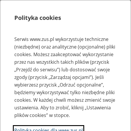
Polityka cookies
Szukaj
Menu
Serwis www.zus.pl wykorzystuje techniczne
(niezbędne) oraz analityczne (opcjonalne) pliki
Rejestry, ewidencje i archiwa
cookies. Możesz zaakceptować wykorzystanie
Baza zlikwidowanych lub
przez nas wszystkich takich plików (przycisk
„Przejdź do serwisu”) lub dostosować swoje
przekształconych zakładów pracy
zgody (przycisk „Zarządzaj opcjami”). Jeśli
wybierzesz przycisk „Odrzuć opcjonalne”,
Nazwa zakładu pracy:
będziemy wykorzystywać tylko niezbędne pliki
cookies. W każdej chwili możesz zmienić swoje
ustawienia. Aby to zrobić, kliknij „Ustawienia
plików cookies” w stopce.
SZUKAJ
Polityka cookies dla www.zus.pl