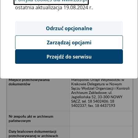
ostatnia aktualizacja 19.08.2024 r.
Wszystkie uwagi można przesyłać poprzez
formularz
Odrzuć opcjonalne
Zarządzaj opcjami
Ukryj wszystkie pozycje bazy
Przejdź do serwisu
Nowotarskie Zakłady Obuwia w
budowie - Nowy Targ
Małopolski Urząd Wojewódzki w
Krakowie Delegatura w Nowym
Sączu Wydział Organizacji i Kontroli
Archiwum Zakładowe; ul.
Jagiellońska 52, 33-300 NOWY
SĄCZ, tel. 18 5402406; 18
5402337; fax. 18 4437193