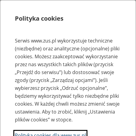
Polityka cookies
Szukaj
Menu
Serwis www.zus.pl wykorzystuje techniczne
(niezbędne) oraz analityczne (opcjonalne) pliki
Rejestry, ewidencje i archiwa
cookies. Możesz zaakceptować wykorzystanie
Baza zlikwidowanych lub
przez nas wszystkich takich plików (przycisk
„Przejdź do serwisu”) lub dostosować swoje
przekształconych zakładów pracy
zgody (przycisk „Zarządzaj opcjami”). Jeśli
wybierzesz przycisk „Odrzuć opcjonalne”,
Nazwa zakładu pracy:
będziemy wykorzystywać tylko niezbędne pliki
cookies. W każdej chwili możesz zmienić swoje
ustawienia. Aby to zrobić, kliknij „Ustawienia
plików cookies” w stopce.
SZUKAJ
Polityka cookies dla www.zus.pl