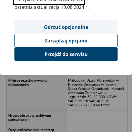
ostatnia aktualizacja 19.08.2024 r.
Wszystkie uwagi można przesyłać poprzez
formularz
Odrzuć opcjonalne
Zarządzaj opcjami
Ukryj wszystkie pozycje bazy
Przejdź do serwisu
Przedsiębiorstwo Budownictwa
Terenowego w Nowym Sączu ul.
Pijarska 19
Małopolski Urząd Wojewódzki w
Krakowie Delegatura w Nowym
Sączu Wydział Organizacji i Kontroli
Archiwum Zakładowe; ul.
Jagiellońska 52, 33-300 NOWY
SĄCZ, tel. 18 5402406; 18
5402337; fax. 18 4437193