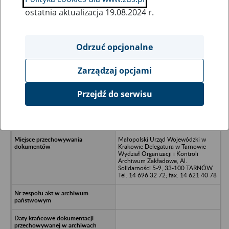
ostatnia aktualizacja 19.08.2024 r.
Wszystkie uwagi można przesyłać poprzez
formularz
Odrzuć opcjonalne
Zarządzaj opcjami
Ukryj wszystkie pozycje bazy
Przejdź do serwisu
Niedomickie Zakłady Usługowo –
Handlowe w Niedomicach (1991-
1993)
Małopolski Urząd Wojewódzki w
Krakowie Delegatura w Tarnowie
Wydział Organizacji i Kontroli
Archiwum Zakładowe, Al.
Solidarności 5-9, 33-100 TARNÓW
Tel. 14 696 32 72; fax. 14 621 40 78