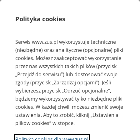
Polityka cookies
Szukaj
Menu
Serwis www.zus.pl wykorzystuje techniczne
(niezbędne) oraz analityczne (opcjonalne) pliki
Rejestry, ewidencje i archiwa
cookies. Możesz zaakceptować wykorzystanie
Baza zlikwidowanych lub
przez nas wszystkich takich plików (przycisk
„Przejdź do serwisu”) lub dostosować swoje
przekształconych zakładów pracy
zgody (przycisk „Zarządzaj opcjami”). Jeśli
wybierzesz przycisk „Odrzuć opcjonalne”,
Nazwa zakładu pracy:
będziemy wykorzystywać tylko niezbędne pliki
cookies. W każdej chwili możesz zmienić swoje
ustawienia. Aby to zrobić, kliknij „Ustawienia
plików cookies” w stopce.
SZUKAJ
Polityka cookies dla www.zus.pl