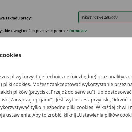
wa zakładu pracy:
ystkie uwagi można przesyłać poprzez
formularz
Ukryj wszystkie pozycje bazy
 cookies
azwa
Miejsce
Nr zespołu akt w
Daty k
zus.pl wykorzystuje techniczne (niezbędne) oraz analityczn
likwidowanego
przechowywania
archiwum
dokume
) pliki cookies. Możesz zaakceptować wykorzystanie przez n
akładu pracy
dokumentów
państwowym
przech
archiw
takich plików (przycisk „Przejdź do serwisu”) lub dostosować
państw
cisk „Zarządzaj opcjami”). Jeśli wybierzesz przycisk „Odrzuć 
dowlano-
PAST ACTUM Spółka
1977-20
korzystywać tylko niezbędne pliki cookies. W każdej chwili
ytwórcza
z o.o. 95-070
ółdzielnia Pracy w
Aleksandrów Łódzki,
je ustawienia. Aby to zrobić, kliknij „Ustawienia plików cook
adłości
ul. Zgierska 47 A
kwidacyjnej, ul.
telefon: 500 068 990
ugosza 101, 42-
e-mail:
0 Kłobuck
biuro@pastactum.pl