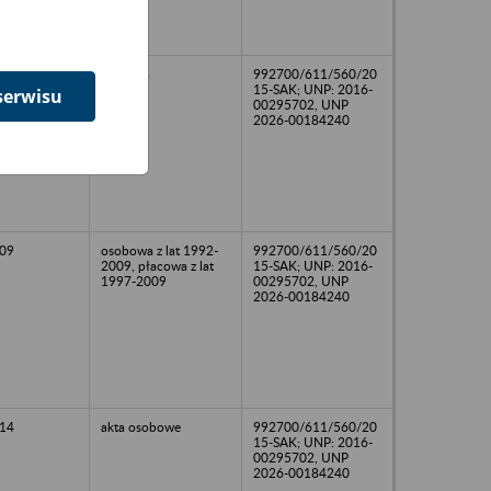
15
płacowa
992700/611/560/20
15-SAK; UNP: 2016-
serwisu
00295702, UNP
2026-00184240
09
osobowa z lat 1992-
992700/611/560/20
2009, płacowa z lat
15-SAK; UNP: 2016-
1997-2009
00295702, UNP
2026-00184240
14
akta osobowe
992700/611/560/20
15-SAK; UNP: 2016-
00295702, UNP
2026-00184240