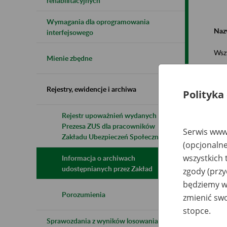
rehabilitacyjnych
Wymagania dla oprogramowania
Naz
interfejsowego
Wsz
Mienie zbędne
Rejestry, ewidencje i archiwa
Polityka
Rejestr upoważnień wydanych przez
Prezesa ZUS dla pracowników
N
Serwis www.
z
Zakładu Ubezpieczeń Społecznych
(opcjonalne
z
wszystkich 
Informacja o archiwach
udostępnianych przez Zakład
zgody (przy
Bu
będziemy wy
W
Sp
Porozumienia
zmienić swo
up
li
stopce.
Dł
Sprawozdania z wyników losowania do
10