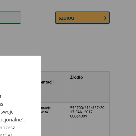
SZUKAJ
rańcowe
Rodzaj
Źródło
ntacji
dokumentacji
owywanej w
ach
e
owych
as
dokumentacja
992700/611/557/20
 swoje
pracownicza
17-SAK; 2017-
00064009
opcjonalne”,
 możesz
ies” w