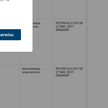
dokumentacja
992700/611/557/20
pracownicza
17-SAK; 2017-
00064009
serwisu
dokumentacja
992700/611/557/20
praacownicza
17-SAK; 2017-
00064009