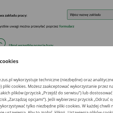
wa zakładu pracy:
ystkie uwagi można przesyłać poprzez
formularz
Ukryj wszystkie pozycje bazy
 cookies
azwa
Miejsce
Nr zespołu akt w
Daty k
likwidowanego
przechowywania
archiwum
dokume
akładu pracy
dokumentów
państwowym
przech
archiw
zus.pl wykorzystuje techniczne (niezbędne) oraz analityczn
państw
) pliki cookies. Możesz zaakceptować wykorzystanie przez n
akowsko –
Małopolski Urząd
takich plików (przycisk „Przejdź do serwisu”) lub dostosować
eleckie Zakłady
Wojewódzki w
zemysłu
Krakowie Delegatura
cisk „Zarządzaj opcjami”). Jeśli wybierzesz przycisk „Odrzuć 
pienniczego –
w Nowym Sączu
zedsiębiorstwo
Wydział Organizacji i
korzystywać tylko niezbędne pliki cookies. W każdej chwili
aństwowe
Kontroli Archiwum
odrębnione (1949
Zakładowe; ul.
je ustawienia. Aby to zrobić, kliknij „Ustawienia plików cook