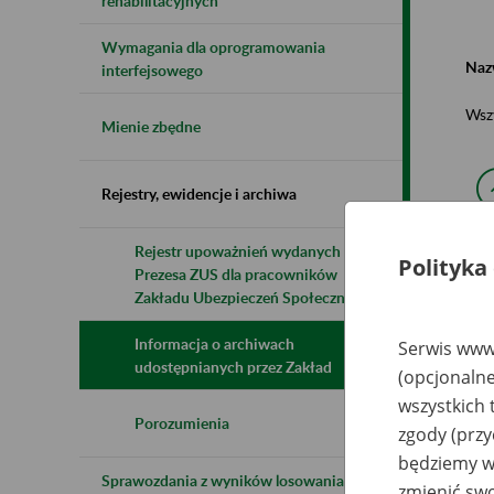
rehabilitacyjnych
Wymagania dla oprogramowania
Naz
interfejsowego
Wsz
Mienie zbędne
Rejestry, ewidencje i archiwa
Rejestr upoważnień wydanych przez
Polityka
Prezesa ZUS dla pracowników
N
z
Zakładu Ubezpieczeń Społecznych
z
Informacja o archiwach
Serwis www.
udostępnianych przez Zakład
(opcjonalne
Kr
wszystkich 
Ki
Pr
Porozumienia
zgody (przy
Wa
Pr
będziemy wy
P
Sprawozdania z wyników losowania do
Wy
zmienić swo