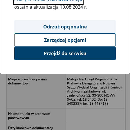
ostatnia aktualizacja 19.08.2024 r.
Wszystkie uwagi można przesyłać poprzez
formularz
Odrzuć opcjonalne
Zarządzaj opcjami
Ukryj wszystkie pozycje bazy
Przejdź do serwisu
„SKALDROG” - Przedsiębiorstwo
Państwowe Górnictwo Skalne
„Skaldrog” - Klęczany
Małopolski Urząd Wojewódzki w
Krakowie Delegatura w Nowym
Sączu Wydział Organizacji i Kontroli
Archiwum Zakładowe; ul.
Jagiellońska 52, 33-300 NOWY
SĄCZ, tel. 18 5402406; 18
5402337; fax. 18 4437193