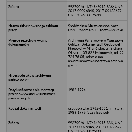
992700/611/748/2015-SAK; UNP:
2017-00026845, 2017-00188672;
UNP 2026-00125380
Spółdzielnia Mieszkaniowa Nasz
Dom, Radomsko, ul. Mazowiecka 40
Archiwum Państwowe w Warszawie
Oddział Dokumentacji Osobowej i
Płacowej w Milanówku, ul. Stefana
Okrzei 1, 05-822 Milanówek, tel. 22
724 76 05, adres e-mail:
apw.milanowek@warszawa.archiwa.
gov.pl
1982-1996
osobowa z lat 1982-1991, inna z lat
1983-1996 (bez płacowej)
992700/611/748/2015-SAK; UNP:
2017-00026845, 2017-00188672;
UNP 2026-00125380