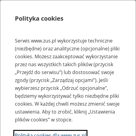
Polityka cookies
Szukaj
Menu
Serwis www.zus.pl wykorzystuje techniczne
(niezbędne) oraz analityczne (opcjonalne) pliki
Rejestry, ewidencje i archiwa
cookies. Możesz zaakceptować wykorzystanie
Baza zlikwidowanych lub
przez nas wszystkich takich plików (przycisk
„Przejdź do serwisu”) lub dostosować swoje
przekształconych zakładów pracy
zgody (przycisk „Zarządzaj opcjami”). Jeśli
wybierzesz przycisk „Odrzuć opcjonalne”,
Nazwa zakładu pracy:
będziemy wykorzystywać tylko niezbędne pliki
cookies. W każdej chwili możesz zmienić swoje
ustawienia. Aby to zrobić, kliknij „Ustawienia
plików cookies” w stopce.
SZUKAJ
Polityka cookies dla www.zus.pl