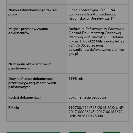
Firma Konfekcyjna JÓZEFINA
Spółka cywilna A.J. Zachmost,
Radomsko, ul. Joselewicza 14
Archiwum Państwowe w Warszawie
Oddział Dokumentacji Osobowej i
Płacowej w Milanówku, ul. Stefana
Okrzei 1, 05-822 Milanówek, tel. 22
724 76 05, adres e-mail:
apw.milanowek@warszawa.archiwa.
gov.pl
1998 rok
dokumentacja osobowa
992700/611/748/2015-SAK; UNP:
2017-00026845, 2017-00188672;
UNP 2026-00125380