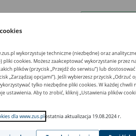
wa zakładu pracy:
 cookies
ystkie uwagi można przesyłać poprzez
formularz
zus.pl wykorzystuje techniczne (niezbędne) oraz analityczn
Ukryj wszystkie pozycje bazy
) pliki cookies. Możesz zaakceptować wykorzystanie przez n
takich plików (przycisk „Przejdź do serwisu”) lub dostosować
cisk „Zarządzaj opcjami”). Jeśli wybierzesz przycisk „Odrzuć 
azwa
Miejsce
Nr zespołu akt w
Daty k
likwidowanego
przechowywania
archiwum
dokume
korzystywać tylko niezbędne pliki cookies. W każdej chwili
akładu pracy
dokumentów
państwowym
przech
archiw
je ustawienia. Aby to zrobić, kliknij „Ustawienia plików cook
państw
STAR SA PZZ -
VITAL TRADING Sp. z
argard Szczeciński
o. o. Dast-
okies dla www.zus.pl
ostatnia aktualizacja 19.08.2024 r.
archiwum.pl, Toruń,
ul. Mostowa 38/1
TBR Słupsk
VITAL TRADING Sp. z
o. o. Dast-