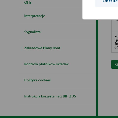
Odrzuć
OFE
Interpretacje
Sp
Ro
Sygnalista
Po
Sp
S
0 
Zakładowe Plany Kont
Kontrola płatników składek
S
Polityka cookies
Instrukcja korzystania z BIP ZUS