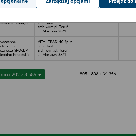
 opcjonalne
Zarządzaj opcjami
Przejdź do 
archiwum.pl, Toruń,
ul. Mostowa 38/1
ółdzielnia Kółek
VITAL TRADING Sp. z
lniczych - Siemyśl
o. o. Dast-
archiwum.pl, Toruń,
ul. Mostowa 38/1
wszechna
VITAL TRADING Sp. z
ółdzielnia
o. o. Dast-
pożywcza SPOŁEM
archiwum.pl, Toruń,
Sępólno Krajeńskie
ul. Mostowa 38/1
805 - 808 z 34 356.
trona 202 z 8 589