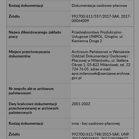
Dokumentacja osobowo-płacowa
992700/611/557/2017-SAK; 2017-
00064009
Przedsiębiorstwo Produkcyjno-
Usługowe UNIPOL, Głogów, ul.
Kamienna Droga 2
Archiwum Państwowe w Warszawie
Oddział Dokumentacji Osobowej i
Płacowej w Milanówku, ul. Stefana
Okrzei 1, 05-822 Milanówek, tel. 22
724 76 05, adres e-mail:
apw.milanowek@warszawa.archiwa.
gov.pl
2001-2002
inna - bez osobowo-płacowej
992700/611/748/2015-SAK; UNP:
2017-00026845, 2017-00188672