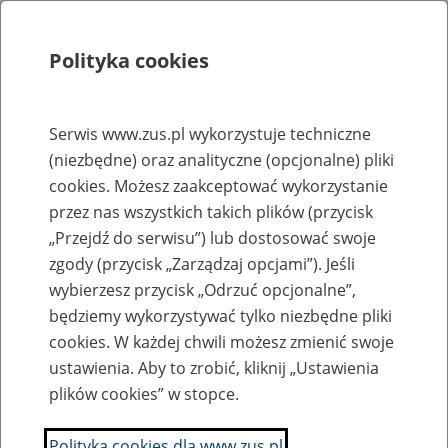
Polityka cookies
Szukaj
Menu
Serwis www.zus.pl wykorzystuje techniczne
(niezbędne) oraz analityczne (opcjonalne) pliki
Rejestry, ewidencje i archiwa
cookies. Możesz zaakceptować wykorzystanie
Baza zlikwidowanych lub
przez nas wszystkich takich plików (przycisk
„Przejdź do serwisu”) lub dostosować swoje
przekształconych zakładów pracy
zgody (przycisk „Zarządzaj opcjami”). Jeśli
wybierzesz przycisk „Odrzuć opcjonalne”,
Nazwa zakładu pracy:
będziemy wykorzystywać tylko niezbędne pliki
cookies. W każdej chwili możesz zmienić swoje
ustawienia. Aby to zrobić, kliknij „Ustawienia
plików cookies” w stopce.
SZUKAJ
Polityka cookies dla www.zus.pl