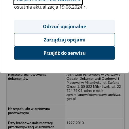
ostatnia aktualizacja 19.08.2024 r.
Wszystkie uwagi można przesyłać poprzez
formularz
Odrzuć opcjonalne
Zarządzaj opcjami
Ukryj wszystkie pozycje bazy
Przejdź do serwisu
PCG Materiały Budowlane Spółka z
o.o., Chojnów, ul. Złotoryjska 2
Archiwum Państwowe w Warszawie
Oddział Dokumentacji Osobowej i
Płacowej w Milanówku, ul. Stefana
Okrzei 1, 05-822 Milanówek, tel. 22
724 76 05, adres e-mail:
apw.milanowek@warszawa.archiwa.
gov.pl
1997-2010