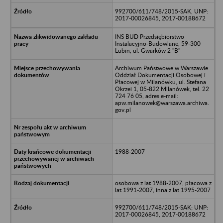
992700/611/748/2015-SAK, UNP:
2017-00026845, 2017-00188672
INS BUD Przedsiębiorstwo
Instalacyjno-Budowlane, 59-300
Lubin, ul. Gwarków 2 "B"
Archiwum Państwowe w Warszawie
Oddział Dokumentacji Osobowej i
Płacowej w Milanówku, ul. Stefana
Okrzei 1, 05-822 Milanówek, tel. 22
724 76 05, adres e-mail:
apw.milanowek@warszawa.archiwa.
gov.pl
1988-2007
osobowa z lat 1988-2007, płacowa z
lat 1991-2007, inna z lat 1995-2007
992700/611/748/2015-SAK; UNP:
2017-00026845, 2017-00188672