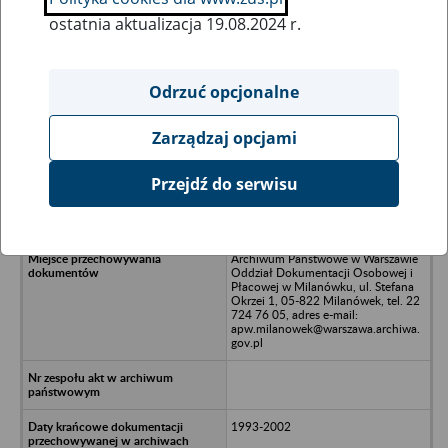
ostatnia aktualizacja 19.08.2024 r.
Wszystkie uwagi można przesyłać poprzez
formularz
Odrzuć opcjonalne
Zarządzaj opcjami
Ukryj wszystkie pozycje bazy
Przejdź do serwisu
Pabianka-Gramasz S.A., Skawina, ul.
Piłsudskiego 3A
Archiwum Państwowe w Warszawie
Oddział Dokumentacji Osobowej i
Płacowej w Milanówku, ul. Stefana
Okrzei 1, 05-822 Milanówek, tel. 22
724 76 05, adres e-mail:
apw.milanowek@warszawa.archiwa.
gov.pl
1993-2002