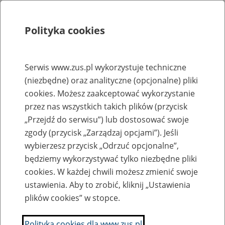
Polityka cookies
Szukaj
Menu
Serwis www.zus.pl wykorzystuje techniczne
(niezbędne) oraz analityczne (opcjonalne) pliki
Rejestry, ewidencje i archiwa
cookies. Możesz zaakceptować wykorzystanie
Baza zlikwidowanych lub
przez nas wszystkich takich plików (przycisk
„Przejdź do serwisu”) lub dostosować swoje
przekształconych zakładów pracy
zgody (przycisk „Zarządzaj opcjami”). Jeśli
wybierzesz przycisk „Odrzuć opcjonalne”,
Nazwa zakładu pracy:
będziemy wykorzystywać tylko niezbędne pliki
cookies. W każdej chwili możesz zmienić swoje
ustawienia. Aby to zrobić, kliknij „Ustawienia
plików cookies” w stopce.
SZUKAJ
Polityka cookies dla www.zus.pl