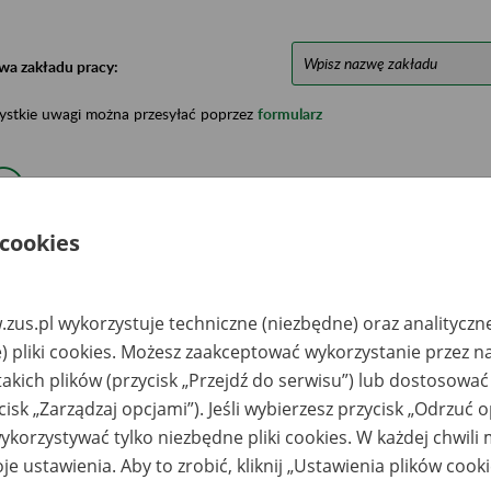
wa zakładu pracy:
ystkie uwagi można przesyłać poprzez
formularz
Ukryj wszystkie pozycje bazy
 cookies
azwa
Miejsce
Nr zespołu akt w
Daty k
likwidowanego
przechowywania
archiwum
dokume
akładu pracy
dokumentów
państwowym
przech
zus.pl wykorzystuje techniczne (niezbędne) oraz analityczn
archiw
państw
) pliki cookies. Możesz zaakceptować wykorzystanie przez n
takich plików (przycisk „Przejdź do serwisu”) lub dostosować
ółdzielnia
Archiwum Państwowe
1969-20
odukcji Rolnej w
w Warszawie Oddział
cisk „Zarządzaj opcjami”). Jeśli wybierzesz przycisk „Odrzuć 
iężym Młynie
Dokumentacji
korzystywać tylko niezbędne pliki cookies. W każdej chwili
Osobowej i Płacowej
w Milanówku, ul.
je ustawienia. Aby to zrobić, kliknij „Ustawienia plików cook
Stefana Okrzei 1, 05-
822 Milanówek, tel.