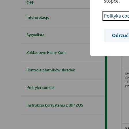
stopce.
OFE
Polityka co
Interpretacje
Za
R
Pr
Sygnalista
Odrzuć
Zakładowe Plany Kont
Kontrola płatników składek
My
Pr
- 
(1
Polityka cookies
Instrukcja korzystania z BIP ZUS
P.