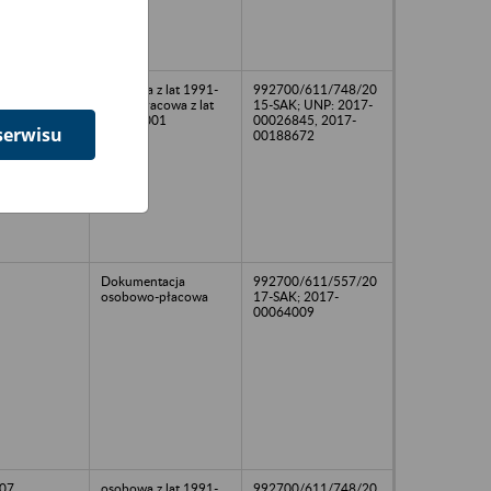
02
osobowa z lat 1991-
992700/611/748/20
2002, płacowa z lat
15-SAK; UNP: 2017-
1980-2001
00026845, 2017-
serwisu
00188672
Dokumentacja
992700/611/557/20
osobowo-płacowa
17-SAK; 2017-
00064009
07
osobowa z lat 1991-
992700/611/748/20