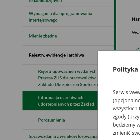
rehabilitacyjnych
Wymagania dla oprogramowania
Naz
interfejsowego
Wsz
Mienie zbędne
Rejestry, ewidencje i archiwa
Polityka
Rejestr upoważnień wydanych przez
Prezesa ZUS dla pracowników
N
z
Zakładu Ubezpieczeń Społecznych
z
Serwis www.
Informacja o archiwach
(opcjonalne
udostępnianych przez Zakład
wszystkich 
Sp
Pr
zgody (przy
Ks
Porozumienia
będziemy wy
zmienić swo
Sprawozdania z wyników losowania do