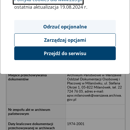
ostatnia aktualizacja 19.08.2024 r.
Wszystkie uwagi można przesyłać poprzez
formularz
Odrzuć opcjonalne
Zarządzaj opcjami
Ukryj wszystkie pozycje bazy
Przejdź do serwisu
Spółdzielnia Kółek Rolniczych w
Słupi
Archiwum Państwowe w Warszawie
Oddział Dokumentacji Osobowej i
Płacowej w Milanówku, ul. Stefana
Okrzei 1, 05-822 Milanówek, tel. 22
724 76 05, adres e-mail:
apw.milanowek@warszawa.archiwa.
gov.pl
1974-2001