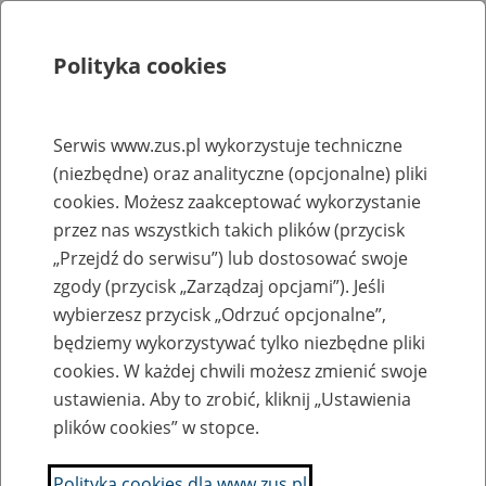
Polityka cookies
Szukaj
Menu
Serwis www.zus.pl wykorzystuje techniczne
(niezbędne) oraz analityczne (opcjonalne) pliki
Rejestry, ewidencje i archiwa
cookies. Możesz zaakceptować wykorzystanie
Baza zlikwidowanych lub
przez nas wszystkich takich plików (przycisk
„Przejdź do serwisu”) lub dostosować swoje
przekształconych zakładów pracy
zgody (przycisk „Zarządzaj opcjami”). Jeśli
wybierzesz przycisk „Odrzuć opcjonalne”,
Nazwa zakładu pracy:
będziemy wykorzystywać tylko niezbędne pliki
cookies. W każdej chwili możesz zmienić swoje
ustawienia. Aby to zrobić, kliknij „Ustawienia
plików cookies” w stopce.
SZUKAJ
Polityka cookies dla www.zus.pl