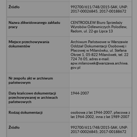
992700/611/748/2015-SAK; UNP:
2017-00026845, 2017-00188672
CENTRODLEW Biuro Sprzedaży
Wyrobów Odlewniczych Polodlew,
Radom, ul. 22-go Lipca 13
Archiwum Państwowe w Warszawie
Oddział Dokumentacji Osobowej i
Płacowej w Milanówku, ul. Stefana
Okrzei 1, 05-822 Milanówek, tel. 22
724 76 05, adres e-mail:
apw.milanowek@warszawa.archiwa.
gov.pl
1944-2007
osobowa z lat 1944-2007, płacowa z
lat 1964-2002, inna z lat 1989-2007
992700/611/748/2015-SAK; UNP:
2017-00026845; 2017-00188672