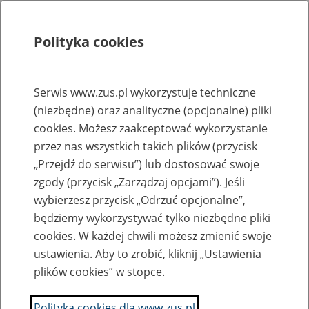
Polityka cookies
Szukaj
Menu
Serwis www.zus.pl wykorzystuje techniczne
(niezbędne) oraz analityczne (opcjonalne) pliki
Rejestry, ewidencje i archiwa
cookies. Możesz zaakceptować wykorzystanie
Baza zlikwidowanych lub
przez nas wszystkich takich plików (przycisk
„Przejdź do serwisu”) lub dostosować swoje
przekształconych zakładów pracy
zgody (przycisk „Zarządzaj opcjami”). Jeśli
wybierzesz przycisk „Odrzuć opcjonalne”,
Nazwa zakładu pracy:
będziemy wykorzystywać tylko niezbędne pliki
cookies. W każdej chwili możesz zmienić swoje
ustawienia. Aby to zrobić, kliknij „Ustawienia
plików cookies” w stopce.
SZUKAJ
Polityka cookies dla www.zus.pl