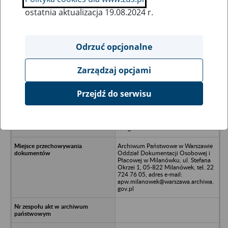
ostatnia aktualizacja 19.08.2024 r.
Wszystkie uwagi można przesyłać poprzez
formularz
Odrzuć opcjonalne
Zarządzaj opcjami
Ukryj wszystkie pozycje bazy
Przejdź do serwisu
Przedsiębiorstwo Przemysłowo-
Handlowe BALTEX Spółka z o.o. w
upadłości, Czarny Dunajec -
Baligówka
Archiwum Państwowe w Warszawie
Oddział Dokumentacji Osobowej i
Płacowej w Milanówku, ul. Stefana
Okrzei 1, 05-822 Milanówek, tel. 22
724 76 05, adres e-mail:
apw.milanowek@warszawa.archiwa.
gov.pl