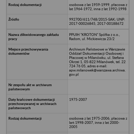
osobowa z lat 1959-1999, płacowa z
lat 1964-1972, inna z lat 1992-1998
992700/611/748/2015-SAK; UNP:
2017-00026845, 2017-00188672
PPUIH "KROTON" Spółka z o.o.,
Radom, ul. Mickiewicza 23/2
Archiwum Państwowe w Warszawie
Oddział Dokumentacji Osobowej i
Płacowej w Milanówku, ul. Stefana
Okrzei 1, 05-822 Milanówek, tel. 22
724 76 05, adres e-mail:
apw.milanowek@warszawa.archiwa.
gov.pl
1975-2007
osobowa z lat 1975-2006, płacowa z
lart 1998-2007, inna z lat 2000-
2005