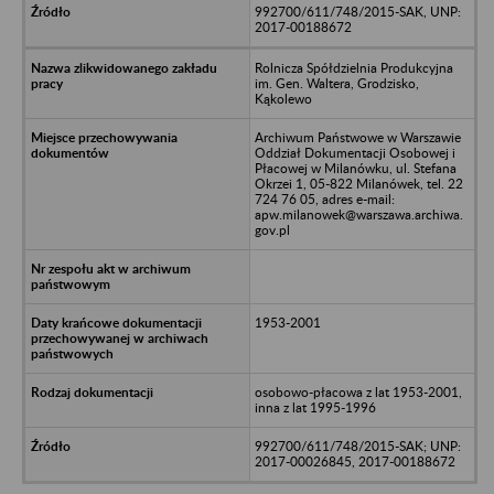
992700/611/748/2015-SAK, UNP:
2017-00188672
Rolnicza Spółdzielnia Produkcyjna
im. Gen. Waltera, Grodzisko,
Kąkolewo
Archiwum Państwowe w Warszawie
Oddział Dokumentacji Osobowej i
Płacowej w Milanówku, ul. Stefana
Okrzei 1, 05-822 Milanówek, tel. 22
724 76 05, adres e-mail:
apw.milanowek@warszawa.archiwa.
gov.pl
1953-2001
osobowo-płacowa z lat 1953-2001,
inna z lat 1995-1996
992700/611/748/2015-SAK; UNP:
2017-00026845, 2017-00188672