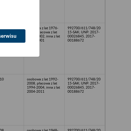
03
osobowa z lat 1976-
992700/611/748/20
2003, płacowa z lat
15-SAK; UNP: 2017-
serwisu
1980-2002, inna z lat
00026845, 2017-
1980-2001
00188672
10
osobowa z lat 1992-
992700/611/748/20
2008, płacowa z lat
15-SAK; UNP: 2017-
1994-2004, inna z lat
00026845, 2017-
2004-2011
00188672
08
osobowa z lat 1948-
992700/611/748/20