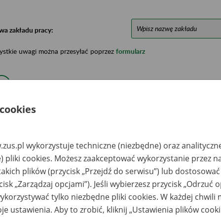
wa zakładu pracy:
ystkie uwagi można przesyłać poprzez
formularz
Ukryj wszystkie pozycje bazy
 cookies
azwa
Miejsce
Nr zespołu akt w
Daty k
likwidowanego
przechowywania
archiwum
dokume
akładu pracy
dokumentów
państwowym
przech
zus.pl wykorzystuje techniczne (niezbędne) oraz analityczn
archiw
państw
) pliki cookies. Możesz zaakceptować wykorzystanie przez n
takich plików (przycisk „Przejdź do serwisu”) lub dostosować
ółdzielnia Kółek
Archiwum Państwowe
1953-20
lniczych w
w Warszawie Oddział
cisk „Zarządzaj opcjami”). Jeśli wybierzesz przycisk „Odrzuć 
maszowie
Dokumentacji
korzystywać tylko niezbędne pliki cookies. W każdej chwili
zowieckim z
Osobowej i Płacowej
edzibą w
w Milanówku, ul.
je ustawienia. Aby to zrobić, kliknij „Ustawienia plików cook
morowie,
Stefana Okrzei 1, 05-
omorów 65A,
822 Milanówek, tel.