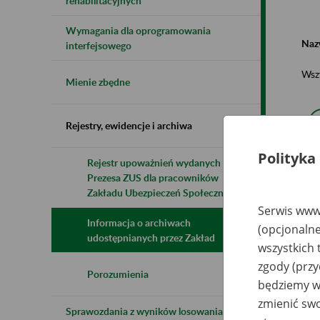
rehabilitacyjnych
Wymagania dla oprogramowania
Naz
interfejsowego
Wsz
Mienie zbędne
Rejestry, ewidencje i archiwa
Polityka
Rejestr upoważnień wydanych przez
Prezesa ZUS dla pracowników
N
z
Zakładu Ubezpieczeń Społecznych
z
Serwis www.
Informacja o archiwach
(opcjonalne
udostępnianych przez Zakład
wszystkich 
Sp
Ro
zgody (przy
To
Porozumienia
będziemy wy
Ma
si
zmienić swo
Ko
Sprawozdania z wyników losowania do
K