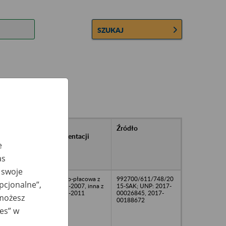
SZUKAJ
rańcowe
Rodzaj
Źródło
ntacji
dokumentacji
owywanej w
e
ach
as
owych
 swoje
11
osobowo-płacowa z
992700/611/748/20
opcjonalne”,
lat 2003-2007, inna z
15-SAK; UNP: 2017-
lat 2005-2011
00026845, 2017-
 możesz
00188672
ies” w