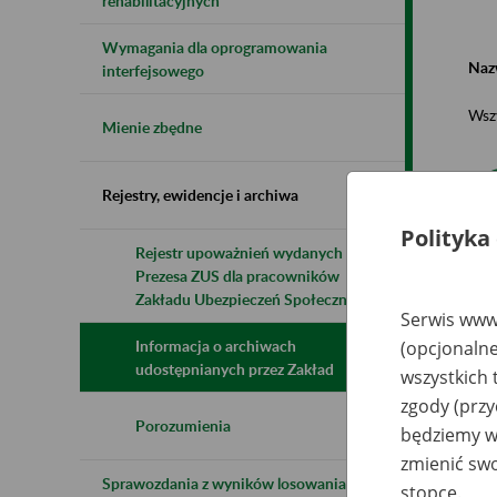
rehabilitacyjnych
Wymagania dla oprogramowania
Naz
interfejsowego
Wsz
Mienie zbędne
Rejestry, ewidencje i archiwa
Polityka
Rejestr upoważnień wydanych przez
Prezesa ZUS dla pracowników
N
z
Zakładu Ubezpieczeń Społecznych
z
Serwis www.
Informacja o archiwach
(opcjonalne
udostępnianych przez Zakład
wszystkich 
D
zgody (przy
E
z 
Porozumienia
będziemy wy
Fa
zmienić swo
Sprawozdania z wyników losowania do
stopce.