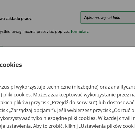
wa zakładu pracy:
ystkie uwagi można przesyłać poprzez
formularz
Ukryj wszystkie pozycje bazy
 cookies
azwa
Miejsce
Nr zespołu akt w
Daty k
likwidowanego
przechowywania
archiwum
dokume
akładu pracy
dokumentów
państwowym
przech
zus.pl wykorzystuje techniczne (niezbędne) oraz analityczn
archiw
) pliki cookies. Możesz zaakceptować wykorzystanie przez n
państw
takich plików (przycisk „Przejdź do serwisu”) lub dostosować
OLZAMET -
Archiwum Państwowe
2003-20
cisk „Zarządzaj opcjami”). Jeśli wybierzesz przycisk „Odrzuć 
RGOLABUS Spółka
w Warszawie Oddział
o.o., Chojnów, ul.
Dokumentacji
korzystywać tylko niezbędne pliki cookies. W każdej chwili
bryczna 1
Osobowej i Płacowej
w Milanówku, ul.
je ustawienia. Aby to zrobić, kliknij „Ustawienia plików cook
Stefana Okrzei 1, 05-
822 Milanówek, tel.