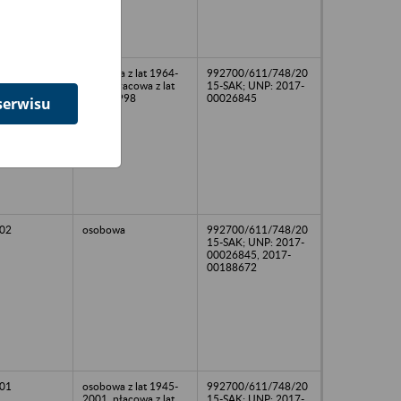
00
osobowa z lat 1964-
992700/611/748/20
2000, płacowa z lat
15-SAK; UNP: 2017-
1965-1998
00026845
serwisu
02
osobowa
992700/611/748/20
15-SAK; UNP: 2017-
00026845, 2017-
00188672
01
osobowa z lat 1945-
992700/611/748/20
2001, płacowa z lat
15-SAK; UNP: 2017-