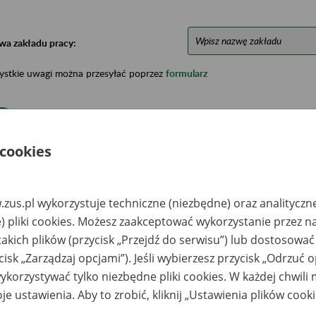
wa zakładu pracy:
ystkie uwagi można przesyłać poprzez
formularz
Ukryj wszystkie pozycje bazy
 cookies
azwa
Miejsce
Nr zespołu akt w
Daty k
likwidowanego
przechowywania
archiwum
dokume
akładu pracy
dokumentów
państwowym
przech
zus.pl wykorzystuje techniczne (niezbędne) oraz analityczn
archiw
) pliki cookies. Możesz zaakceptować wykorzystanie przez n
państw
takich plików (przycisk „Przejdź do serwisu”) lub dostosować
ASSIC SOFT
Archiwum Państwowe
1991-20
cisk „Zarządzaj opcjami”). Jeśli wybierzesz przycisk „Odrzuć 
INK Spółka z o.o.,
w Warszawie Oddział
ogów, ul.
Dokumentacji
korzystywać tylko niezbędne pliki cookies. W każdej chwili
rkowska 5
Osobowej i Płacowej
w Milanówku, ul.
je ustawienia. Aby to zrobić, kliknij „Ustawienia plików cook
Stefana Okrzei 1, 05-
822 Milanówek, tel.