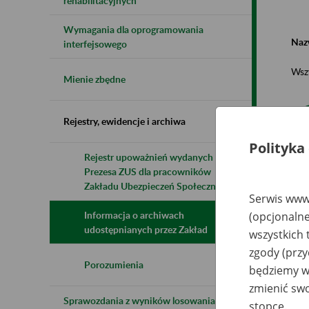
rehabilitacyjnych
Wymagania dla oprogramowania
Naz
interfejsowego
Wsz
Mienie zbędne
Rejestry, ewidencje i archiwa
Polityka
Rejestr upoważnień wydanych przez
Prezesa ZUS dla pracowników
N
z
Zakładu Ubezpieczeń Społecznych
z
Serwis www.
Informacja o archiwach
(opcjonalne
udostępnianych przez Zakład
wszystkich 
CL
zgody (przy
DR
Gł
Porozumienia
będziemy wy
Ża
zmienić swo
Sprawozdania z wyników losowania do
stopce.