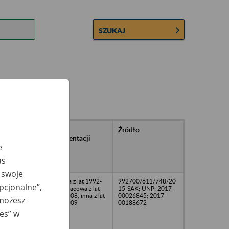
SZUKAJ
rańcowe
Rodzaj
Źródło
ntacji
dokumentacji
owywanej w
e
ach
as
owych
 swoje
09
osobowa z lat 1992-
992700/611/748/20
opcjonalne”,
2009, płacowa z lat
15-SAK; UNP: 2017-
1992-2008, inna z lat
00026845; 2017-
 możesz
1991-2009
00188672
ies” w